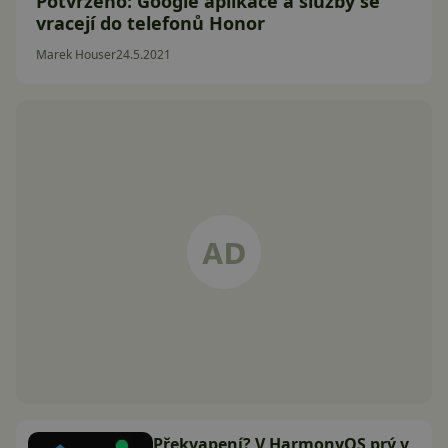
Potvrzeno: Google aplikace a služby se
vracejí do telefonů Honor
Marek Houser
24.5.2021
Překvapení? V HarmonyOS prý v