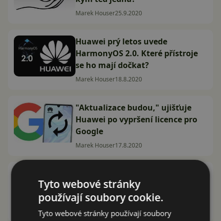
Marek Houser
25.9.2020
Huawei prý letos uvede
HarmonyOS 2.0. Které přístroje
se ho mají dočkat?
Marek Houser
18.8.2020
"Aktualizace budou," ujišťuje
Huawei po vypršení licence pro
Google
Marek Houser
17.8.2020
Google aplikace v Huawei
Tyto webové stránky
obchodu? Toto řešení je opravdu
používají soubory cookie.
na stole
Marek Houser
3.4.2020
Tyto webové stránky používají soubory