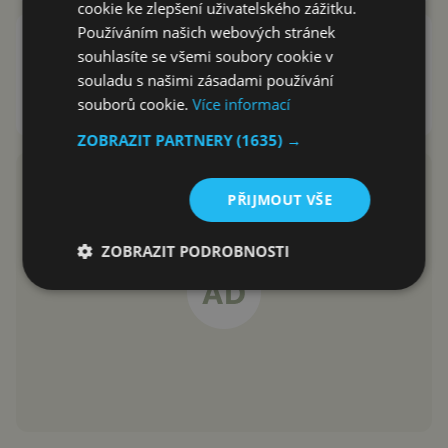
cookie ke zlepšení uživatelského zážitku.
Používáním našich webových stránek
Čekal tohle někdo? Huawei
souhlasíte se všemi soubory cookie v
Mobile Services nyní využívá 400
souladu s našimi zásadami používání
milionů aktivních uživatelů
souborů cookie.
Více informací
Jakub Kárník
27.3.2020
ZOBRAZIT PARTNERY
(1635) →
PŘIJMOUT VŠE
ZOBRAZIT PODROBNOSTI