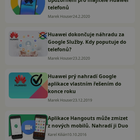
upozornění pro majitele Huawei
telefonů
Marek Houser
24.2.2020
Huawei dokončuje náhradu za
Google Služby. Kdy poputuje do
telefonů?
Marek Houser
23.2.2020
Huawei prý nahradí Google
aplikace vlastním řešením do
konce roku
Marek Houser
23.12.2019
Aplikace Hangouts může zmizet
z nových mobilů. Nahradí ji Duo
Karel Kilián
10.10.2016