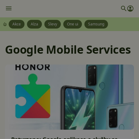
Akce
Alza
Slevy
One ui
Samsung
Google Mobile Services