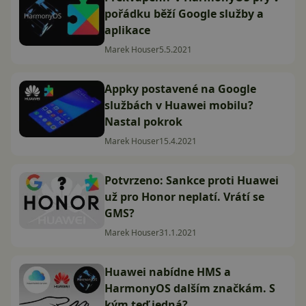
pořádku běží Google služby a
aplikace
Marek Houser
5.5.2021
Appky postavené na Google
službách v Huawei mobilu?
Nastal pokrok
Marek Houser
15.4.2021
Potvrzeno: Sankce proti Huawei
už pro Honor neplatí. Vrátí se
GMS?
Marek Houser
31.1.2021
Huawei nabídne HMS a
HarmonyOS dalším značkám. S
kým teď jedná?