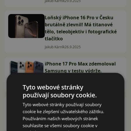
Jakub Kárník
29.9.2025
Loňský iPhone 16 Pro v Česku
brutálně zlevnil! Má titanové
tělo, teleobjektiv i fotografické
tlačítko
Jakub Kárník
26.9.2025
iPhone 17 Pro Max zdemoloval
Samsung v testu výdrže.
Výsledky vás překvapí
Tyto webové stránky
Jakub Kárník
23.9.2025
používají soubory cookie.
Jablečná revoluce: Apple právě
Tyto webové stránky používají soubory
představil řadu iPhone 17, známe
cookie ke zlepšení uživatelského zážitku.
všechny novinky a české ceny!
Používáním našich webových stránek
souhlasíte se všemi soubory cookie v
Jakub Kárník
9.9.2025