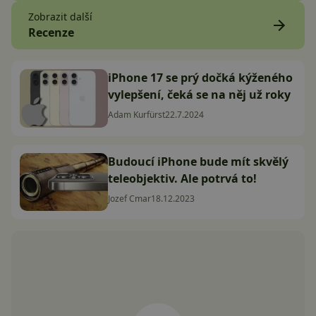
Zobrazit další
Recenze
iPhone 17 se prý dočká kýženého
vylepšení, čeká se na něj už roky
Adam Kurfürst
22.7.2024
Budoucí iPhone bude mít skvělý
teleobjektiv. Ale potrvá to!
Jozef Cmar
18.12.2023