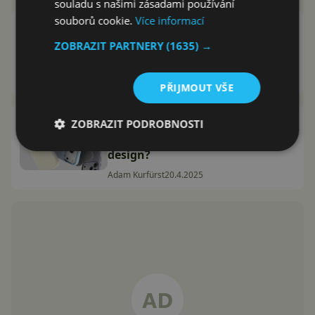
souladu s našimi zásadami používání
souborů cookie.
Více informací
Apple prozradil, kdy představí
iPhone 17. Letošní prezentace
ZOBRAZIT PARTNERY
(1635) →
může být opravdu zajímavá
Adam Kurfürst
27.8.2025
PŘIJMOUT VŠE
iPhone 17 Pro se vystavuje na
ZOBRAZIT PODROBNOSTI
renderech. Co říkáte na nový
design?
Adam Kurfürst
20.4.2025