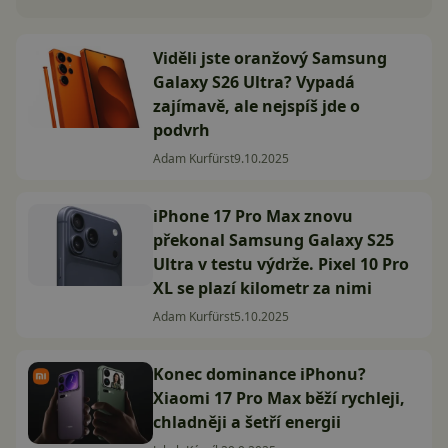
Viděli jste oranžový Samsung
Galaxy S26 Ultra? Vypadá
zajímavě, ale nejspíš jde o
podvrh
Adam Kurfürst
9.10.2025
iPhone 17 Pro Max znovu
překonal Samsung Galaxy S25
Ultra v testu výdrže. Pixel 10 Pro
XL se plazí kilometr za nimi
Adam Kurfürst
5.10.2025
Konec dominance iPhonu?
Xiaomi 17 Pro Max běží rychleji,
chladněji a šetří energii