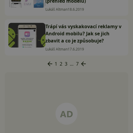
(přehled modelů)
Lukáš Altman
18.6.2019
Trápí vás vyskakovací reklamy v
Android mobilu? Jak se jich
zbavit a co je způsobuje?
Lukáš Altman
17.6.2019
1
2
3
…
7