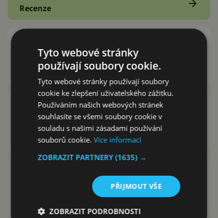
Recenze
Roaming: Kolik zaplatíte za
Tyto webové stránky
mobilní data a volání v zahraničí
u Vodafone, O2 a T-Mobile?
používají soubory cookie.
Lukáš Altman
3.7.2019
Tyto webové stránky používají soubory
cookie ke zlepšení uživatelského zážitku.
Jak nás změní mobily? Už za 80
Používáním našich webových stránek
let můžou zmenšit mozek a
souhlasíte se všemi soubory cookie v
deformovat tělo
souladu s našimi zásadami používání
souborů cookie.
Více informací
Lukáš Altman
3.7.2019
ZOBRAZIT PARTNERY
(1635) →
Konečně! Samsung Galaxy Fold
může do prodeje a má nový
PŘIJMOUT VŠE
design
Lukáš Altman
3.7.2019
ZOBRAZIT PODROBNOSTI