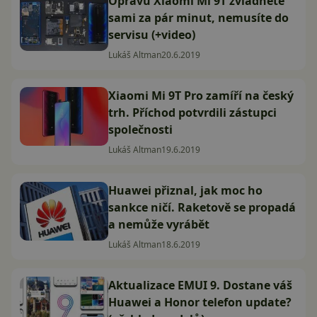
Opravu Xiaomi Mi 9T zvládnete
sami za pár minut, nemusíte do
servisu (+video)
Lukáš Altman
20.6.2019
Xiaomi Mi 9T Pro zamíří na český
trh. Příchod potvrdili zástupci
společnosti
Lukáš Altman
19.6.2019
Huawei přiznal, jak moc ho
sankce ničí. Raketově se propadá
a nemůže vyrábět
Lukáš Altman
18.6.2019
Aktualizace EMUI 9. Dostane váš
Huawei a Honor telefon update?