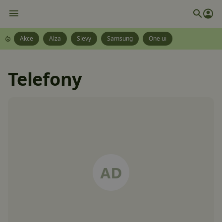
Akce
Alza
Slevy
Samsung
One ui
Telefony