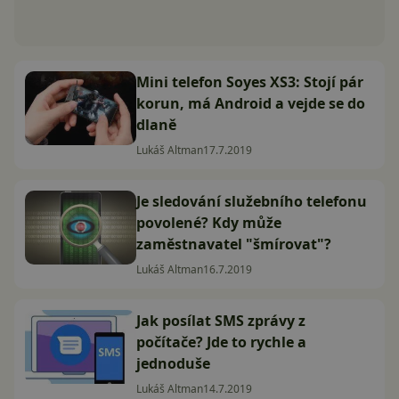
Mini telefon Soyes XS3: Stojí pár
korun, má Android a vejde se do
dlaně
Lukáš Altman
17.7.2019
Je sledování služebního telefonu
povolené? Kdy může
zaměstnavatel "šmírovat"?
Lukáš Altman
16.7.2019
Jak posílat SMS zprávy z
počítače? Jde to rychle a
jednoduše
Lukáš Altman
14.7.2019