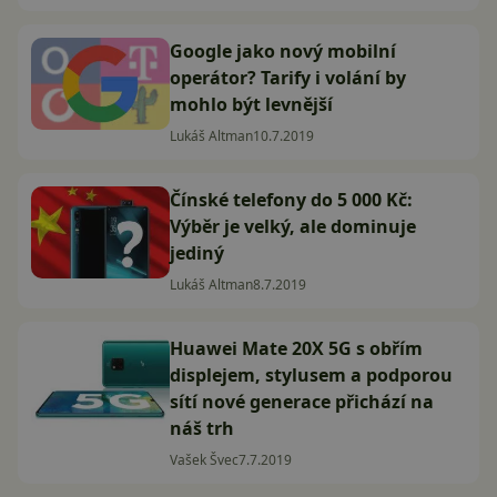
Google jako nový mobilní
operátor? Tarify i volání by
mohlo být levnější
Lukáš Altman
10.7.2019
Čínské telefony do 5 000 Kč:
Výběr je velký, ale dominuje
jediný
Lukáš Altman
8.7.2019
Huawei Mate 20X 5G s obřím
displejem, stylusem a podporou
sítí nové generace přichází na
náš trh
Vašek Švec
7.7.2019