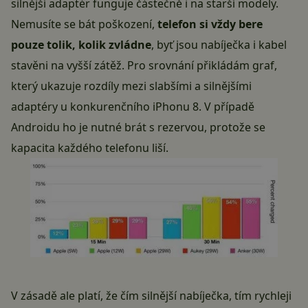
silnější adaptér funguje částečně i na starší modely.
Nemusíte se bát poškození,
telefon si vždy bere
pouze tolik, kolik zvládne
, byť jsou nabíječka i kabel
stavěni na vyšší zátěž. Pro srovnání přikládám graf,
který ukazuje rozdíly mezi slabšími a silnějšími
adaptéry u konkurenčního iPhonu 8. V případě
Androidu ho je nutné brát s rezervou, protože se
kapacita každého telefonu liší.
V zásadě ale platí, že čím silnější nabíječka, tím rychleji