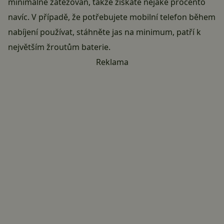
minimálně zatěžován, takže získáte nějaké procento
navíc. V případě, že potřebujete
mobilní telefon
během
nabíjení používat, stáhněte jas na minimum, patří k
největším žroutům baterie.
Reklama