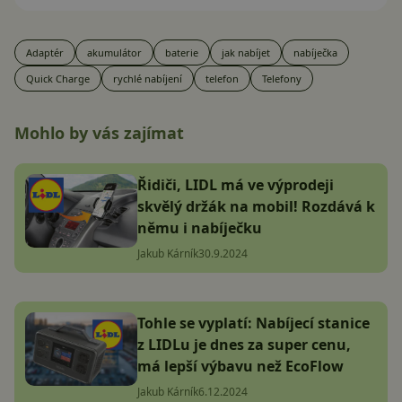
Adaptér
akumulátor
baterie
jak nabíjet
nabíječka
Quick Charge
rychlé nabíjení
telefon
Telefony
Mohlo by vás zajímat
Řidiči, LIDL má ve výprodeji
skvělý držák na mobil! Rozdává k
němu i nabíječku
Jakub Kárník
30.9.2024
Tohle se vyplatí: Nabíjecí stanice
z LIDLu je dnes za super cenu,
má lepší výbavu než EcoFlow
Jakub Kárník
6.12.2024