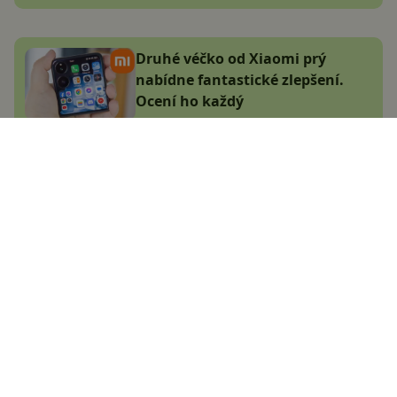
Druhé véčko od Xiaomi prý
nabídne fantastické zlepšení.
Ocení ho každý
Adam Kurfürst
6.1.2025
Konec rozdílů. Nabíjení Androidu
nabíječkou z iPhonu musí od
roku 2025 fungovat
Peťo Vnuk
5.1.2025
Google Pixel se naučil skvělý trik
při nabíjení, dohání tak
konkurenci