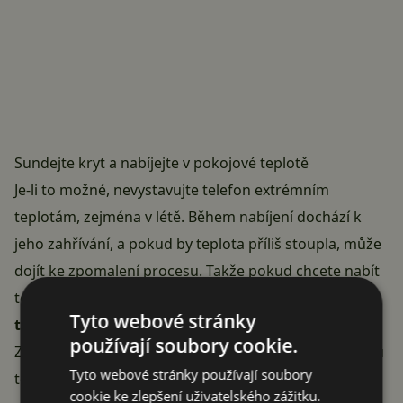
Sundejte kryt a nabíjejte v pokojové teplotě
Je-li to možné, nevystavujte telefon extrémním
teplotám, zejména v létě. Během nabíjení dochází k
jeho zahřívání, a pokud by teplota příliš stoupla, může
dojít ke zpomalení procesu. Takže pokud chcete nabít
telefon co nejrychleji, je dobré
nabíjet v pokojové
Tyto webové stránky
teplotě
(kolem 21 °C), rozhodně ne na přímém slunci!
používají soubory cookie.
Ze
smartphonu
také sundejte kryt, který brání odvodu
Tyto webové stránky používají soubory
tepla – ono se to na první pohled nezdá, ale opět tím
cookie ke zlepšení uživatelského zážitku.