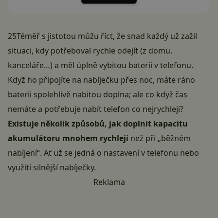
25Téměř s jistotou můžu říct, že snad každý už zažil
situaci, kdy potřeboval rychle odejít (z domu,
kanceláře…) a měl úplně vybitou baterii v
telefonu
.
Když ho připojíte na nabíječku přes noc, máte ráno
baterii spolehlivě nabitou doplna; ale co když čas
nemáte a potřebuje nabít telefon co nejrychleji?
Existuje několik způsobů, jak doplnit kapacitu
akumulátoru mnohem rychleji
než při „běžném
nabíjení“. Ať už se jedná o nastavení v telefonu nebo
využití silnější nabíječky.
Reklama