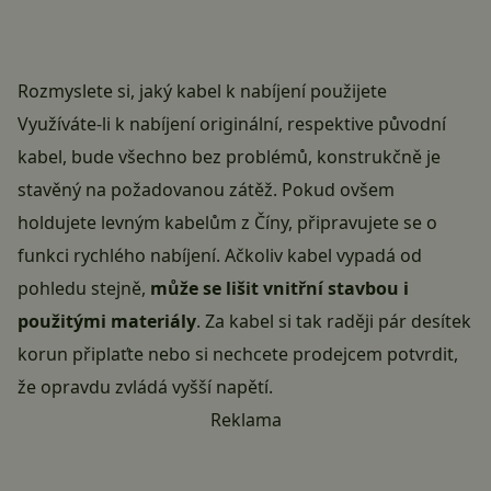
Rozmyslete si, jaký kabel k nabíjení použijete
Využíváte-li k nabíjení originální, respektive původní
kabel, bude všechno bez problémů, konstrukčně je
stavěný na požadovanou zátěž. Pokud ovšem
holdujete levným kabelům z
Číny
, připravujete se o
funkci r
ychlého nabíjení
. Ačkoliv kabel vypadá od
pohledu stejně,
může se lišit vnitřní stavbou i
použitými materiály
. Za kabel si tak raději pár desítek
korun připlaťte nebo si nechcete prodejcem potvrdit,
že opravdu zvládá vyšší napětí.
Reklama