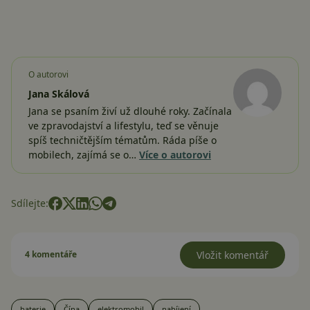
O autorovi
Jana Skálová
Jana se psaním živí už dlouhé roky. Začínala
ve zpravodajství a lifestylu, teď se věnuje
spíš techničtějším tématům. Ráda píše o
mobilech, zajímá se o…
Více o autorovi
Sdílejte:
4 komentáře
Vložit komentář
baterie
Čína
elektromobil
nabíjení