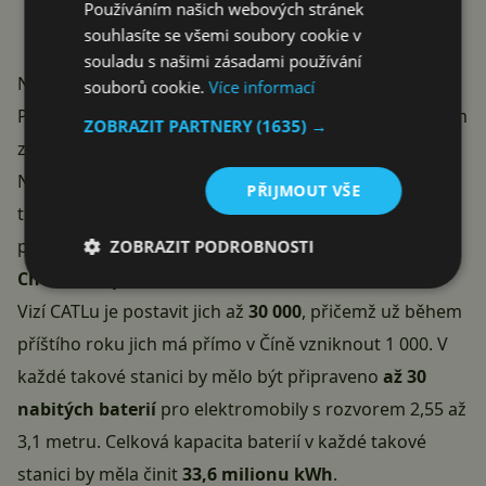
Používáním našich webových stránek
souhlasíte se všemi soubory cookie v
souladu s našimi zásadami používání
Na projektu už se pracuje
souborů cookie.
Více informací
Přímé výměny vybitých baterií za nabité nejsou plánem
ZOBRAZIT PARTNERY
(1635) →
z říše sci-fi. CATL už na svém plánu začal pracovat.
Navázal spolupráci s bezmála 100 partnery a jedná o
PŘIJMOUT VŠE
tom, že by došlo ke
standardizaci baterií
a
postupnému budování výměnných stanic nazvaných
ZOBRAZIT PODROBNOSTI
Choco-Swap
.
Vizí CATLu je postavit jich až
30 000
, přičemž už během
příštího roku jich má přímo v Číně vzniknout 1 000. V
každé takové stanici by mělo být připraveno
až 30
nabitých baterií
pro elektromobily s rozvorem 2,55 až
3,1 metru. Celková
kapacita baterií
v každé takové
stanici by měla činit
33,6 milionu kWh
.