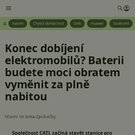
Xiaomi
Chytrá domácnost
Únik
Huawei
Soukromí
Konec dobíjení
elektromobilů? Baterii
budete moci obratem
vyměnit za plně
nabitou
Hlavní stránka
Zprávičky
Společnost CATL začíná stavět stanice pro