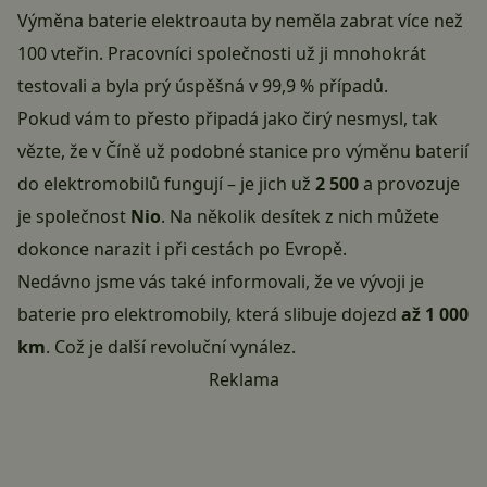
Výměna baterie elektroauta by neměla zabrat více než
100 vteřin. Pracovníci společnosti už ji mnohokrát
testovali a byla prý úspěšná v 99,9 % případů.
Pokud vám to přesto připadá jako čirý nesmysl, tak
vězte, že v Číně už podobné stanice pro výměnu baterií
do elektromobilů fungují – je jich už
2 500
a provozuje
je společnost
Nio
. Na několik desítek z nich můžete
dokonce narazit i při cestách po Evropě.
Nedávno jsme vás také informovali, že ve vývoji je
baterie pro elektromobily
, která slibuje dojezd
až 1 000
km
. Což je další revoluční vynález.
Reklama