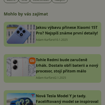
Mohlo by vás zajímat
Jakou výbavu přinese Xiaomi 15T
Pro? Nejspíš známe první detaily!
Adam Kurfürst
10.1.2025
Tohle Redmi bude zaručeně
trhák. Dostalo obří baterii a nový
procesor, stojí přitom málo
Adam Kurfürst
2.1.2025
Nová Tesla Model Y je tady.
Faceliftovaný model se inspiroval