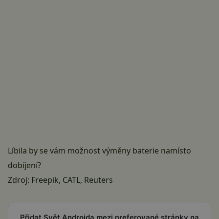
Líbila by se vám možnost výměny baterie namísto
dobíjení?
Zdroj:
Freepik
,
CATL
,
Reuters
Přidat Svět Androida mezi preferované stránky na