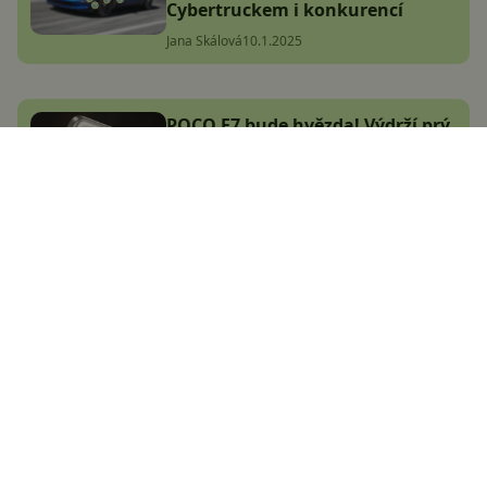
Cybertruckem i konkurencí
Jana Skálová
10.1.2025
POCO F7 bude hvězda! Výdrží prý
předčí i dražší konkurenci a
výkonem nezklame
Adam Kurfürst
25.12.2024
Sony chce konkurovat Tesle,
začne vyrábět svůj vlastní
elektromobil. Afeela bude ale jen
pro bohaté
Jana Skálová
7.1.2025
Druhé véčko od Xiaomi prý