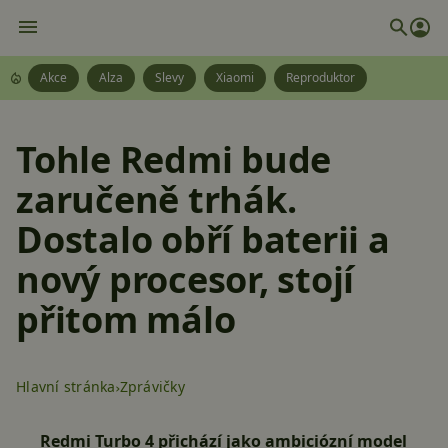
Akce
Alza
Slevy
Xiaomi
Reproduktor
Tohle Redmi bude
zaručeně trhák.
Dostalo obří baterii a
nový procesor, stojí
přitom málo
Hlavní stránka
Zprávičky
Redmi Turbo 4 přichází jako ambiciózní model