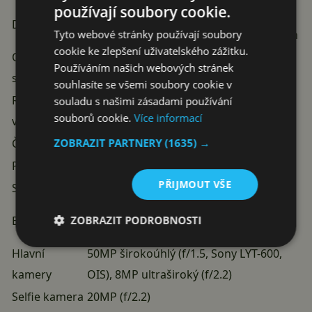
používají soubory cookie.
6,77″ LTPS OLED, 1220 x 2712, 120Hz,
Displej
Tyto webové stránky používají soubory
3200 nitů (špička), HDR10+, Dolby Vision
cookie ke zlepšení uživatelského zážitku.
Ochranné
Gorilla Glass 7i
Používáním našich webových stránek
sklo
souhlasíte se všemi soubory cookie v
Rozměry a
souladu s našimi zásadami používání
161 × 75,2 × 8,1 mm, 203,5 gramů
souborů cookie.
Více informací
váha
ZOBRAZIT PARTNERY
(1635) →
Čipset
MediaTek Dimensity 8400-Ultra (4nm)
Paměť
12/16 GB RAM, 256/512GB UFS 4.0
PŘIJMOUT VŠE
Software
Android 15, HyperOS 2.0
6550 mAh (křemík-uhlík), 90W kabelové
ZOBRAZIT PODROBNOSTI
Baterie
nabíjení (100% za 45 min)
Hlavní
50MP širokoúhlý (f/1.5, Sony LYT-600,
kamery
OIS), 8MP ultraširoký (f/2.2)
Selfie kamera
20MP (f/2.2)