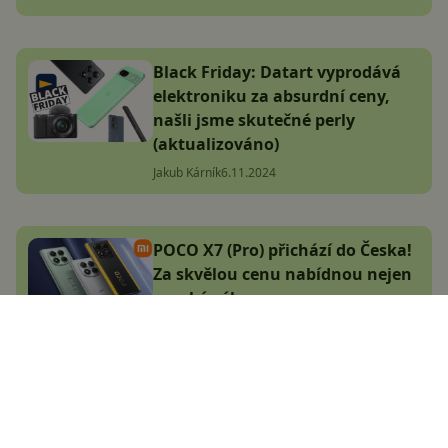
Black Friday: Datart vyprodává
elektroniku za absurdní ceny,
našli jsme skutečné perly
(aktualizováno)
Jakub Kárník
6.11.2024
POCO X7 (Pro) přichází do Česka!
Za skvělou cenu nabídnou nejen
vysoký výkon
Adam Kurfürst
9.1.2025
Jakou výbavu přinese Xiaomi 15T
Pro? Nejspíš známe první detaily!