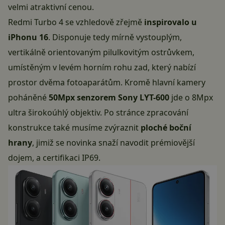
velmi atraktivní cenou.
Redmi Turbo 4 se vzhledově zřejmě
inspirovalo u
iPhonu 16
. Disponuje tedy mírně vystouplým,
vertikálně orientovaným pilulkovitým ostrůvkem,
umístěným v levém horním rohu zad, který nabízí
prostor dvěma fotoaparátům. Kromě hlavní kamery
poháněné
50Mpx senzorem Sony LYT-600
jde o 8Mpx
ultra širokoúhlý objektiv. Po stránce zpracování
konstrukce také musíme zvýraznit
ploché boční
hrany
, jimiž se novinka snaží navodit prémiovější
dojem, a certifikaci IP69.