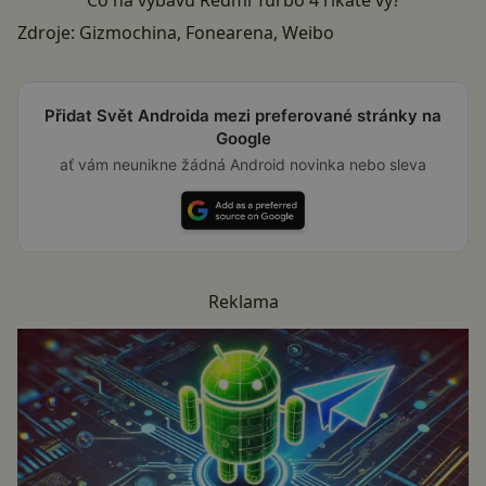
Co na výbavu Redmi Turbo 4 říkáte vy?
Zdroje:
Gizmochina
,
Fonearena
,
Weibo
Přidat Svět Androida mezi preferované stránky na
Google
ať vám neunikne žádná Android novinka nebo sleva
Reklama