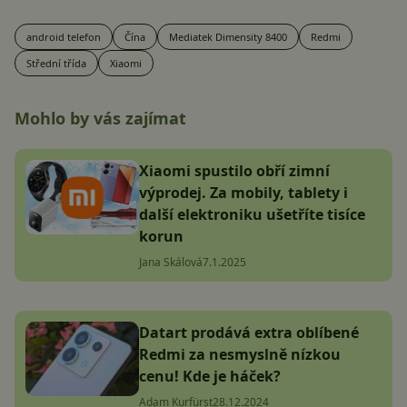
android telefon
Čína
Mediatek Dimensity 8400
Redmi
Střední třída
Xiaomi
Mohlo by vás zajímat
Xiaomi spustilo obří zimní
výprodej. Za mobily, tablety i
další elektroniku ušetříte tisíce
korun
Jana Skálová
7.1.2025
Datart prodává extra oblíbené
Redmi za nesmyslně nízkou
cenu! Kde je háček?
Adam Kurfürst
28.12.2024