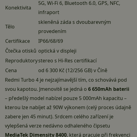
5G, Wi-Fi 6, Bluetooth 6.0, GPS, NFC,
Konektivita
infraport
skleněná záda s dvoubarevným
Tělo
provedením
Certifikace
IP66/68/69
Čtečka otisků
optická v displeji
Reproduktory
stereo s Hi-Res certifikací
Cena
od 6 300 Kč (12/256 GB) v Číně
Redmi Turbo 4 je nejzajímavější tím, co schovává pod
svou kapotou. Jmenovitě se jedná o
6 650mAh baterii
– předešlý model nabízel pouze 5 000mAh kapacitu –
kterou lze nabíjet až 90W výkonem (celý proces údajně
zabere jen 45 minut). Srdcem celého zařízení je
vylepšená verze nedávno odhaleného čipsetu
MediaTek Dimensity 8400
, která pracuje při frekvenci