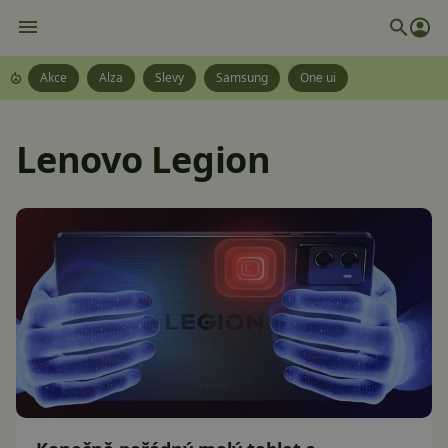
Akce
Alza
Slevy
Samsung
One ui
Lenovo Legion