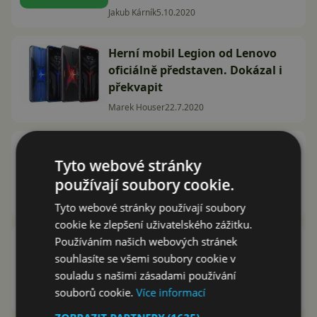
Jakub Kárník
5.10.2020
Herní mobil Legion od Lenovo
oficiálně představen. Dokázal i
překvapit
Marek Houser
22.7.2020
Lenovo Legion bude mít úžasné
Tyto webové stránky
nabíjení. Jak rychle zvládne z
nuly na sto?
používají soubory cookie.
Marek Houser
20.7.2020
Tyto webové stránky používají soubory
cookie ke zlepšení uživatelského zážitku.
Používáním našich webových stránek
Lenovo Legion bude mít
souhlasíte se všemi soubory cookie v
nejvýkonnější reproduktory ze
souladu s našimi zásadami používání
všech telefonů
souborů cookie.
Více informací
Jakub Kárník
19.7.2020