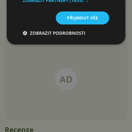
ZOBRAZIT PARTNERY
(1635) →
Xiaomi brzy představí telefon se
120W nabíjením
PŘIJMOUT VŠE
Jakub Kárník
16.7.2020
ZOBRAZIT PODROBNOSTI
Recenze