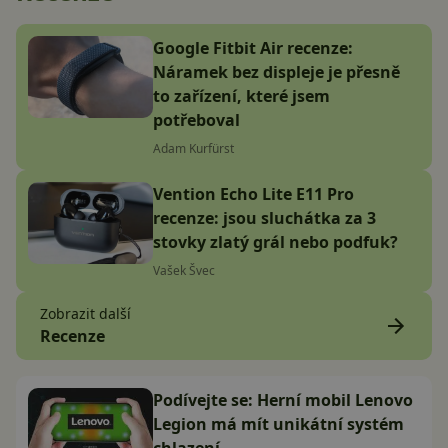
Google Fitbit Air recenze:
Náramek bez displeje je přesně
to zařízení, které jsem
potřeboval
Adam Kurfürst
Vention Echo Lite E11 Pro
recenze: jsou sluchátka za 3
stovky zlatý grál nebo podfuk?
Vašek Švec
Zobrazit další
Recenze
Podívejte se: Herní mobil Lenovo
Legion má mít unikátní systém
chlazení