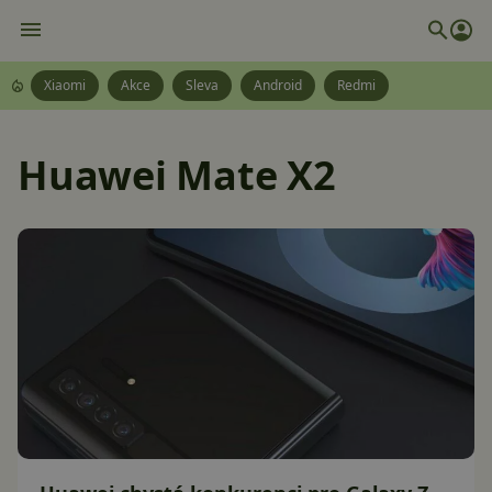
Xiaomi
Akce
Sleva
Android
Redmi
Huawei Mate X2