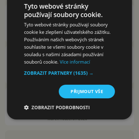
Tyto webové stránky
Patent dalšího ohebného Huawei
používají soubory cookie.
telefonu nápadně připomíná
Tyto webové stránky používají soubory
nový Z Fold
cookie ke zlepšení uživatelského zážitku.
Marek Houser
27.9.2020
Používáním našich webových stránek
souhlasíte se všemi soubory cookie v
Co dál chystá Huawei u
souladu s našimi zásadami používání
ohebných telefonů? Naznačuje
souborů cookie.
Více informací
to nový patent
ZOBRAZIT PARTNERY
(1635) →
Marek Houser
10.8.2020
PŘIJMOUT VŠE
Ohebný displej se 120Hz
frekvencí? Chystají je prý
ZOBRAZIT PODROBNOSTI
Samsung i Huawei
Marek Houser
6.7.2020