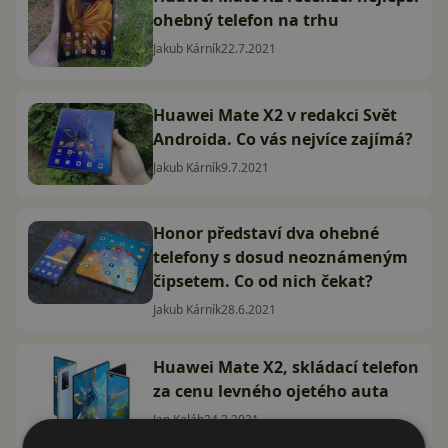
ohebný telefon na trhu
Jakub Kárník
22.7.2021
Huawei Mate X2 v redakci Svět
Androida. Co vás nejvíce zajímá?
Jakub Kárník
9.7.2021
Honor představí dva ohebné
telefony s dosud neoznámeným
čipsetem. Co od nich čekat?
Jakub Kárník
28.6.2021
Huawei Mate X2, skládací telefon
za cenu levného ojetého auta
Jan Kaláb
24.2.2021