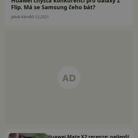
Huawei chystá konkurenci pro Galaxy Z
Flip. Má se Samsung čeho bát?
Jakub Kárník
5.12.2021
Huawei Mate X2 recenze: nejlepší