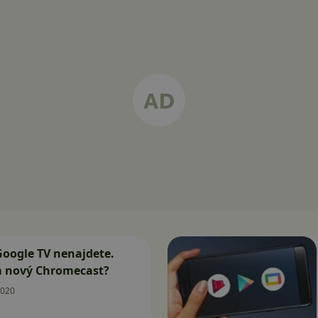
 Google TV nenajdete.
om nový Chromecast?
2020