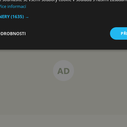
Více informací
TNERY
(1635) →
ODROBNOSTI
PŘ