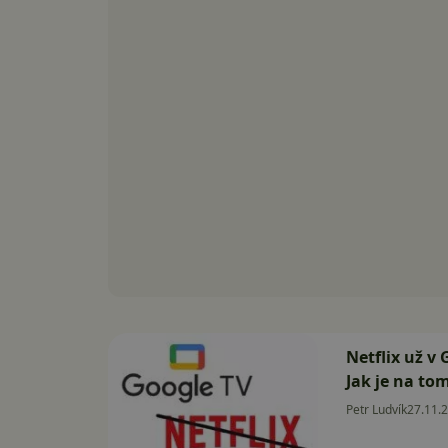
Netflix už v
Jak je na t
Petr Ludvík
27.11.