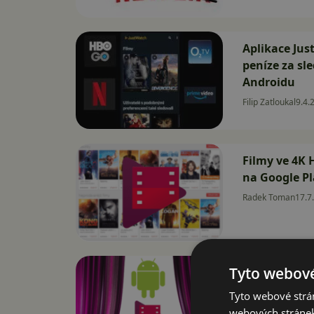
Aplikace Jus
peníze za sl
Androidu
Filip Zatloukal
9.4.
Filmy ve 4K
na Google Pl
Radek Toman
17.7
Tyto webové
Online video
Google Play 
Tyto webové strán
David Trlica
1.11.2
webových stránek