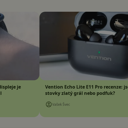
ispleje je
Vention Echo Lite E11 Pro recenze: j
l
stovky zlatý grál nebo podfuk?
Vašek Švec