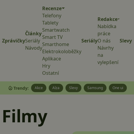
Recenze
Telefony
Redakce
Tablety
Nabídka
Smartwatch
Články
práce
Smart TV
Zprávičky
Seriály
Seriály
O nás
Slevy
Smarthome
Návody
Návrhy
Elektrokoloběžky
na
Aplikace
vylepšení
Hry
Ostatní
Trendy:
Akce
Alza
Slevy
Samsung
One ui
 Filmy