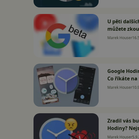
U pěti dalšíc
můžete zkou
Marek Houser
16.
Google Hodin
Co říkáte na
Marek Houser
10.
Zradil vás b
Hodiny? Nej
Marek Houser
5.9