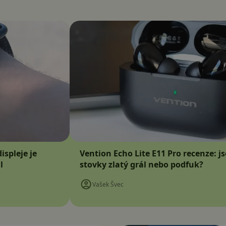
ispleje je
Vention Echo Lite E11 Pro recenze: j
l
stovky zlatý grál nebo podfuk?
Vašek Švec