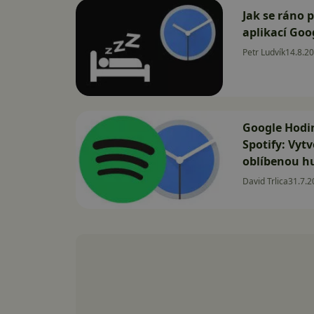
Jak se ráno 
aplikací Goo
Petr Ludvík
14.8.2
Google Hodin
Spotify: Vytv
oblíbenou h
David Trlica
31.7.2