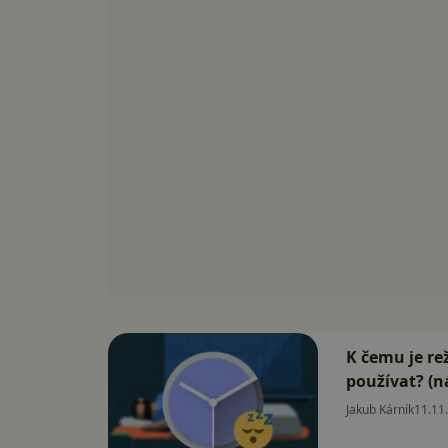
K čemu je re
používat? (n
Jakub Kárník
11.11