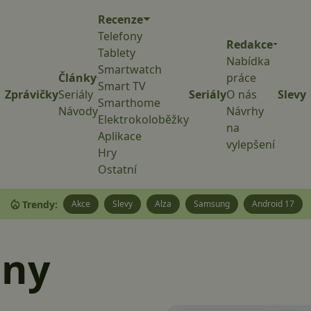
Recenze
Telefony
Redakce
Tablety
Nabídka
Smartwatch
Články
práce
Smart TV
Zprávičky
Seriály
Seriály
O nás
Slevy
Smarthome
Návody
Návrhy
Elektrokoloběžky
na
Aplikace
vylepšení
Hry
Ostatní
Trendy:
Akce
Slevy
Alza
Samsung
Android 17
iny