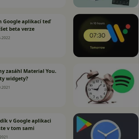
h Google aplikací teď
šet beta verze
5.2022
y zasáhl Material You.
 ty widgety?
9.2021
udík v Google aplikaci
ste v tom sami
.2021