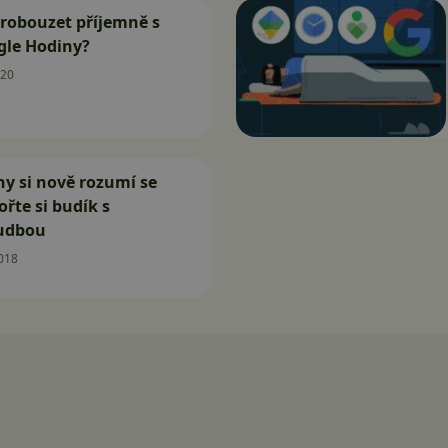
probouzet příjemně s
gle Hodiny?
020
y si nově rozumí se
ořte si budík s
udbou
018