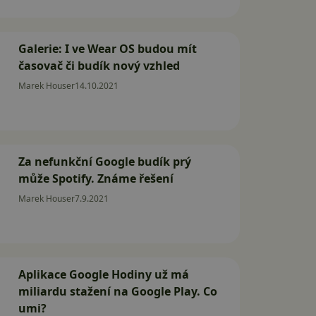
Galerie: I ve Wear OS budou mít
časovač či budík nový vzhled
Marek Houser
14.10.2021
Za nefunkční Google budík prý
může Spotify. Známe řešení
Marek Houser
7.9.2021
Aplikace Google Hodiny už má
miliardu stažení na Google Play. Co
umi?