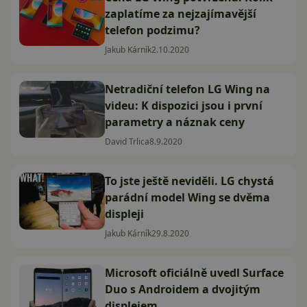
zaplatíme za nejzajímavější
telefon podzimu?
Jakub Kárník
2.10.2020
Netradiční telefon LG Wing na
videu: K dispozici jsou i první
parametry a náznak ceny
David Trlica
8.9.2020
To jste ještě neviděli. LG chystá
parádní model Wing se dvěma
displeji
Jakub Kárník
29.8.2020
Microsoft oficiálně uvedl Surface
Duo s Androidem a dvojitým
displejem