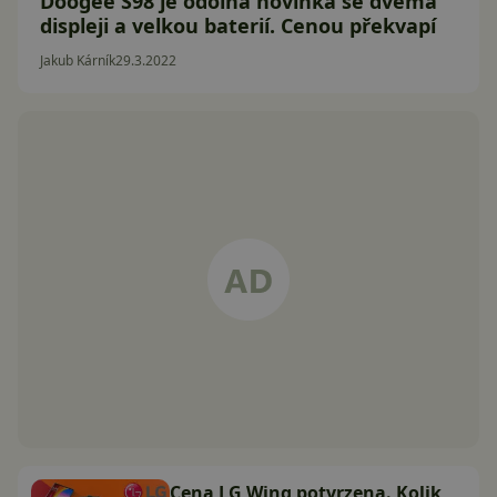
Doogee S98 je odolná novinka se dvěma
displeji a velkou baterií. Cenou překvapí
Jakub Kárník
29.3.2022
Cena LG Wing potvrzena. Kolik