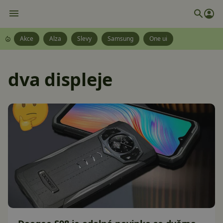
Akce
Alza
Slevy
Samsung
One ui
dva displeje