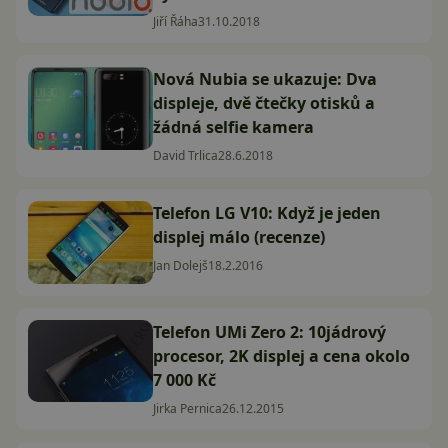
Jiří Řáha
31.10.2018
Nová Nubia se ukazuje: Dva
displeje, dvě čtečky otisků a
žádná selfie kamera
David Trlica
28.6.2018
Telefon LG V10: Když je jeden
displej málo (recenze)
Jan Dolejš
18.2.2016
Telefon UMi Zero 2: 10jádrový
procesor, 2K displej a cena okolo
7 000 Kč
Jirka Pernica
26.12.2015