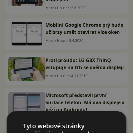
Marek Houser
13.8.2020
Mobilní Google Chrome prý bude
už brzy umět otevírat více oken
Marek Houser
8.4.2020
Proti proudu: LG G8X ThinQ
vstupuje na trh se dvěma displeji
Marek Houser
14.11.2019
Microsoft představil první
Surface telefon: Má dva displeje a
běží na Androidu!
David Trlica
2.10.2019
Tyto webové stránky