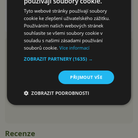
používají soubory cookie.
Chystaná novinka LG G8 bude
mít dva displeje? O ohebný
Tyto webové stránky používají soubory
telefon ale nepůjde
cookie ke zlepšení uživatelského zážitku.
Používáním našich webových stránek
David Trlica
17.1.2019
souhlasíte se všemi soubory cookie v
souladu s našimi zásadami používání
souborů cookie.
Více informací
ZOBRAZIT PARTNERY
(1635) →
PŘIJMOUT VŠE
ZOBRAZIT PODROBNOSTI
Recenze