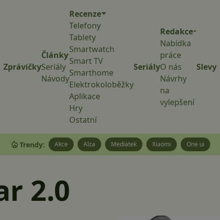
Recenze
Telefony
Redakce
Tablety
Nabídka
Smartwatch
Články
práce
Smart TV
Zprávičky
Seriály
Seriály
O nás
Slevy
Smarthome
Návody
Návrhy
Elektrokoloběžky
na
Aplikace
vylepšení
Hry
Ostatní
Trendy:
Akce
Alza
Mediatek
Xiaomi
One ui
r 2.0