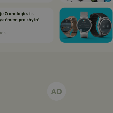
e Cronologics i s
ystémem pro chytré
2016