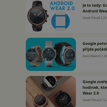
Je to tady: 
Android Wear
David Trlica
9.2.20
Google potvr
přijde počá
Karel Kilián
13.1.2
Google zveře
hodinek, kt
Wear 2.0
David Trlica
23.12