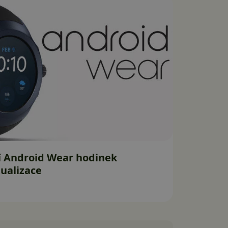
í Android Wear hodinek
tualizace