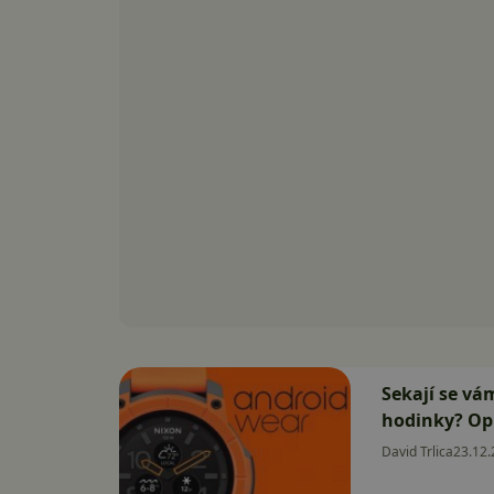
Sekají se vá
hodinky? Opr
David Trlica
23.12