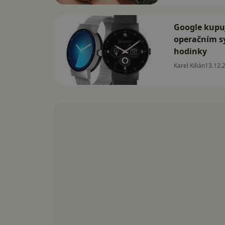
Google kupuj
operačním s
hodinky
Karel Kilián
13.12.