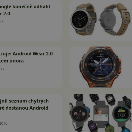
Google konečně odhalil
 2.0
17
zuje: Android Wear 2.0
tkem února
017
jnil seznam chytrých
eré dostanou Android
.2016