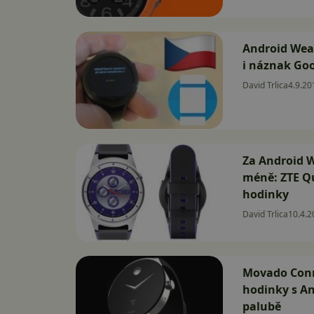
Android Wear
i náznak Goo
David Trlica
4.9.20
Za Android W
méně: ZTE Qu
hodinky
David Trlica
10.4.2
Movado Conn
hodinky s An
palubě