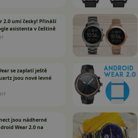
 2.0 umí česky! Přináší
gle asistenta v češtině
17
ear se zaplatí ještě
artz jsou nové levné
017
ect jsou nádherné
droid Wear 2.0 na