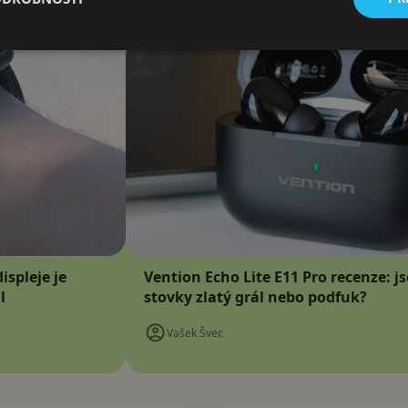
ispleje je
Vention Echo Lite E11 Pro recenze: j
l
stovky zlatý grál nebo podfuk?
Vašek Švec