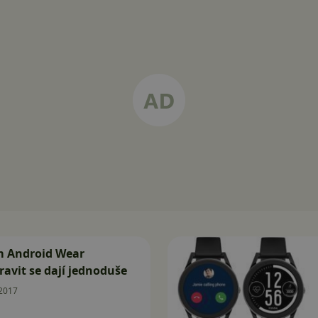
m Android Wear
avit se dají jednoduše
.2017