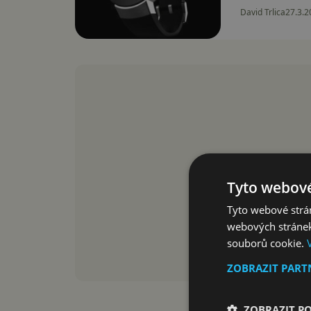
David Trlica
27.3.2
Tyto webové
Tyto webové strán
webových stránek
souborů cookie.
ZOBRAZIT PAR
ZOBRAZIT P