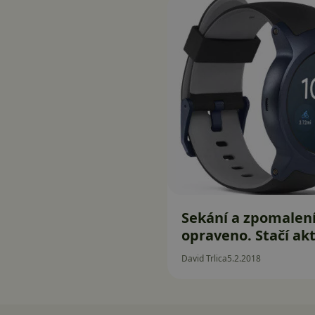
Sekání a zpomalen
opraveno. Stačí ak
David Trlica
5.2.2018