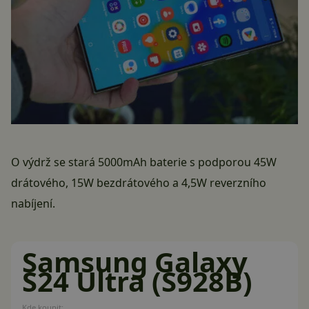
O výdrž se stará 5000mAh baterie s podporou 45W
drátového, 15W bezdrátového a 4,5W reverzního
nabíjení.
Samsung Galaxy
S24 Ultra (S928B)
Kde koupit: