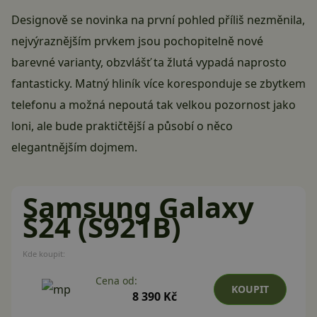
Designově se novinka na první pohled příliš nezměnila,
nejvýraznějším prvkem jsou pochopitelně nové
barevné varianty, obzvlášť ta žlutá vypadá naprosto
fantasticky. Matný hliník více koresponduje se zbytkem
telefonu a možná nepoutá tak velkou pozornost jako
loni, ale bude praktičtější a působí o něco
elegantnějším dojmem.
Samsung Galaxy
S24 (S921B)
Kde koupit:
Cena od:
KOUPIT
8 390 Kč