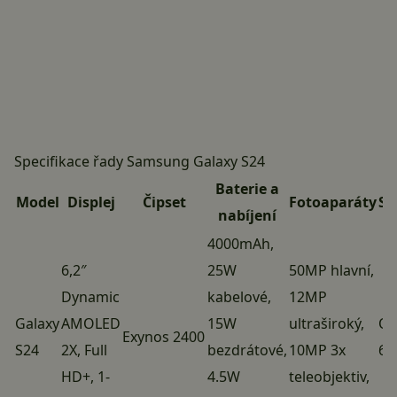
Specifikace řady Samsung Galaxy S24
Baterie a
Model
Displej
Čipset
Fotoaparáty
So
nabíjení
4000mAh,
6,2″
25W
50MP hlavní,
Dynamic
kabelové,
12MP
Galaxy
AMOLED
15W
ultraširoký,
On
Exynos 2400
S24
2X, Full
bezdrátové,
10MP 3x
6.
HD+, 1-
4.5W
teleobjektiv,