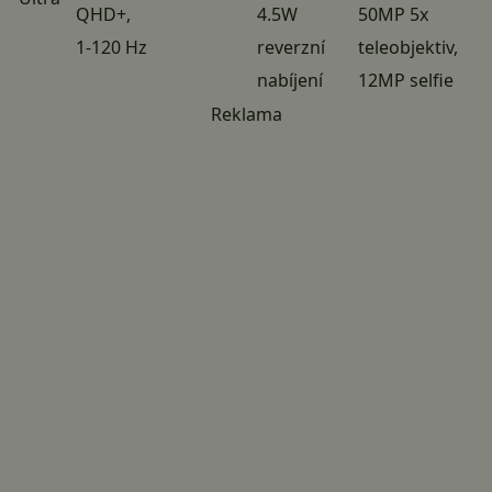
QHD+,
4.5W
50MP 5x
1-120 Hz
reverzní
teleobjektiv,
nabíjení
12MP selfie
Reklama