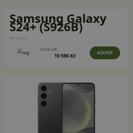
Samsung Galaxy
S24+ (S926B)
Kde koupit:
Cena od:
KOUPIT
10 590 Kč