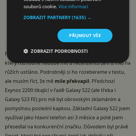
souborů cookie.
Více informací
ZOBRAZIT PARTNERY
(1635) →
PŘIJMOUT VŠE
ZOBRAZIT PODROBNOSTI
Pomalu se můžeme dostat k čipsetu
Exynos 2400
,
který rozhodně nebude mít u recenzentů (ani u mě) na
růžích ustláno. Podrobněji si ho rozebereme v testu,
ale musím říct, že mě
mile překvapil
. Předchozí
Exynos 2200
tikající v řadě Galaxy S22 (ale třeba i
Galaxy S23 FE) pro mě byl obrovským zklamáním a
pomyslnou poslední kapkou. Základní Galaxy S22 jsem
využíval jako hlavní telefon asi 3 měsíce a poté jsem
přesedlal na konkurenční značku. Důvodem byl právě
čipset, který byl nenažraný, topil jak zběsilý i při