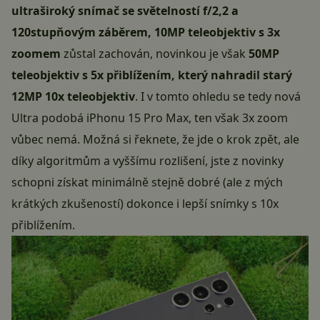
ultraširoký snímač se světelností f/2,2 a
120stupňovým záběrem, 10MP teleobjektiv s 3x
zoomem
zůstal zachován, novinkou je však
50MP
teleobjektiv s 5x přiblížením, který nahradil starý
12MP 10x teleobjektiv
. I v tomto ohledu se tedy nová
Ultra podobá iPhonu 15 Pro Max, ten však 3x zoom
vůbec nemá. Možná si řeknete, že jde o krok zpět, ale
díky algoritmům a vyššímu rozlišení, jste z novinky
schopni získat minimálně stejně dobré (ale z mých
krátkých zkušeností) dokonce i lepší snímky s 10x
přiblížením.