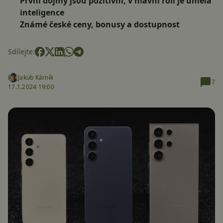
První dojmy jsou pozitivní, v hlavní roli je umělá
inteligence
Známé české ceny, bonusy a dostupnost
Sdílejte:
Jakub Kárník
7
17.1.2024 19:00