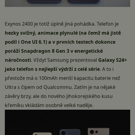
Exynos 2400 je totiž úplně jiná pohádka. Telefon je
hezky svižný, animace plynulé (na čemž má jistě
podíl i One UI 6.1) a v prvních testech dokonce
poráží Snapdragon 8 Gen 3 v energetické
náročnosti
. Vždyť Samsung prezentoval
Galaxy S24+
jako telefon s nejlepší výdrží z celé série
. A to i
přestože má o 100mAh menší kapacitu baterie než
Ultra s čipem od Qualcommu. Zatím je na nějaké
závěry brzy, ale do nového jihokorejského kusu
křemíku vkládám osobně velké naděje.