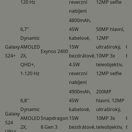
120 Hz
reverzní
12MP selfie
nabíjení
4800mAh,
6,7″
45W
50MP hlavní,
Dynamic
kabelové,
12MP
Galaxy
AMOLED
15W
ultraširoký,
On
Exynos 2400
S24+
2X,
bezdrátové,
10MP 3x
6.
QHD+,
4.5W
teleobjektiv,
1-120 Hz
reverzní
12MP selfie
nabíjení
4900mAh,
200MP
6,8″
45W
hlavní, 12MP
Dynamic
kabelové,
ultraširoký,
Galaxy
AMOLED
Snapdragon
15W
10MP 3x
On
S24
2X,
8 Gen 3
bezdrátové,
teleobjektiv,
6.
Ultra