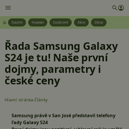
Xiaomi
Huawei
Soukromí
Akce
Sleva
Řada Samsung Galaxy
S24 je tu! Naše první
dojmy, parametry i
české ceny
Hlavní stránka
Články
Samsung právě v San José představil telefony
řady Galaxy S24