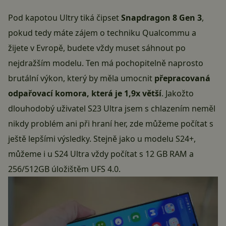
Pod kapotou Ultry tiká čipset
Snapdragon 8 Gen 3
,
pokud tedy máte zájem o techniku Qualcommu a
žijete v Evropě, budete vždy muset sáhnout po
nejdražším modelu. Ten má pochopitelně naprosto
brutální výkon, který by měla umocnit
přepracovaná
odpařovací komora, která je 1,9x větší
. Jakožto
dlouhodobý uživatel S23 Ultra jsem s chlazením neměl
nikdy problém ani při hraní her, zde můžeme počítat s
ještě lepšími výsledky. Stejně jako u modelu S24+,
můžeme i u S24 Ultra vždy počítat s 12 GB RAM a
256/512GB úložištěm UFS 4.0.