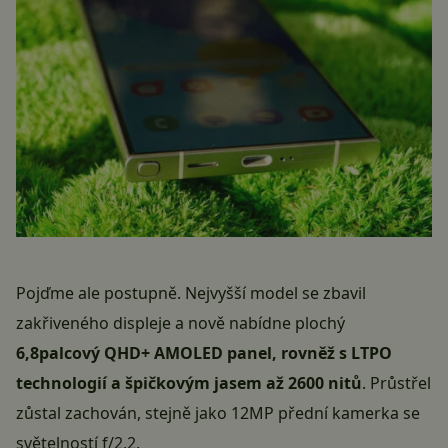
Pojďme ale postupně. Nejvyšší model se zbavil
zakřiveného displeje a nově nabídne plochý
6,8palcový QHD+ AMOLED panel, rovněž s LTPO
technologií a špičkovým jasem až 2600 nitů
. Průstřel
zůstal zachován, stejně jako 12MP přední kamerka se
světelností f/2,2.