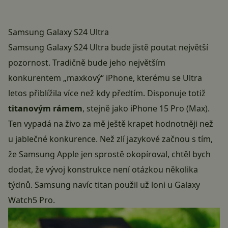
Samsung Galaxy S24 Ultra
Samsung Galaxy S24 Ultra bude jistě poutat největší
pozornost. Tradičně bude jeho největším
konkurentem „maxkový“ iPhone, kterému se Ultra
letos přiblížila více než kdy předtím. Disponuje totiž
titanovým rámem
, stejně jako
iPhone 15 Pro (Max)
.
Ten vypadá na živo za mě ještě krapet hodnotněji než
u jablečné konkurence. Než zlí jazykové začnou s tím,
že Samsung Apple jen sprostě okopíroval, chtěl bych
dodat, že vývoj konstrukce není otázkou několika
týdnů. Samsung navíc titan použil už loni u
Galaxy
Watch5 Pro
.