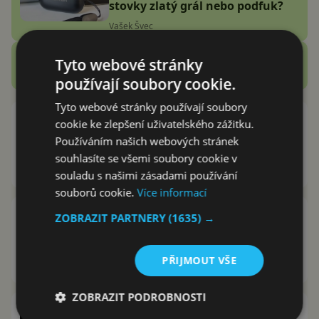
stovky zlatý grál nebo podfuk?
Vašek Švec
Zobrazit další
Tyto webové stránky
Recenze
používají soubory cookie.
Tyto webové stránky používají soubory
Samsung dožene Pixely! Galaxy
cookie ke zlepšení uživatelského zážitku.
S25 Ultra se pochlubí
Používáním našich webových stránek
překvapivým vylepšením
souhlasíte se všemi soubory cookie v
Jakub Kárník
9.12.2024
souladu s našimi zásadami používání
souborů cookie.
Více informací
Takto bude vypadat Galaxy A56!
ZOBRAZIT PARTNERY
(1635) →
Samsung se vytáhne s novým
designem a rychlejším nabíjením
PŘIJMOUT VŠE
Jakub Kárník
25.11.2024
ZOBRAZIT PODROBNOSTI
Mobily s Androidem mají novou