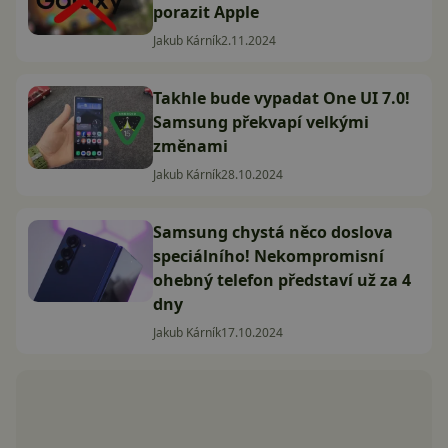
porazit Apple
Jakub Kárník
2.11.2024
Takhle bude vypadat One UI 7.0!
Samsung překvapí velkými
změnami
Jakub Kárník
28.10.2024
Samsung chystá něco doslova
speciálního! Nekompromisní
ohebný telefon představí už za 4
dny
Jakub Kárník
17.10.2024