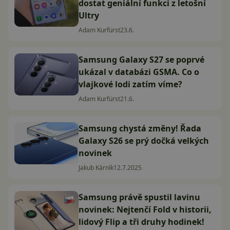
dostat geniální funkci z letošní
Ultry
Adam Kurfürst
23.6.
Samsung Galaxy S27 se poprvé
ukázal v databázi GSMA. Co o
vlajkové lodi zatím víme?
Adam Kurfürst
21.6.
Samsung chystá změny! Řada
Galaxy S26 se prý dočká velkých
novinek
Jakub Kárník
12.7.2025
Samsung právě spustil lavinu
novinek: Nejtenčí Fold v historii,
lidový Flip a tři druhy hodinek!