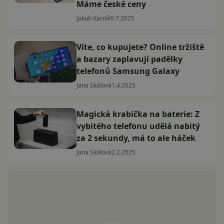
Máme české ceny
Jakub Kárník
9.7.2025
Víte, co kupujete? Online tržiště
a bazary zaplavují padělky
telefonů Samsung Galaxy
Jana Skálová
1.4.2025
Magická krabička na baterie: Z
vybitého telefonu udělá nabitý
za 2 sekundy, má to ale háček
Jana Skálová
2.2.2025