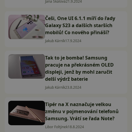
Jana Skálová
21.9.2024
Češi, One UI 6.1.1 míří do řady
Galaxy S23 a dalších starších
mobilů! Co nového přináší?
Jakub Kárník
17.9.2024
Tak to je bomba! Samsung
pracuje na překrásném OLED
displeji, jenž by mohl zaručit
delší výdrž baterie
Jakub Kárník
23.8.2024
Tipér na X naznačuje velkou
změnu v pojmenování telefonů
Samsung. Vrátí se řada Note?
Libor Foltýnek
18.8.2024