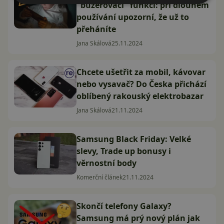
"buzerovací" funkci: při dlouhém
používání upozorní, že už to
přeháníte
Jana Skálová
25.11.2024
Chcete ušetřit za mobil, kávovar
nebo vysavač? Do Česka přichází
oblíbený rakouský elektrobazar
Jana Skálová
21.11.2024
Samsung Black Friday: Velké
slevy, Trade up bonusy i
věrnostní body
Komerční článek
21.11.2024
Skončí telefony Galaxy?
Samsung má prý nový plán jak