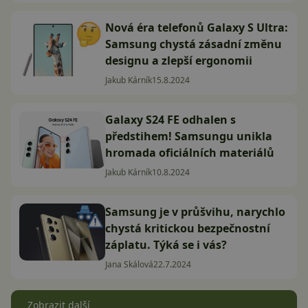
Nová éra telefonů Galaxy S Ultra:
Samsung chystá zásadní změnu
designu a zlepší ergonomii
Jakub Kárník
15.8.2024
Galaxy S24 FE odhalen s
předstihem! Samsungu unikla
hromada oficiálních materiálů
Jakub Kárník
10.8.2024
Samsung je v průšvihu, narychlo
chystá kritickou bezpečnostní
záplatu. Týká se i vás?
Jana Skálová
22.7.2024
Zobrazit další