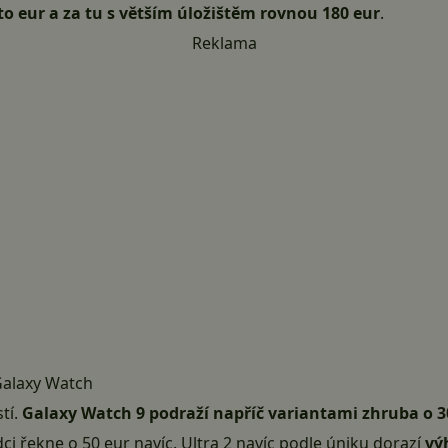
 sto eur a za tu s větším úložištěm rovnou 180 eur
.
Reklama
 Galaxy Watch
tí.
Galaxy Watch 9 podraží napříč variantami zhruba o 3
ci řekne o 50 eur navíc. Ultra 2 navíc podle úniku dorazí
vý