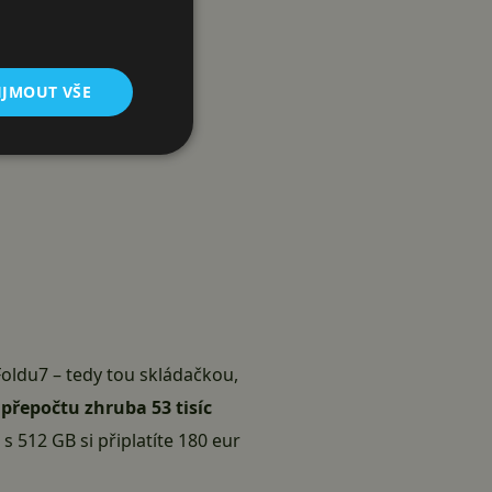
IJMOUT VŠE
oldu7 – tedy tou skládačkou,
v přepočtu zhruba 53 tisíc
 s 512 GB si připlatíte 180 eur