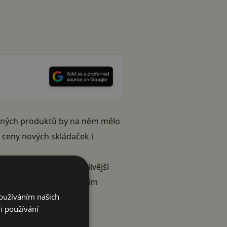
aných produktů by na něm mělo
é ceny nových skládaček i
 patří mezi nejspolehlivější
om porostou verze s větším
Používáním našich
ých hodinek.
i používání