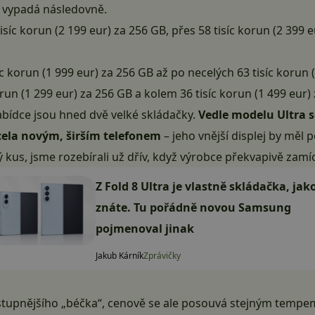
k vypadá následovně.
isíc korun (2 199 eur) za 256 GB, přes 58 tisíc korun (2 399 e
c korun (1 999 eur) za 256 GB až po necelých 63 tisíc korun (
orun (1 299 eur) za 256 GB a kolem 36 tisíc korun (1 499 eur)
abídce jsou hned dvě velké skládačky.
Vedle modelu Ultra se
zcela novým, širším telefonem
– jeho vnější displej by měl 
 kus, jsme rozebírali už dřív, když výrobce překvapivě zamíc
Z Fold 8 Ultra je vlastně skládačka, jak
znáte. Tu pořádně novou Samsung
pojmenoval jinak
Jakub Kárník
Zprávičky
 dostupnějšího „béčka“, cenově se ale posouvá stejným tempe