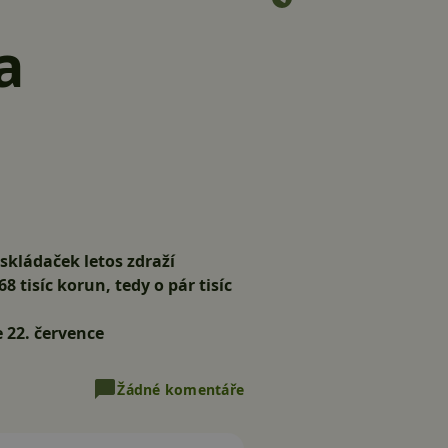
za
skládaček letos zdraží
 tisíc korun, tedy o pár tisíc
 22. července
Žádné komentáře