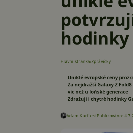
uniklé e
potvrzují
hodinky
Hlavní stránka
Zprávičky
Uniklé evropské ceny prozra
Za nejdražší Galaxy Z Fold8 
víc než u loňské generace
Zdražují i chytré hodinky G
Adam Kurfürst
Publikováno:
4.7.