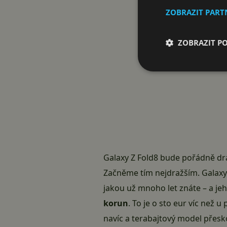
ZOBRAZIT PAR
ZOBRAZIT P
Galaxy Z Fold8 bude pořádně dra
Začněme tím nejdražším. Galaxy
jakou už mnoho let znáte – a je
korun
. To je o sto eur víc než u
navíc a terabajtový model přesk