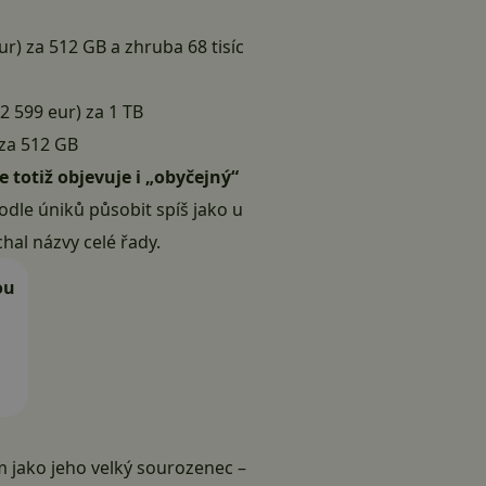
ur) za 512 GB a zhruba 68 tisíc
2 599 eur) za 1 TB
 za 512 GB
 totiž objevuje i „obyčejný“
podle úniků působit spíš jako u
hal názvy celé řady.
ou
m jako jeho velký sourozenec –