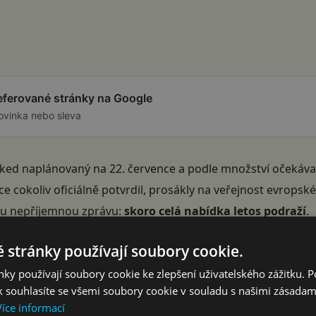
referované stránky na Google
ovinka nebo sleva
ked naplánovaný na 22. července a podle množství očekáv
bce cokoliv oficiálně potvrdil, prosákly na veřejnost evropsk
nu nepříjemnou zprávu:
skoro celá nabídka letos podraží
.
nil
německý server WinFuture, jehož redaktor Roland Quandt
 stránky používají soubory cookie.
formací se zdražení nevyhne prakticky ničemu a nejvíc přit
ky používají soubory cookie ke zlepšení uživatelského zážitku. 
kých skládaček, u béčkového Flipu i u obou modelů chytr
 souhlasíte se všemi soubory cookie v souladu s našimi zásadam
Reklama
Více informací