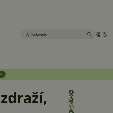
mí
zdraží,