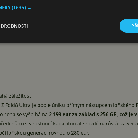
TNERY
(1635) →
ODROBNOSTI
PŘ
há záležitost
 Z Fold8 Ultra je podle úniku přímým nástupcem loňského F
ho cena se vyšplhá na
2 199 eur za základ s 256 GB, což je 
 předchůdce. S rostoucí kapacitou ale rozdíl narůstá: za verzi
očí loňskou generaci rovnou o 280 eur.