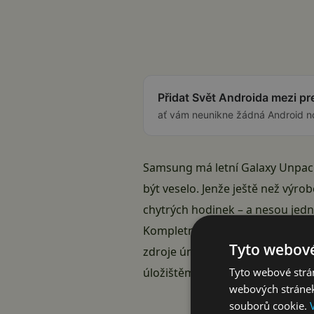
Přidat Svět Androida mezi p
ať vám neunikne žádná Android n
Samsung má letní Galaxy Unpac
být veselo. Jenže ještě než výro
chytrých hodinek – a nesou jed
Kompletní evropský ceník
zveřej
Tyto webové
zdroje úniků cen. Podle jeho in
Tyto webové strán
úložištěm.
Připlatíme si u vel
webových stránek
souborů cookie.