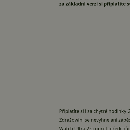
za základní verzi si připlatíte
Připlatíte si i za chytré hodinky
Zdražování se nevyhne ani zápěs
Watch Ultra 2 si oproti předchůd