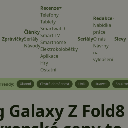
Recenze
Telefony
Redakce
Tablety
Nabídka
Smartwatch
Články
práce
Smart TV
Zprávičky
Seriály
Seriály
O nás
Slevy
Smarthome
Návody
Návrhy
Elektrokoloběžky
na
Aplikace
vylepšení
Hry
Ostatní
Trendy:
Xiaomi
Chytrá domácnost
Únik
Huawei
Soukro
Galaxy Z Fold8 