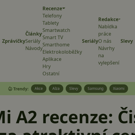
Recenze
Telefony
Redakce
Tablety
Nabídka
Smartwatch
Články
práce
Smart TV
Zprávičky
Seriály
Seriály
O nás
Slevy
Smarthome
Návody
Návrhy
Elektrokoloběžky
na
Aplikace
vylepšení
Hry
Ostatní
Trendy:
Akce
Alza
Slevy
Samsung
Xiaomi
i A2 recenze: Či