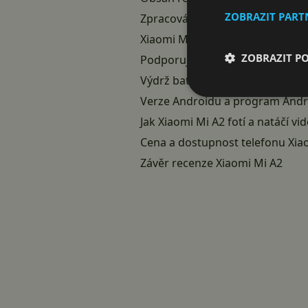
ZOBRAZIT PAR
Zpracování a vzhled telefonu Xi
Xiaomi Mi A2 výkon a paměť tel
ZOBRAZIT P
Podporuje Xiaomi Mi A2 Dual Sim
Výdrž baterie a rychlé nabíjení 
Verze Androidu a program And
Jak Xiaomi Mi A2 fotí a natáčí vi
Cena a dostupnost telefonu Xia
Závěr recenze Xiaomi Mi A2