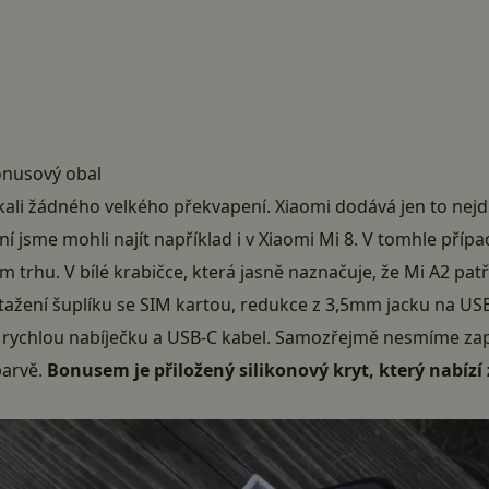
onusový obal
ali žádného velkého překvapení. Xiaomi dodává jen to nejdůl
ní jsme mohli najít například i v
Xiaomi Mi 8
. V tomhle přípa
em trhu. V bílé krabičce, která jasně naznačuje, že Mi A2 p
žení šuplíku se SIM kartou, redukce z 3,5mm jacku na USB-
, rychlou nabíječku a USB-C kabel. Samozřejmě nesmíme z
barvě.
Bonusem je přiložený silikonový kryt, který nabíz