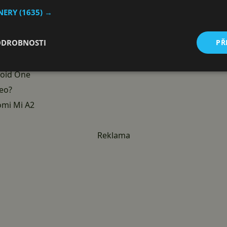
TNERY
(1635) →
aomi Mi A2
efonu
ODROBNOSTI
PŘ
, a co české LTE?
Xiaomi MiA2
roid One
deo?
omi Mi A2
Reklama