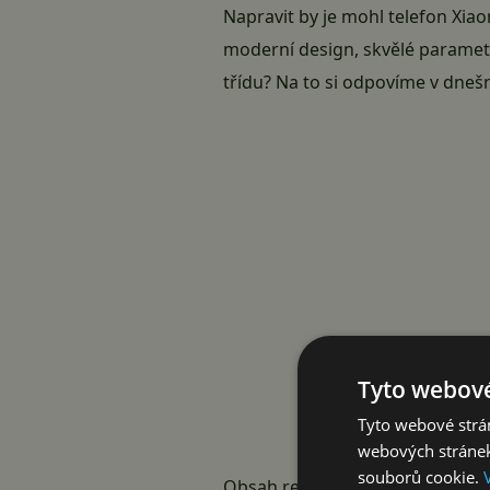
Napravit by je mohl telefon Xia
moderní design, skvělé parametr
třídu? Na to si odpovíme v dnešn
Tyto webové
Tyto webové strán
webových stránek
souborů cookie.
Obsah recenze Xiaomi Mi A2