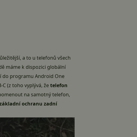
ežitější, a to u telefonů všech
dě máme k dispozici globální
atří do programu Android One
C (z toho vyplývá, že
telefon
apomenout na samotný telefon,
í základní ochranu zadní