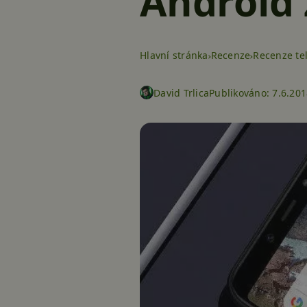
Android 
Hlavní stránka
Recenze
Recenze te
David Trlica
Publikováno:
7.6.201