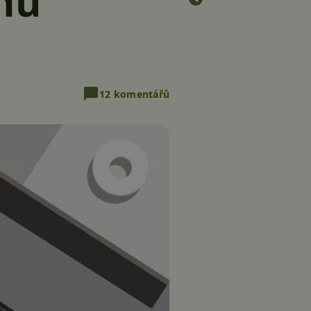
enu
12 komentářů