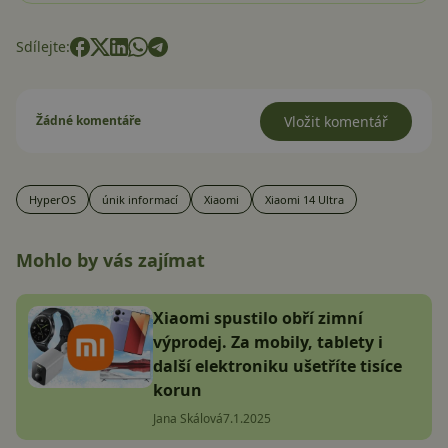
Sdílejte:
Žádné komentáře
Vložit komentář
HyperOS
únik informací
Xiaomi
Xiaomi 14 Ultra
Mohlo by vás zajímat
Xiaomi spustilo obří zimní
výprodej. Za mobily, tablety i
další elektroniku ušetříte tisíce
korun
Jana Skálová
7.1.2025