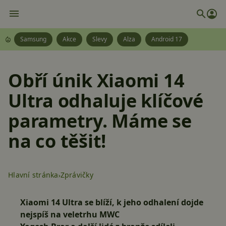
Samsung
Akce
Slevy
Alza
Android 17
Obří únik Xiaomi 14
Ultra odhaluje klíčové
parametry. Máme se
na co těšit!
Hlavní stránka
Zprávičky
Xiaomi 14 Ultra se blíží, k jeho odhalení dojde
nejspíš na veletrhu MWC