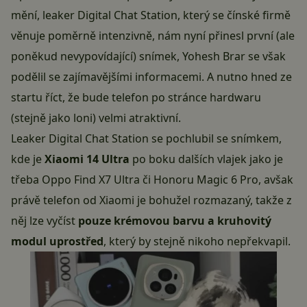
mění, leaker Digital Chat Station, který se čínské firmě
věnuje poměrně intenzivně, nám nyní přinesl první (ale
poněkud nevypovídající) snímek, Yohesh Brar se však
podělil se zajímavějšími informacemi. A nutno hned ze
startu říct, že bude telefon po stránce hardwaru
(stejně jako loni) velmi atraktivní.
Leaker Digital Chat Station se pochlubil se snímkem,
kde je
Xiaomi 14 Ultra
po boku dalších vlajek jako je
třeba Oppo Find X7 Ultra či Honoru Magic 6 Pro, avšak
právě telefon od Xiaomi je bohužel rozmazaný, takže z
něj lze vyčíst
pouze krémovou barvu a kruhovitý
modul uprostřed
, který by stejně nikoho nepřekvapil.