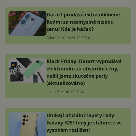
Datart prodává extra oblíbené
Redmi za nesmyslně nízkou
cenu! Kde je háček?
Adam Kurfürst
28.12.2024
Black Friday: Datart vyprodává
elektroniku za absurdní ceny,
našli jsme skutečné perly
(aktualizováno)
Jakub Kárník
6.11.2024
Unikají oficiální tapety řady
Galaxy S25! Tady je stáhnete ve
vysokém rozlišení