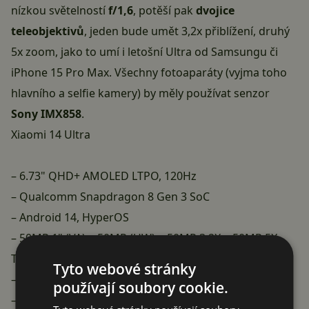
nízkou světelností
f/1,6
, potěší pak
dvojice
teleobjektivů
, jeden bude umět 3,2x přiblížení, druhý
5x zoom, jako to umí i
letošní Ultra od Samsungu
či
iPhone 15 Pro Max
. Všechny fotoaparáty (vyjma toho
hlavního a selfie kamery) by měly používat senzor
Sony IMX858
.
Xiaomi 14 Ultra
– 6.73" QHD+ AMOLED LTPO, 120Hz
– Qualcomm Snapdragon 8 Gen 3 SoC
– Android 14, HyperOS
– 50MP 1" (VA) + 50MP (UW) + 50MP 3.2X + 50MP 5X
Tele
Tyto webové stránky
– 32MP selfie
používají soubory cookie.
– 5,300mAh (approx) battery