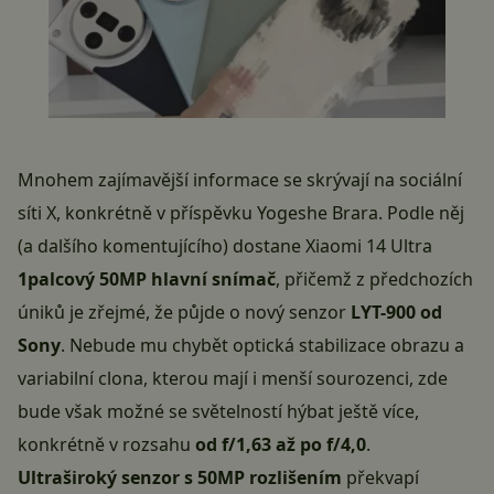
Mnohem zajímavější informace se skrývají na sociální
síti X, konkrétně v příspěvku Yogeshe Brara. Podle něj
(a dalšího komentujícího) dostane Xiaomi 14 Ultra
1palcový 50MP hlavní snímač
, přičemž z předchozích
úniků je zřejmé, že půjde o nový senzor
LYT-900 od
Sony
. Nebude mu chybět optická stabilizace obrazu a
variabilní clona, kterou mají i menší sourozenci, zde
bude však možné se světelností hýbat ještě více,
konkrétně v rozsahu
od f/1,63 až po f/4,0
.
Ultraširoký senzor s 50MP rozlišením
překvapí