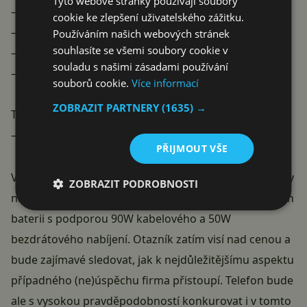
Tyto webové stránky používají soubory
– 90W wired charging
cookie ke zlepšení uživatelského zážitku.
– Leica optics
Používáním našich webových stránek
souhlasíte se všemi soubory cookie v
– IP68 rating
souladu s našimi zásadami používání
– inhouse chips
souborů cookie.
Více informací
ZOBRAZIT PARTNERY
(1635) →
Thoughts?
— Yogesh Brar (@heyitsyogesh)
February 9, 2024
PŘIJMOUT VŠE
Výkon jistě obstará
Snapdragon 8 Gen 3
, již z krabičky
ZOBRAZIT PODROBNOSTI
na telefonu poběží
HyperOS
. Výdrž připadne 5300mAh
baterii s podporou 90W kabelového a 50W
bezdrátového nabíjení. Otazník zatím visí nad cenou a
bude zajímavé sledovat, jak k nejdůležitějšímu aspektu
případného (ne)úspěchu firma přistoupí. Telefon bude
ale s vysokou pravděpodobností konkurovat i v tomto