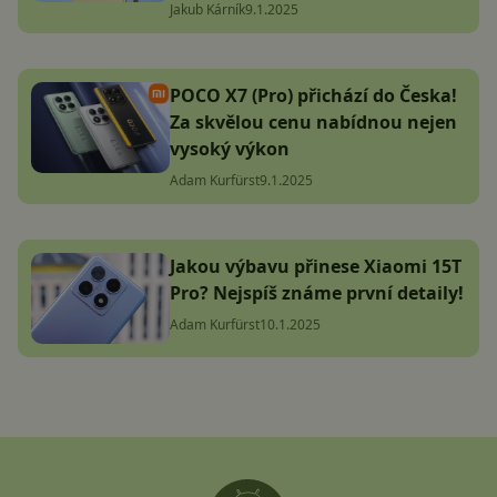
Jakub Kárník
9.1.2025
POCO X7 (Pro) přichází do Česka!
Za skvělou cenu nabídnou nejen
vysoký výkon
Adam Kurfürst
9.1.2025
Jakou výbavu přinese Xiaomi 15T
Pro? Nejspíš známe první detaily!
Adam Kurfürst
10.1.2025