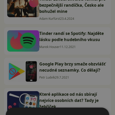
bezpečnější randíčka, Česko ale
bohužel mine
Adam Kurfürst
23.4.2024
Tinder randí se Spotify: Najděte
lásku podle hudebního vkusu
Marek Houser
11.12.2021
Google Play brzy smaže obzvlášť
necudné seznamky. Co dělají?
Petr Ludvík
29.7.2021
Které aplikace od nás sbírají
nejvíce osobních dat? Tady je
žebříček
Marek Houser
1.11.2020