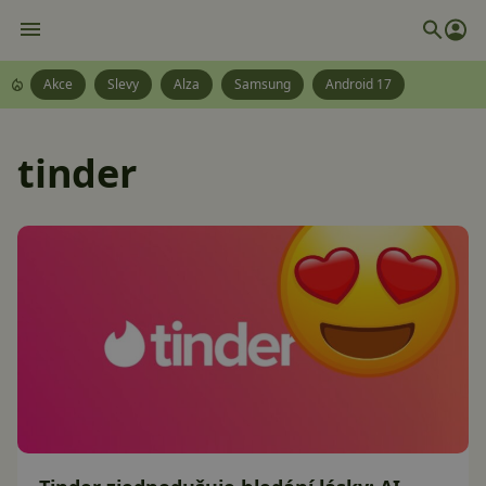
Akce
Slevy
Alza
Samsung
Android 17
tinder