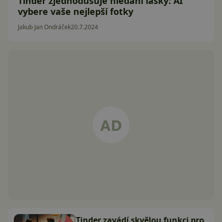
Tinder zjednodušuje hledání lásky: AI
vybere vaše nejlepší fotky
Jakub Jan Ondráček
20.7.2024
Tinder zavádí skvělou funkci pro