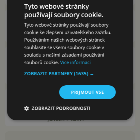
Tyto webové stránky
používají soubory cookie.
Tinder spustí videochat ve své
aplikaci
Tyto webové stránky používají soubory
cookie ke zlepšení uživatelského zážitku.
Filip Zatloukal
7.5.2020
Používáním našich webových stránek
souhlasíte se všemi soubory cookie v
Facebook Dating přichází.
souladu s našimi zásadami používání
Pomůže lidem najít vysněného
souborů cookie.
Více informací
partnera?
ZOBRAZIT PARTNERY
(1635) →
Jakub Kárník
6.9.2019
PŘIJMOUT VŠE
Seznamka Tinder bojuje s
žalobami: Uživatelé už ji
ZOBRAZIT PODROBNOSTI
nemůžou žalovat
Jan Nedbal
21.5.2018