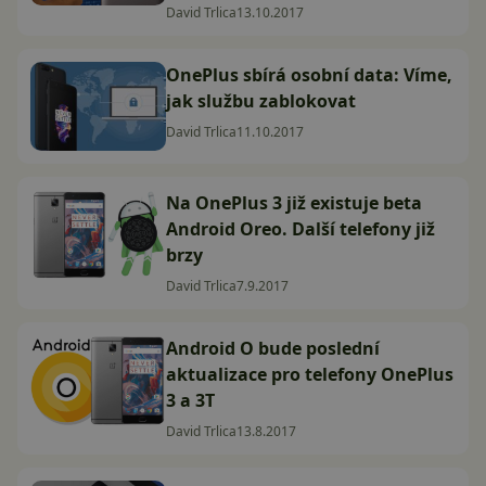
David Trlica
13.10.2017
OnePlus sbírá osobní data: Víme,
jak službu zablokovat
David Trlica
11.10.2017
Na OnePlus 3 již existuje beta
Android Oreo. Další telefony již
brzy
David Trlica
7.9.2017
Android O bude poslední
aktualizace pro telefony OnePlus
3 a 3T
David Trlica
13.8.2017