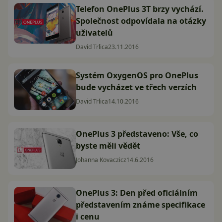
Telefon OnePlus 3T brzy vychází.
Společnost odpovídala na otázky
uživatelů
David Trlica
23.11.2016
Systém OxygenOS pro OnePlus
bude vycházet ve třech verzích
David Trlica
14.10.2016
OnePlus 3 představeno: Vše, co
byste měli vědět
Johanna Kovaczicz
14.6.2016
OnePlus 3: Den před oficiálním
představením známe specifikace
i cenu