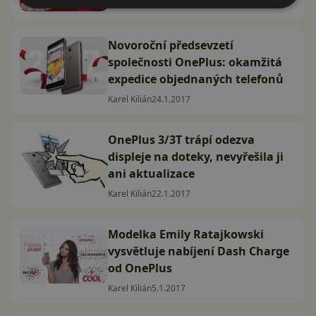
Novoroční předsevzetí
společnosti OnePlus: okamžitá
expedice objednaných telefonů
Karel Kilián
24.1.2017
OnePlus 3/3T trápí odezva
displeje na doteky, nevyřešila ji
ani aktualizace
Karel Kilián
22.1.2017
Modelka Emily Ratajkowski
vysvětluje nabíjení Dash Charge
od OnePlus
Karel Kilián
5.1.2017