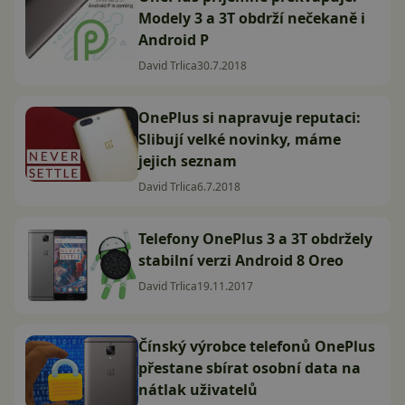
Modely 3 a 3T obdrží nečekaně i
Android P
David Trlica
30.7.2018
OnePlus si napravuje reputaci:
Slibují velké novinky, máme
jejich seznam
David Trlica
6.7.2018
Telefony OnePlus 3 a 3T obdržely
stabilní verzi Android 8 Oreo
David Trlica
19.11.2017
Čínský výrobce telefonů OnePlus
přestane sbírat osobní data na
nátlak uživatelů