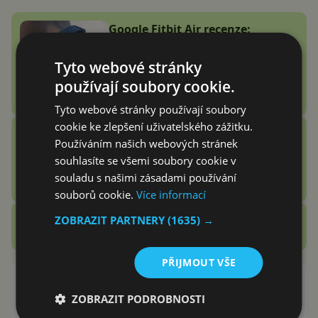
Google Fitbit Air recenze:
Náramek bez displeje je přesně
to zařízení, které jsem
Tyto webové stránky
potřeboval
používají soubory cookie.
Adam Kurfürst
Tyto webové stránky používají soubory
cookie ke zlepšení uživatelského zážitku.
Vention Echo Lite E11 Pro
Používáním našich webových stránek
recenze: jsou sluchátka za 3
souhlasíte se všemi soubory cookie v
stovky zlatý grál nebo podfuk?
souladu s našimi zásadami používání
Vašek Švec
souborů cookie.
Více informací
Zobrazit další
ZOBRAZIT PARTNERY
(1635) →
Recenze
PŘIJMOUT VŠE
OxygenOS 4.1 začíná vycházet
pro OnePlus 3 a 3T
ZOBRAZIT PODROBNOSTI
Daniel Macho
17.3.2017