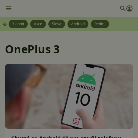
Xiaomi
Akce
Sleva
Android
Redmi
OnePlus 3