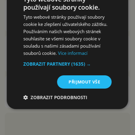
používají soubory cookie.
Prodej audioknih přes Google
Play se blíží. Začne se slevami
Tyto webové stránky používají soubory
David Trlica
22.1.2018
cookie ke zlepšení uživatelského zážitku.
Používáním našich webových stránek
souhlasíte se všemi soubory cookie v
Obchod Google Play vylepší
souladu s našimi zásadami používání
prodej audioknih a přinese
souborů cookie.
Více informací
několik novinek
ZOBRAZIT PARTNERY
(1635) →
David Trlica
3.11.2017
PŘIJMOUT VŠE
Smart AudioBook Player skvělý
přehrávač nejen pro audioknihy
ZOBRAZIT PODROBNOSTI
Michal Rada
27.7.2016