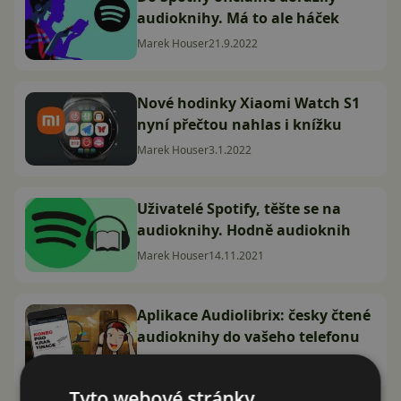
audioknihy. Má to ale háček
Marek Houser
21.9.2022
Nové hodinky Xiaomi Watch S1
nyní přečtou nahlas i knížku
Marek Houser
3.1.2022
Uživatelé Spotify, těšte se na
audioknihy. Hodně audioknih
Marek Houser
14.11.2021
Aplikace Audiolibrix: česky čtené
audioknihy do vašeho telefonu
Karel Kilián
30.9.2019
Tyto webové stránky