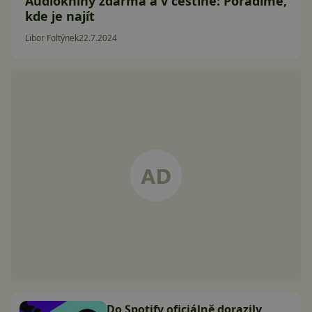
Audioknihy zdarma a v češtině: Poradíme,
kde je najít
Libor Foltýnek
22.7.2024
Do Spotify oficiálně dorazily