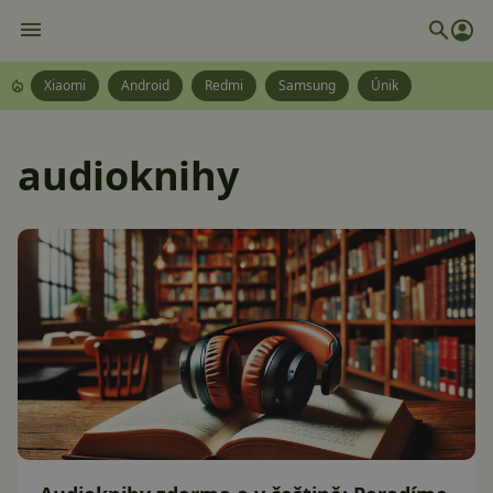
Xiaomi
Android
Redmi
Samsung
Únik
audioknihy