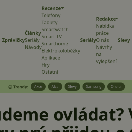
Recenze
Telefony
Redakce
Tablety
Nabídka
Smartwatch
Články
práce
Smart TV
Zprávičky
Seriály
Seriály
O nás
Slevy
Smarthome
Návody
Návrhy
Elektrokoloběžky
na
Aplikace
vylepšení
Hry
Ostatní
Trendy:
Akce
Alza
Slevy
Samsung
One ui
udeme ovládat? 