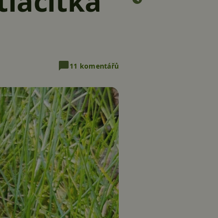
tlačítka
11 komentářů