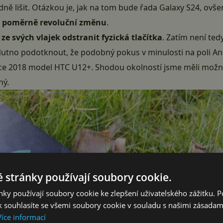
dně lišit. Otázkou je, jak na tom bude řada Galaxy S24, ovš
st poměrně revoluční změnu
.
ze svých vlajek odstranit fyzická tlačítka
. Zatím není ted
Nutno podotknout, že podobný pokus v minulosti na poli An
oce 2018 model HTC U12+. Shodou okolností jsme měli mož
ný.
 stránky používají soubory cookie.
ky používají soubory cookie ke zlepšení uživatelského zážitku. 
 souhlasíte se všemi soubory cookie v souladu s našimi zásadam
Více informací