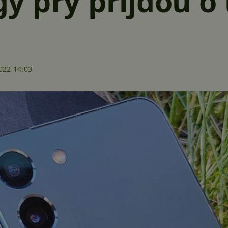
 prý přijdou o 
022 14:03