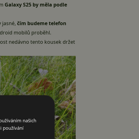
em
Galaxy S25 by měla podle
y jasné,
čím budeme telefon
droid mobilů proběhl.
nost nedávno tento kousek držet
Používáním našich
i používání