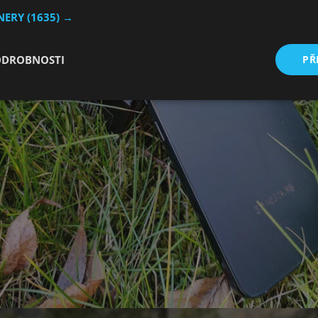
TNERY
(1635) →
ODROBNOSTI
PŘ