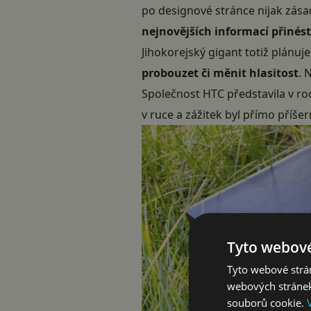
po designové stránce nijak zása
nejnovějších informací přiné
Jihokorejský gigant totiž plánuje
probouzet či měnit hlasitost
. 
Společnost HTC představila v r
v ruce a zážitek byl přímo příšer
Tyto webové
Tyto webové strán
webových stránek
souborů cookie.