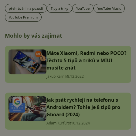
přehrávání na pozadí
Tipy a triky
YouTube
YouTube Music
YouTube Premium
Mohlo by vás zajímat
Máte Xiaomi, Redmi nebo POCO?
Těchto 5 tipů a triků v MIUI
musíte znát
Jakub Kárník
8.12.2022
Jak psát rychleji na telefonu s
Androidem? Tohle je 8 tipů pro
Gboard (2024)
Adam Kurfürst
10.12.2024