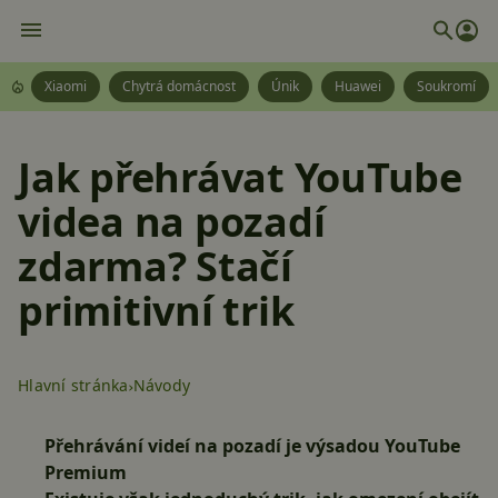
Xiaomi
Chytrá domácnost
Únik
Huawei
Soukromí
Jak přehrávat YouTube
videa na pozadí
zdarma? Stačí
primitivní trik
Hlavní stránka
Návody
Přehrávání videí na pozadí je výsadou YouTube
Premium