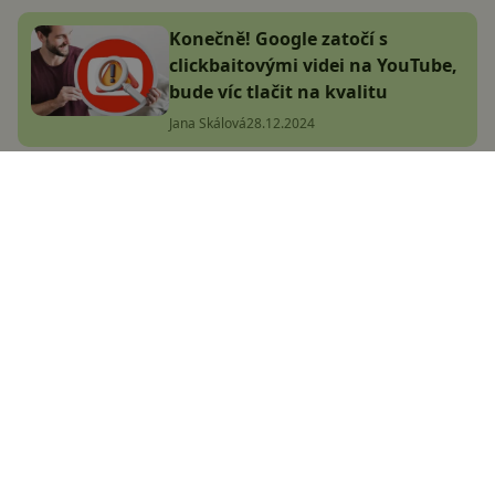
Konečně! Google zatočí s
clickbaitovými videi na YouTube,
bude víc tlačit na kvalitu
Jana Skálová
28.12.2024
Ovládněte své poznámky: Jak
využít Google Keep na maximum
v roce 2024?
Adam Kurfürst
30.11.2024
Jak přehrávat nejen YouTube na
pozadí legálně a zdarma? Tenhle
fígl musí znát každý!
Libor Foltýnek
29.11.2024