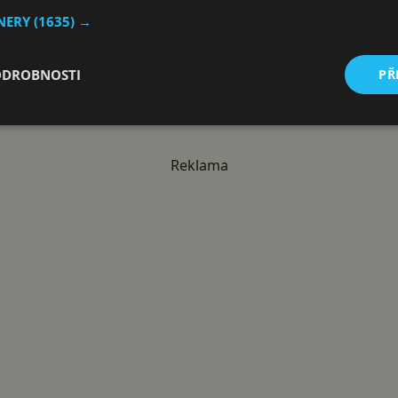
ží i rychlostí
TNERY
(1635) →
střetne s realitou
e ani neoslní
ODROBNOSTI
PŘ
bohorovnost vůči čínskému trhu
i
Reklama