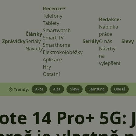
Recenze
Telefony
Redakce
Tablety
Nabídka
Smartwatch
Články
práce
Smart TV
Zprávičky
Seriály
Seriály
O nás
Slevy
Smarthome
Návody
Návrhy
Elektrokoloběžky
na
Aplikace
vylepšení
Hry
Ostatní
Trendy:
Akce
Alza
Slevy
Samsung
One ui
te 14 Pro+ 5G: 