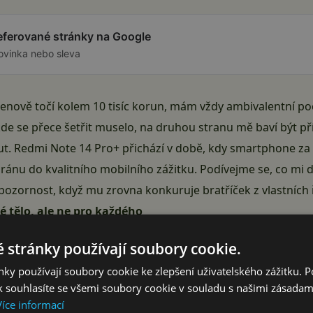
referované stránky na Google
ovinka nebo sleva
 cenově točí kolem 10 tisíc korun, mám vždy ambivalentní poc
de se přece šetřit muselo, na druhou stranu mě baví být p
ut. Redmi Note 14 Pro+ přichází v době, kdy smartphone z
ánu do kvalitního mobilního zážitku. Podívejme se, co mi 
za pozornost, když mu zrovna konkuruje bratříček z vlastních 
é tělo, ale ne pro každého
euškodí
 stránky používají soubory cookie.
 umí lépe
ky používají soubory cookie ke zlepšení uživatelského zážitku. 
teligence: Zastaralý, přesto schopný
 souhlasíte se všemi soubory cookie v souladu s našimi zásadam
ové lodě
Více informací