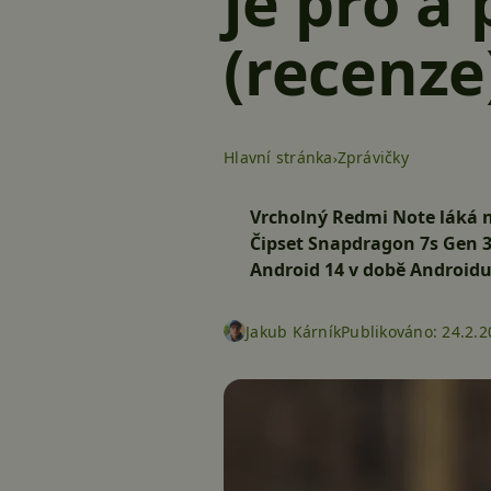
je pro a 
(recenze
Hlavní stránka
Zprávičky
Vrcholný Redmi Note láká n
Čipset Snapdragon 7s Gen 3
Android 14 v době Androidu
Jakub Kárník
Publikováno:
24.2.2