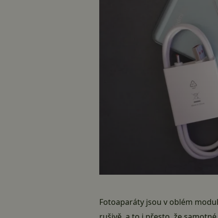
Fotoaparáty jsou v oblém modulu
rušivě, a to i přesto, že samotn