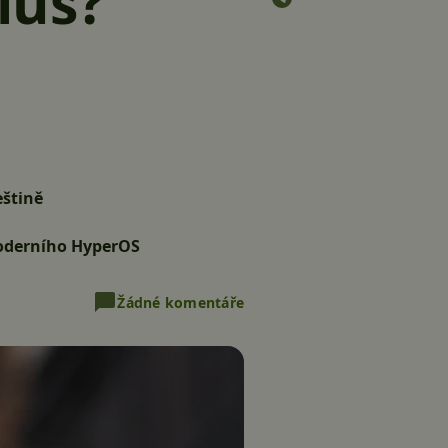
lus?
eštině
moderního HyperOS
Žádné komentáře