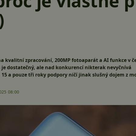
proč je vlastně p
)
a kvalitní zpracování, 200MP fotoaparát a AI funkce v č
 je dostatečný, ale nad konkurencí nikterak nevyčnívá
 15 a pouze tři roky podpory ničí jinak slušný dojem z 
025 08:00