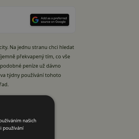
ity. Na jednu stranu chci hledat
říjemně překvapený tím, co vše
a podobné peníze už dávno
dva týdny používání tohoto
řad.
Používáním našich
i používání