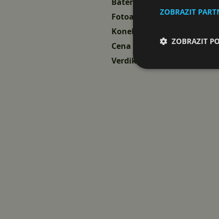
Baterie, která překvapí výdr
ZOBRAZIT PAR
Fotoaparáty: když se papír 
Konektivita: Nic nechybí, al
ZOBRAZIT P
Cena a dostupnost: Menši 
Verdikt: Xiaomi proti Xiaom