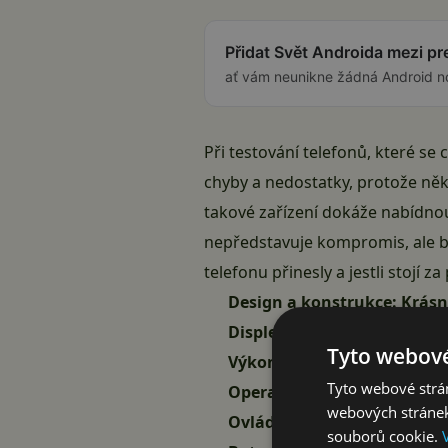
Přidat Svět Androida mezi p
ať vám neunikne žádná Android n
Při testování telefonů, které se
chyby a nedostatky, protože něk
takové zařízení dokáže nabídno
nepředstavuje kompromis, ale br
telefonu přinesly a jestli stojí 
Design a konstrukce: Krásn
Displej: Sluneční svit mu n
Tyto webové
Výkon: Dobrý, ale bratříček
Tyto webové strán
Operační systém a umělá in
webových stránek
Ovládácí prvky hodné vlajk
souborů cookie.