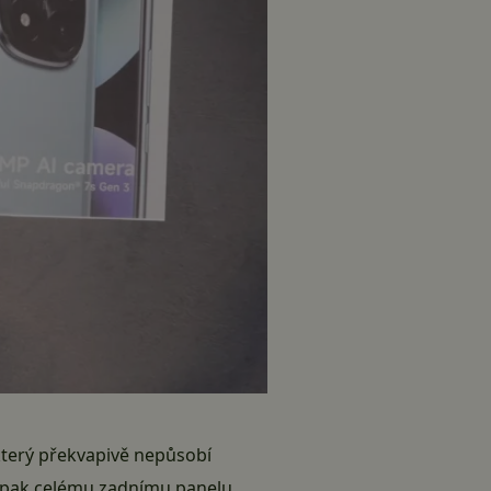
který překvapivě nepůsobí
pak celému zadnímu panelu