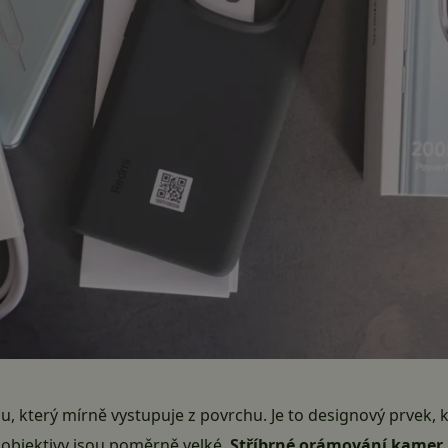
, který mírně vystupuje z povrchu. Je to designový prvek, 
é objektivy jsou poměrně velké.
Stříbrné orámování kamer