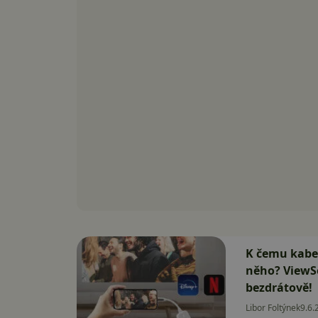
K čemu kabel,
něho? ViewS
bezdrátově!
Libor Foltýnek
9.6.