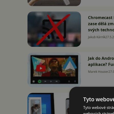
Chromecast b
zase dělá zm
svých techno
Jakub Kárník
27.5.
Jak do Andro
aplikace? Fu
Marek Houser
27.
Tyto webové
Microsoft um
telefonu ro
Tyto webové strán
David Trlica
13.3.2
webových stránek