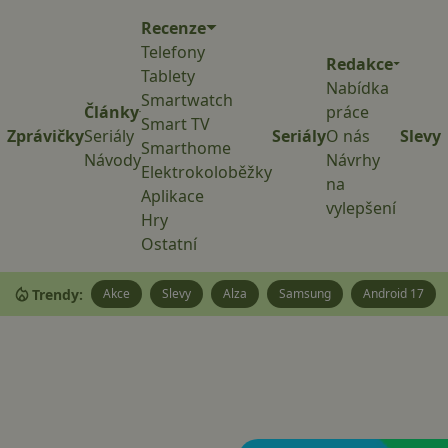
Recenze
Telefony
Redakce
Tablety
Nabídka
Smartwatch
Články
práce
Smart TV
Zprávičky
Seriály
Seriály
O nás
Slevy
Smarthome
Návody
Návrhy
Elektrokoloběžky
na
Aplikace
vylepšení
Hry
Ostatní
Trendy:
Akce
Slevy
Alza
Samsung
Android 17