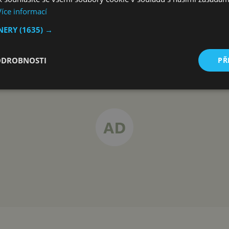
Více informací
TNERY
(1635) →
ODROBNOSTI
PŘ