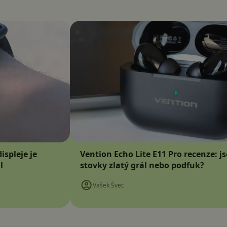
ispleje je
Vention Echo Lite E11 Pro recenze: j
l
stovky zlatý grál nebo podfuk?
Vašek Švec