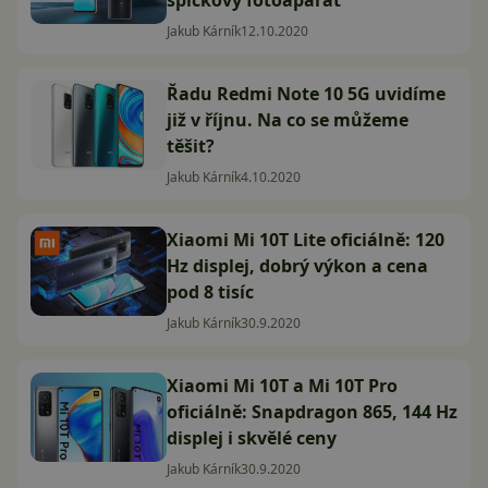
Jakub Kárník
12.10.2020
Řadu Redmi Note 10 5G uvidíme
již v říjnu. Na co se můžeme
těšit?
Jakub Kárník
4.10.2020
Xiaomi Mi 10T Lite oficiálně: 120
Hz displej, dobrý výkon a cena
pod 8 tisíc
Jakub Kárník
30.9.2020
Xiaomi Mi 10T a Mi 10T Pro
oficiálně: Snapdragon 865, 144 Hz
displej i skvělé ceny
Jakub Kárník
30.9.2020