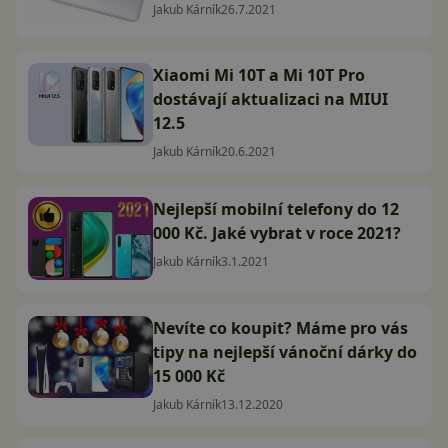
Jakub Kárník
26.7.2021
Xiaomi Mi 10T a Mi 10T Pro
dostávají aktualizaci na MIUI
12.5
Jakub Kárník
20.6.2021
Nejlepší mobilní telefony do 12
000 Kč. Jaké vybrat v roce 2021?
Jakub Kárník
3.1.2021
Nevíte co koupit? Máme pro vás
tipy na nejlepší vánoční dárky do
15 000 Kč
Jakub Kárník
13.12.2020