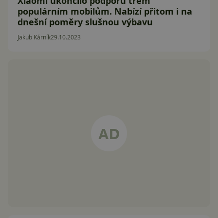
Xiaomi ukončilo podporu třem
populárním mobilům. Nabízí přitom i na
dnešní poměry slušnou výbavu
Jakub Kárník
29.10.2023