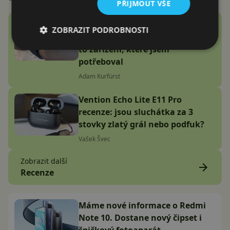
PŘIJMOUT VŠE
Google Fitbit Air recenze:
ZOBRAZIT PODROBNOSTI
Náramek bez displeje je přesně
to zařízení, které jsem
potřeboval
Adam Kurfürst
Vention Echo Lite E11 Pro
recenze: jsou sluchátka za 3
stovky zlatý grál nebo podfuk?
Vašek Švec
Zobrazit další
Recenze
Máme nové informace o Redmi
Note 10. Dostane nový čipset i
špičkový fotoaparát