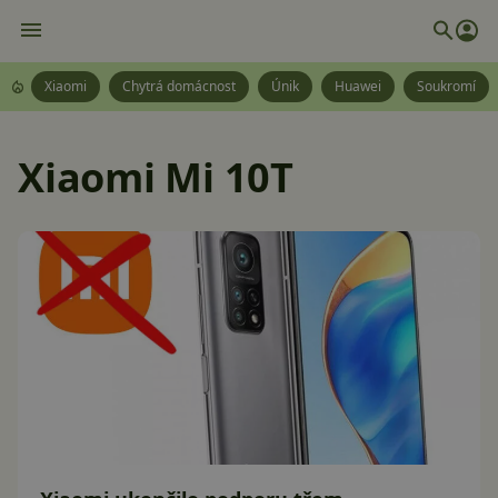
Xiaomi
Chytrá domácnost
Únik
Huawei
Soukromí
Xiaomi Mi 10T