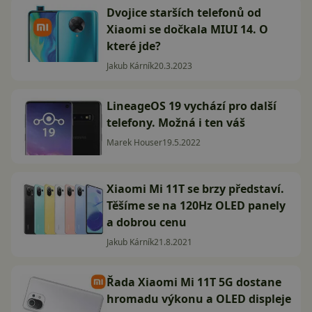
Dvojice starších telefonů od
Xiaomi se dočkala MIUI 14. O
které jde?
Jakub Kárník
20.3.2023
LineageOS 19 vychází pro další
telefony. Možná i ten váš
Marek Houser
19.5.2022
Xiaomi Mi 11T se brzy představí.
Těšíme se na 120Hz OLED panely
a dobrou cenu
Jakub Kárník
21.8.2021
Řada Xiaomi Mi 11T 5G dostane
hromadu výkonu a OLED displeje