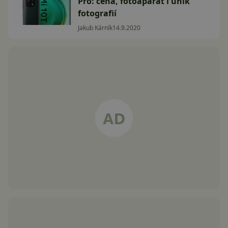
Pro: cena, fotoaparát i únik
fotografií
Jakub Kárník
14.9.2020