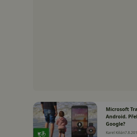
Microsoft Tr
Android. Př
Google?
Karel Kilián
7.8.20