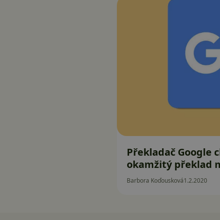
Překladač Google c
okamžitý překlad 
Barbora Koďousková
1.2.2020