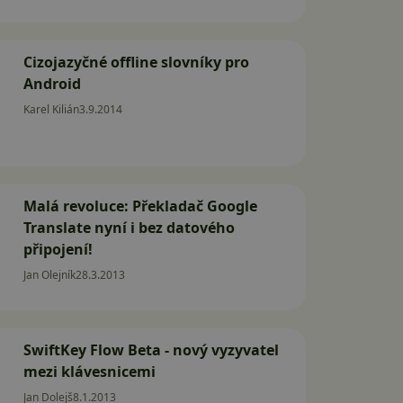
Cizojazyčné offline slovníky pro
Android
Karel Kilián
3.9.2014
Malá revoluce: Překladač Google
Translate nyní i bez datového
připojení!
Jan Olejník
28.3.2013
SwiftKey Flow Beta - nový vyzyvatel
mezi klávesnicemi
Jan Dolejš
8.1.2013