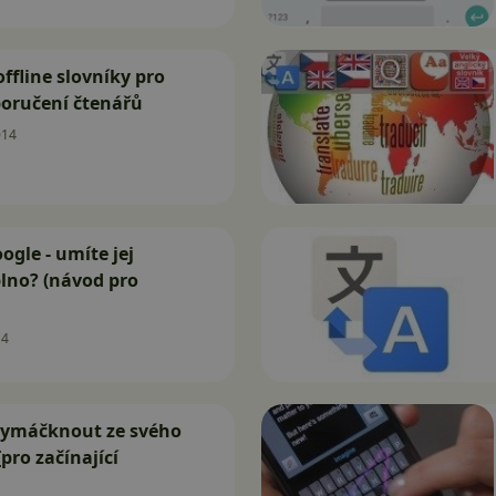
ffline slovníky pro
poručení čtenářů
014
ogle - umíte jej
lno? (návod pro
14
 vymáčknout ze svého
[pro začínající