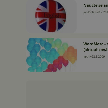
Naučte se an
Jan Dolejš
20.7.20
WordMate - s
[aktualizová
archiv
22.3.2009