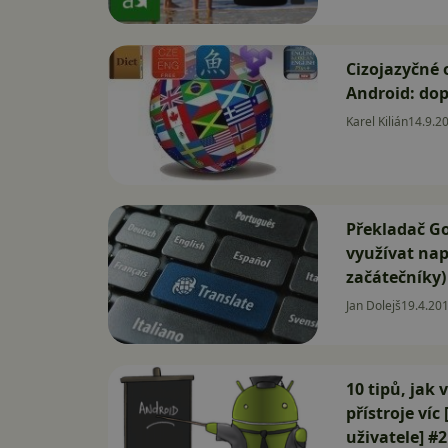
Cizojazyčné o
Android: do
Karel Kilián
14.9.2
Překladač Go
využívat nap
začátečníky)
Jan Dolejš
19.4.20
10 tipů, jak
přístroje víc 
uživatele] #2