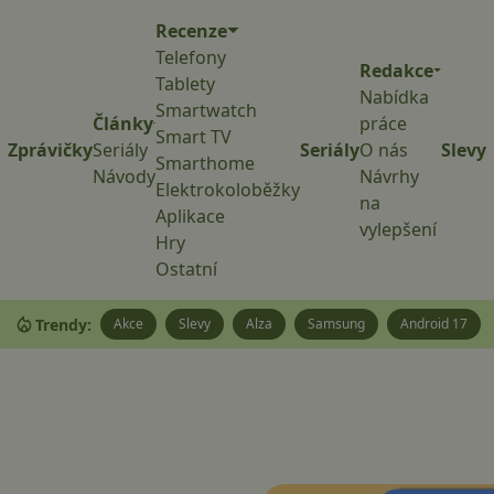
Recenze
Telefony
Redakce
Tablety
Nabídka
Smartwatch
Články
práce
Smart TV
Zprávičky
Seriály
Seriály
O nás
Slevy
Smarthome
Návody
Návrhy
Elektrokoloběžky
na
Aplikace
vylepšení
Hry
Ostatní
Trendy:
Akce
Slevy
Alza
Samsung
Android 17