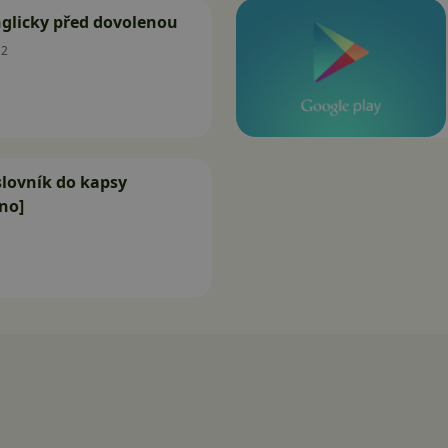
glicky před dovolenou
12
lovník do kapsy
no]