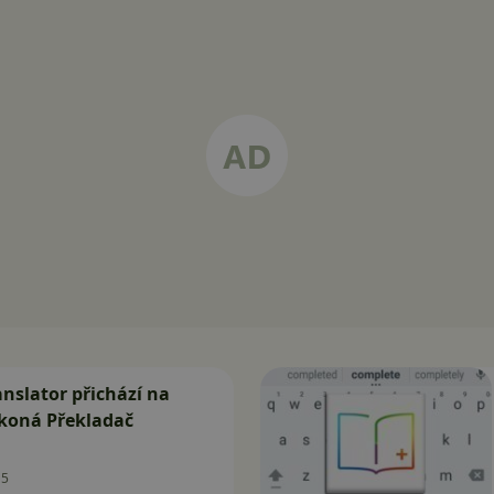
anslator přichází na
ekoná Překladač
15