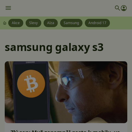
Akce
Slevy
Alza
Samsung
Android 17
samsung galaxy s3