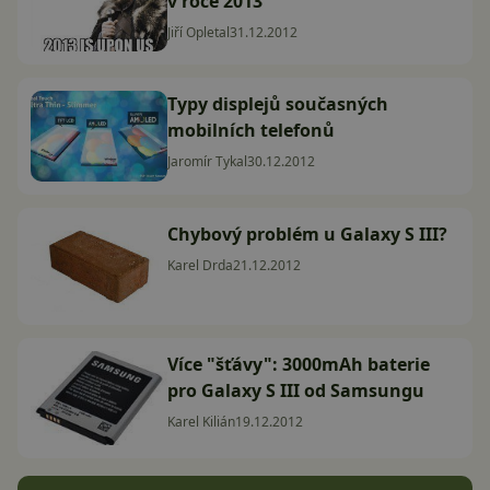
v roce 2013
Jiří Opletal
31.12.2012
Typy displejů současných
mobilních telefonů
Jaromír Tykal
30.12.2012
Chybový problém u Galaxy S III?
Karel Drda
21.12.2012
Více "šťávy": 3000mAh baterie
pro Galaxy S III od Samsungu
Karel Kilián
19.12.2012