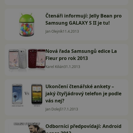
Čtenáři informují: Jelly Bean pro
Samsung GALAXY S II je tu!
Jan Olejník
11.4.2013
Nová řada Samsungů edice La
Fleur pro rok 2013
Karel Kilián
31.1.2013
Ukončení čtenářské ankety –
jaký čtyřjádrový telefon je podle
vás nej?
Jan Dolejš
17.1.2013
Odborníci předpovídají: Android