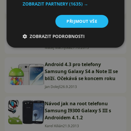
spuštěna! Co přináší?
ZOBRAZIT PARTNERY
(1635) →
Karel Kilián
4.11.2013
PŘIJMOUT VŠE
Samsung Galaxy S III porazil v
testu přesnosti displeje oba
ZOBRAZIT PODROBNOSTI
letošní iPhony
Matěj Machytka
27.10.2013
Android 4.3 pro telefony
Samsung Galaxy S4 a Note II se
blíží. Očekává se koncem roku
Jan Dolejš
26.9.2013
Návod jak na root telefonu
Samsung I9300 Galaxy S III s
Androidem 4.1.2
Karel Kilián
21.9.2013