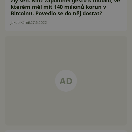
Zlý sen: Muž zapomněl gesto k mobilu, ve
kterém měl mít 140 milionů korun v
Bitcoinu. Povedlo se do něj dostat?
Jakub Kárník
27.6.2022