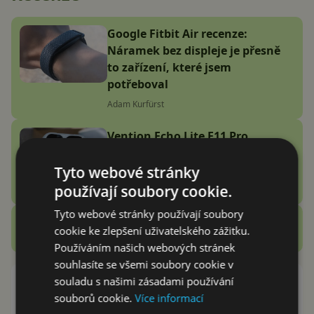
Google Fitbit Air recenze:
Náramek bez displeje je přesně
to zařízení, které jsem
potřeboval
Adam Kurfürst
Vention Echo Lite E11 Pro
recenze: jsou sluchátka za 3
stovky zlatý grál nebo podfuk?
Tyto webové stránky
používají soubory cookie.
Vašek Švec
Tyto webové stránky používají soubory
Zobrazit další
cookie ke zlepšení uživatelského zážitku.
Recenze
Používáním našich webových stránek
souhlasíte se všemi soubory cookie v
Samsung Galaxy S III: oficiální
souladu s našimi zásadami používání
aktualizace na Android 4.3
souborů cookie.
Více informací