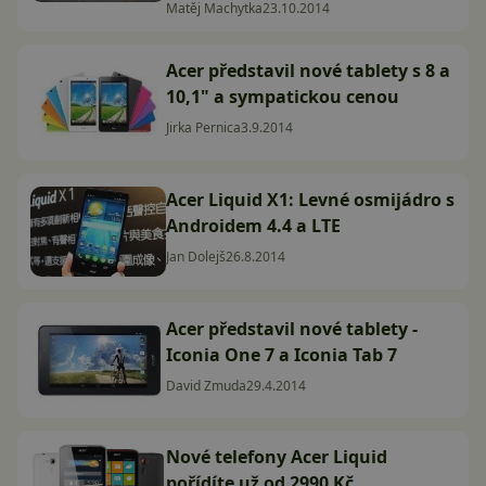
Matěj Machytka
23.10.2014
Acer představil nové tablety s 8 a
10,1" a sympatickou cenou
Jirka Pernica
3.9.2014
Acer Liquid X1: Levné osmijádro s
Androidem 4.4 a LTE
Jan Dolejš
26.8.2014
Acer představil nové tablety -
Iconia One 7 a Iconia Tab 7
David Zmuda
29.4.2014
Nové telefony Acer Liquid
pořídíte už od 2990 Kč