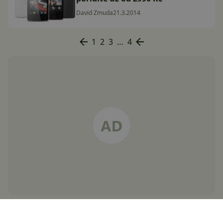
David Zmuda
21.3.2014
1
2
3
…
4