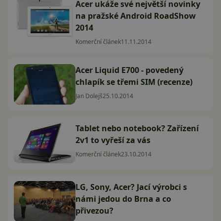
Acer ukáže své největší novinky
na pražské Android RoadShow
2014
Komerční článek
11.11.2014
Acer Liquid E700 - povedený
chlapík se třemi SIM (recenze)
Jan Dolejš
25.10.2014
Tablet nebo notebook? Zařízení
2v1 to vyřeší za vás
Komerční článek
23.10.2014
LG, Sony, Acer? Jací výrobci s
námi jedou do Brna a co
přivezou?