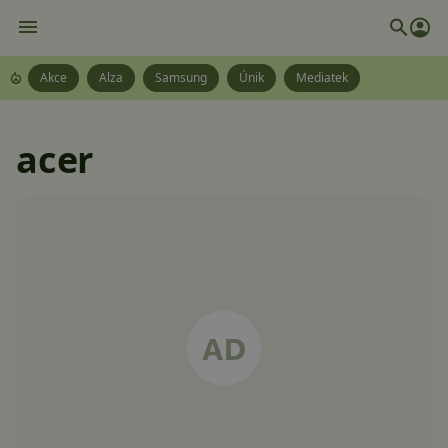
Akce
Alza
Samsung
Únik
Mediatek
acer