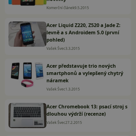
Komerční článek
9.5.2015
Acer Liquid Z220, Z520 a Jade Z:
levně a s Androidem 5.0 (první
pohled)
Vašek Švec
3.3.2015
Acer představuje trio nových
smartphonů a vylepšený chytrý
náramek
Vašek Švec
1.3.2015
Acer Chromebook 13: psací stroj s
dlouhou výdrží (recenze)
Vašek Švec
27.2.2015