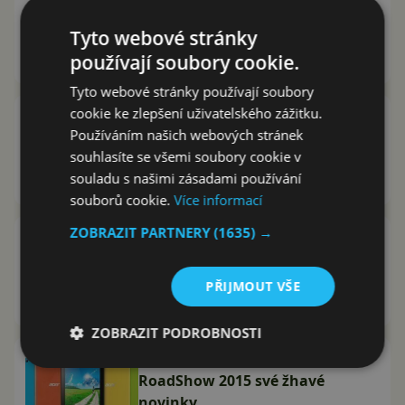
Telefon Acer Liquid Z630S: 3 GB
RAM, velká baterie a lákavá cena
Tyto webové stránky
Vašek Švec
23.2.2016
používají soubory cookie.
Tyto webové stránky používají soubory
cookie ke zlepšení uživatelského zážitku.
Vyhlášení: Soutěž o „nadupaný“
Používáním našich webových stránek
telefon: Napiš nám, proč se ti
souhlasíte se všemi soubory cookie v
líbí, a my ti jej dáme!
souladu s našimi zásadami používání
Jan Dolejš
22.6.2015
souborů cookie.
Více informací
ZOBRAZIT PARTNERY
(1635) →
Acer Predator 8: herní tablet s
nevšedním vzhledem a Atomem
X7
PŘIJMOUT VŠE
Vašek Švec
7.6.2015
ZOBRAZIT PODROBNOSTI
Acer ukáže na pražské Android
RoadShow 2015 své žhavé
novinky