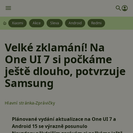
Xiaomi
Akce
Sleva
Android
Redmi
Velké zklamání! Na
One UI 7 si počkáme
ještě dlouho, potvrzuje
Samsung
Hlavní stránka
Zprávičky
Plánované vydání aktualizace na One UI 7 a
Android 15 se výrazně posunulo