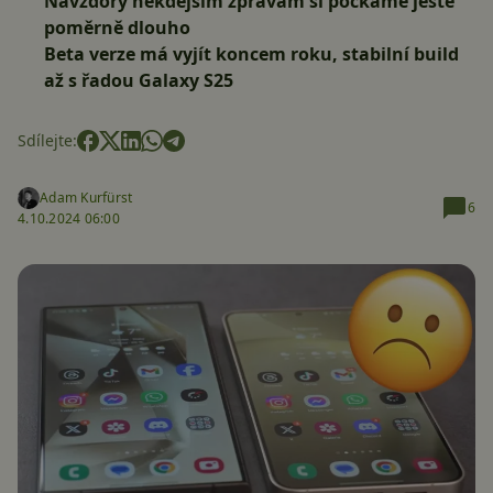
Navzdory někdejším zprávám si počkáme ještě
poměrně dlouho
Beta verze má vyjít koncem roku, stabilní build
až s řadou Galaxy S25
Sdílejte:
Adam Kurfürst
6
4.10.2024 06:00