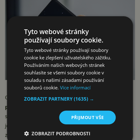
Tyto webové stránky
používají soubory cookie.
Tyto webové stránky používají soubory
cookie ke zlepšení uživatelského zážitku.
Používáním našich webových stránek
souhlasíte se všemi soubory cookie v
souladu s našimi zásadami používání
souborů cookie.
Více informací
One UI 7 má podle mnohých informátorů
ZOBRAZIT PARTNERY
(1635) →
představovat revoluci
. Kromě nových
ikonek aplikací
se prý dočkáme i spousty zajímavých vychytávek, jako
PŘIJMOUT VŠE
je třeba
nová ovládací oblast
ve spodní části
ZOBRAZIT PODROBNOSTI
zamykací obrazovky. Vcelku obsáhlý
seznam novinek