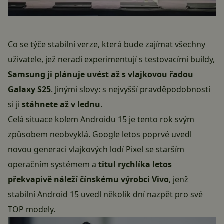
Co se týče stabilní verze, která bude zajímat všechny
uživatele, jež neradi experimentují s testovacími buildy,
Samsung ji plánuje uvést až s vlajkovou řadou
Galaxy S25
. Jinými slovy: s nejvyšší pravděpodobností
si ji
stáhnete až v lednu
.
Celá situace kolem Androidu 15 je tento rok svým
způsobem neobvyklá. Google letos poprvé uvedl
novou generaci vlajkových lodí Pixel se starším
operačním systémem a
titul rychlíka letos
překvapivě náleží čínskému výrobci Vivo
, jenž
stabilní Android 15 uvedl několik dní nazpět
pro své
TOP modely
.