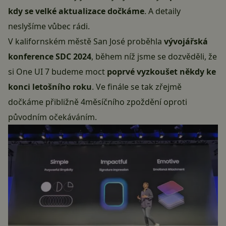
kdy se velké aktualizace dočkáme
. A detaily
neslyšíme vůbec rádi.
V kalifornském městě San José proběhla
vývojářská
konference SDC 2024
, během níž jsme se dozvěděli, že
si One UI 7 budeme moct
poprvé vyzkoušet někdy ke
konci letošního roku
. Ve finále se tak zřejmě
dočkáme přibližně 4měsíčního zpoždění oproti
původním očekáváním.