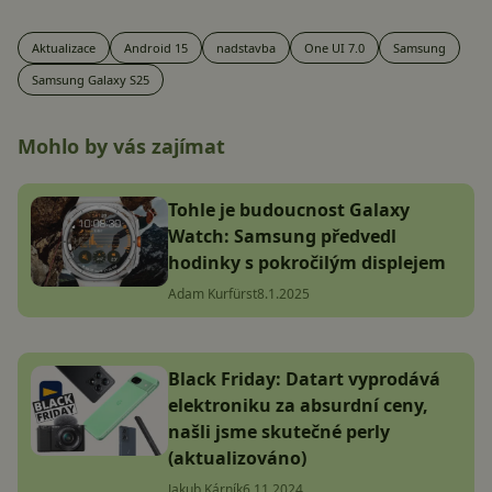
Aktualizace
Android 15
nadstavba
One UI 7.0
Samsung
Samsung Galaxy S25
Mohlo by vás zajímat
Tohle je budoucnost Galaxy
Watch: Samsung předvedl
hodinky s pokročilým displejem
Adam Kurfürst
8.1.2025
Black Friday: Datart vyprodává
elektroniku za absurdní ceny,
našli jsme skutečné perly
(aktualizováno)
Jakub Kárník
6.11.2024