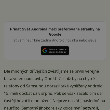
Přidat Svět Androida mezi preferované stránky na
Google
ať vám neunikne žádná Android novinka nebo sleva
Dle mnohých dřívějších zvěstí jsme se první veřejné
beta verze nadstavby
One UI 7
, s níž by na chytré
telefony od Samsungu dorazil také vyhlížený
Android
15
, měli dočkat už v srpnu. Pak se však začalo čím dál
častěji hovořit o odložení. Nejprve
na září
, následně na
neurčito. Samotný jihokorejský kolos nyní
potvrdil,