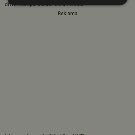
dříve zveřejnil insider Ice universe.
Reklama