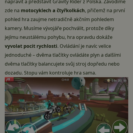
napravit a představit Gravity Rider z Polska. Závodíme
zde na
motocyklech a čtyřkolkách
, přičemž na první
pohled hra zaujme netradičně akčním pohledem
kamery. Musíme vývojáře pochválit, protože díky
jejímu neustálému pohybu, hra opravdu dokáže
vyvolat pocit rychlosti
. Ovládání je navíc velice
jednoduché – dvěma tlačítky ovládáte plyn a dalšími
dvěma tlačítky balancujete svůj stroj dopředu nebo
dozadu. Stopu vám kontroluje hra sama.