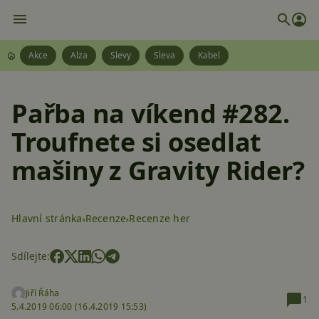
Akce
Alza
Slevy
Sleva
Kabel
Pařba na víkend #282.
Troufnete si osedlat
mašiny z Gravity Rider?
Hlavní stránka
Recenze
Recenze her
Sdílejte:
Jiří Řáha
1
5.4.2019 06:00 (
16.4.2019 15:53)