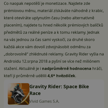
Co naopak nepotěší je monetizace. Najdete zde
prémiovou měnu, materiál získáváte náhodně z krabic,
které otevíráte uplynutím času (nebo alternativně
placením), najdete tu hned několik prémiových balíčků
předmětů za reálné peníze a k tomu reklamy. Jednak
na vás jednou za čas sami vyskočí, za druhé skoro
každá akce vám dovolí zdvojnásobit odměnu za
„dobrovolně“ zhlédnuté reklamy. Gravity Rider vyšla na
Androidu 12.srpna 2018 a pyšní se více než miliónem
stažení. Aktuálně je i
nadprůměrně hodnocena
hráči,
kteří ji průměrně udělili
4,6* hvězdiček
.
Gravity Rider: Space Bike
Race
Vivid Games S.A.