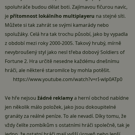
spoluhráče budou dělat boti. Zajímavou fičurou navíc,
je
přítomnost lokálního multiplayeru
na stejné síti.
Můžete si tak zahrát se svými kamarády nebo
spolužáky. Celá hra tak trochu působí, jako by vypadla
z období mezi roky 2000-2005. Takový hrubý, mírně
nevybroušený styl jako nesl třeba dobový Soldiers of
Fortune 2. Hra určitě nesedne každému dnešnímu
hráči, ale některé staromilce by mohla potěšit.
https://www.youtube.com/watch?v=rI-wlp0ATp0
Ve hře nejsou
žádné reklamy
a herní obchod nabídne
jen několik málo položek, jako jsou dokoupitelné
granáty za reálné peníze. To ale nevadí. Díky tomu, že
vždy čelíte zombíkům s ostatními hráči společně, tak je
jedno, že ostatní hráči mají vyšší úroveň nebo lepší