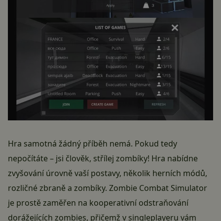
Hra samotná žádný příběh nemá. Pokud tedy
nepočítáte – jsi člověk, střílej zombíky! Hra nabídne
zvyšování úrovně vaší postavy, několik herních módů,
rozličné zbraně a zombíky. Zombie Combat Simulator
je prostě zaměřen na kooperativní odstraňování
dorážejících zombies, přičemž v singleplayeru vám