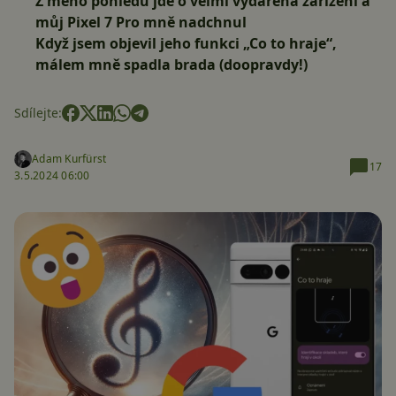
Z mého pohledu jde o velmi vydařená zařízení a
můj Pixel 7 Pro mně nadchnul
Když jsem objevil jeho funkci „Co to hraje“,
málem mně spadla brada (doopravdy!)
Sdílejte:
Adam Kurfürst
17
3.5.2024 06:00