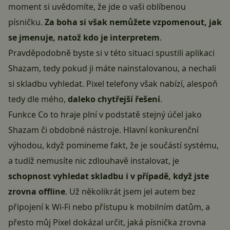
moment si uvědomíte, že jde o vaši oblíbenou
písničku.
Za boha si však nemůžete vzpomenout, jak
se jmenuje, natož kdo je interpretem
.
Pravděpodobně byste si v této situaci spustili aplikaci
Shazam, tedy pokud ji máte nainstalovanou, a nechali
si skladbu vyhledat. Pixel telefony však nabízí, alespoň
tedy dle mého,
daleko chytřejší řešení
.
Funkce Co to hraje plní v podstatě stejný účel jako
Shazam či obdobné nástroje. Hlavní konkurenční
výhodou, když pomineme fakt, že je součástí systému,
a tudíž nemusíte nic zdlouhavě instalovat, je
schopnost vyhledat skladbu i v případě, když jste
zrovna offline
. Už několikrát jsem jel autem bez
připojení k Wi-Fi nebo přístupu k mobilním datům, a
přesto můj Pixel dokázal určit, jaká písnička zrovna