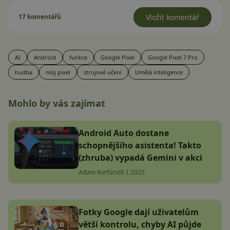
17 komentářů
Vložit komentář
AI
Android
funkce
Google Pixel
Google Pixel 7 Pro
hudba
můj pixel
strojové učení
Umělá inteligence
Mohlo by vás zajímat
Android Auto dostane
schopnějšího asistenta! Takto
(zhruba) vypadá Gemini v akci
Adam Kurfürst
9.1.2025
Fotky Google dají uživatelům
větší kontrolu, chyby AI půjde