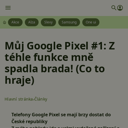
Akce
Alza
Slevy
Samsung
One ui
Můj Google Pixel #1: Z
téhle funkce mně
spadla brada! (Co to
hraje)
Hlavní stránka
Články
Telefony Google Pixel se mají brzy dostat do
České republiky