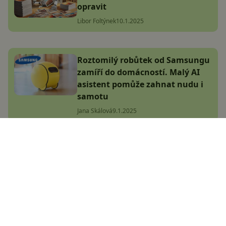
opravit
Libor Foltýnek
10.1.2025
Roztomilý robůtek od Samsungu
zamíří do domácností. Malý AI
asistent pomůže zahnat nudu i
samotu
Jana Skálová
9.1.2025
Tohle jsou zatím nejlepší obrázky
řady Samsung Galaxy S25!
Podívejte se
Adam Kurfürst
10.1.2025