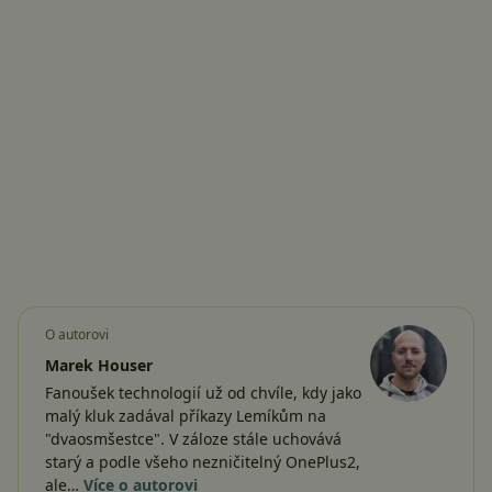
O autorovi
Marek Houser
Fanoušek technologií už od chvíle, kdy jako
malý kluk zadával příkazy Lemíkům na
"dvaosmšestce". V záloze stále uchovává
starý a podle všeho nezničitelný OnePlus2,
ale…
Více o autorovi