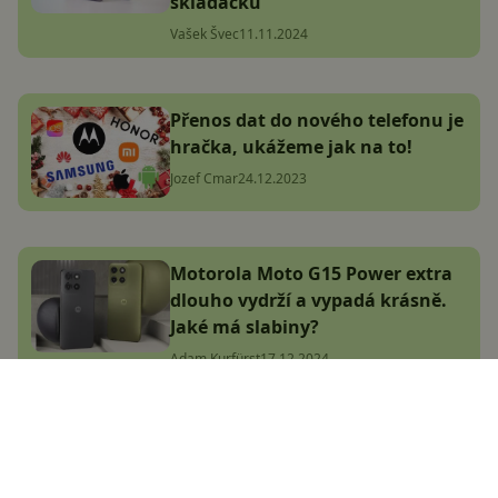
skládačku
Vašek Švec
11.11.2024
Přenos dat do nového telefonu je
hračka, ukážeme jak na to!
Jozef Cmar
24.12.2023
Motorola Moto G15 Power extra
dlouho vydrží a vypadá krásně.
Jaké má slabiny?
Adam Kurfürst
17.12.2024