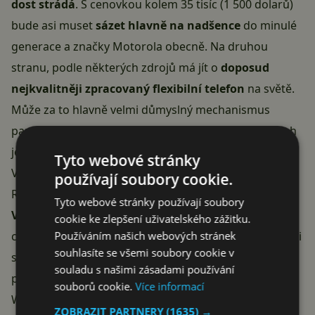
dost strádá
. S cenovkou kolem 35 tisíc (1 500 dolarů)
bude asi muset
sázet hlavně na nadšence
do minulé
generace a značky Motorola obecně. Na druhou
stranu, podle některých zdrojů má jít o
doposud
nejkvalitněji zpracovaný flexibilní telefon
na světě.
Může za to hlavně velmi důmyslný mechanismus
pantu. Telefon pochválil také šéf OnePlus, jehož vztah
je jinak zatím k ohebným displejům velmi chladný.
Tyto webové stránky
V USA se bude zahájení prodeje telefonu Motorola
používají soubory cookie.
Razr 2019 v první vlně týkat
exkluzivně operátora
Tyto webové stránky používají soubory
Verizon
. U něj bude přístroj dostupný na splátky po
cookie ke zlepšení uživatelského zážitku.
Používáním našich webových stránek
cca 1 400 korunách (63 dolarů) na 24 měsíců. Zákazníci
souhlasíte se všemi soubory cookie v
si mohou telefon objednat přímo u operátora,
souladu s našimi zásadami používání
případně na webu výrobce nebo v obchodech
souborů cookie.
Více informací
Walmart. Ve Velké Británii je exkluzivním prodejcem
ZOBRAZIT PARTNERY
(1635) →