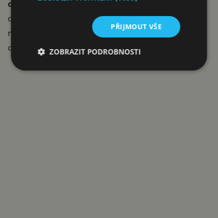
operátor EE
. U něj je telefon dostupný v kombinaci s
datovými tarify za minimálně 2 800 korun (97 liber)
PŘIJMOUT VŠE
měsíčně. O dostupnosti ve zbytku světa, Evropy nebo
dokonce ČR zatím nic nevíme.
ZOBRAZIT PODROBNOSTI
Reklama