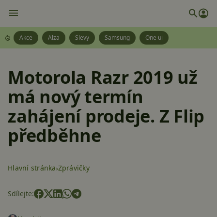
Akce
Alza
Slevy
Samsung
One ui
Motorola Razr 2019 už
má nový termín
zahájení prodeje. Z Flip
předběhne
Hlavní stránka
Zprávičky
Sdílejte: