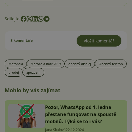
Sdílejte:
3 komentáře
Vložit komentář
Motorola
Motorola Razr 2019
ohebný displej
Ohebný telefon
prodej
zpozdeni
Mohlo by vás zajímat
Pozor, WhatsApp od 1. ledna
přestane fungovat na spoustě
mobilů. Týká se to i vás?
Jana Skálová
22.12.2024