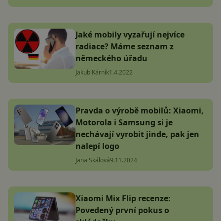
Jaké mobily vyzařují nejvíce
radiace? Máme seznam z
německého úřadu
Jakub Kárník
1.4.2022
Pravda o výrobě mobilů: Xiaomi,
Motorola i Samsung si je
nechávají vyrobit jinde, pak jen
nalepí logo
Jana Skálová
9.11.2024
Xiaomi Mix Flip recenze:
Povedený první pokus o