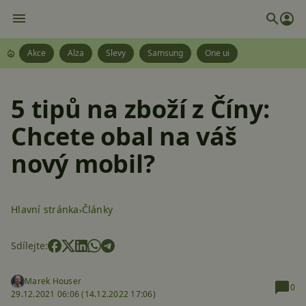
Akce
Alza
Slevy
Samsung
One ui
5 tipů na zboží z Číny:
Chcete obal na váš
nový mobil?
Hlavní stránka
Články
Sdílejte:
Marek Houser
0
29.12.2021 06:06 (
14.12.2022 17:06)