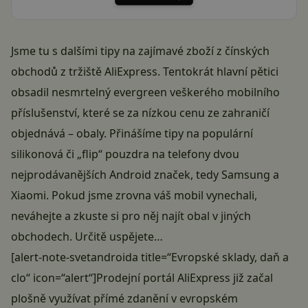
Jsme tu s dalšími tipy na zajímavé zboží z čínských
obchodů z tržiště AliExpress. Tentokrát hlavní pětici
obsadil nesmrtelný evergreen veškerého mobilního
příslušenství, které se za nízkou cenu ze zahraničí
objednává – obaly. Přinášíme tipy na populární
silikonová či „flip“ pouzdra na telefony dvou
nejprodávanějších Android značek, tedy Samsung a
Xiaomi. Pokud jsme zrovna váš mobil vynechali,
neváhejte a zkuste si pro něj najít obal v jiných
obchodech. Určitě uspějete…
[alert-note-svetandroida title=“Evropské sklady, daň a
clo“ icon=“alert“]Prodejní portál AliExpress již začal
plošně využívat přímé zdanění v evropském