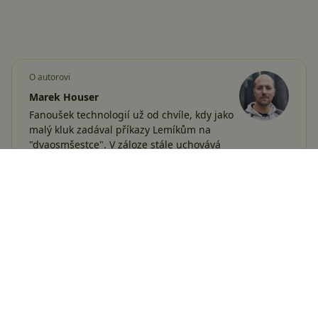
O autorovi
Marek Houser
Fanoušek technologií už od chvíle, kdy jako
malý kluk zadával příkazy Lemíkům na
"dvaosmšestce". V záloze stále uchovává
starý a podle všeho nezničitelný OnePlus2,
ale…
Více o autorovi
Sdílejte:
Žádné komentáře
Vložit komentář