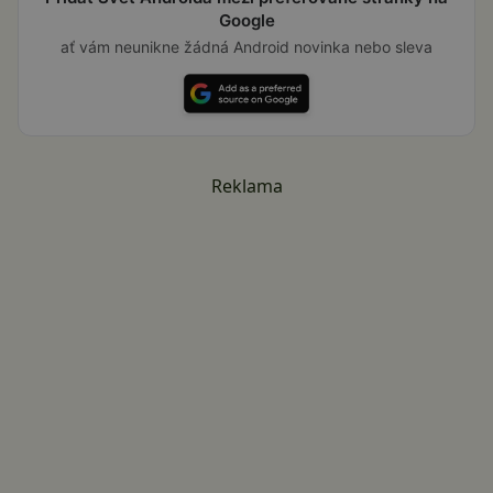
Google
ať vám neunikne žádná Android novinka nebo sleva
Reklama