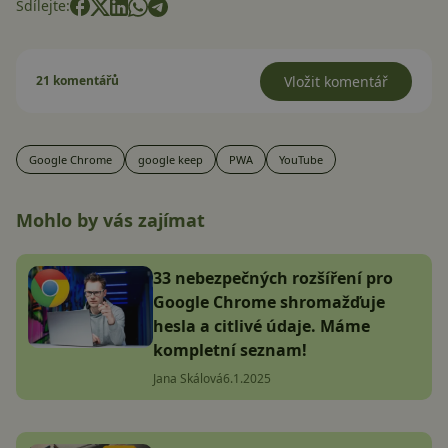
Sdílejte:
21 komentářů
Vložit komentář
Google Chrome
google keep
PWA
YouTube
Mohlo by vás zajímat
33 nebezpečných rozšíření pro
Google Chrome shromažďuje
hesla a citlivé údaje. Máme
kompletní seznam!
Jana Skálová
6.1.2025