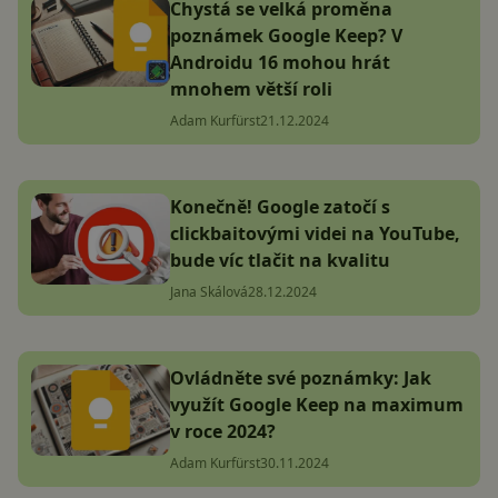
Chystá se velká proměna
poznámek Google Keep? V
Androidu 16 mohou hrát
mnohem větší roli
Adam Kurfürst
21.12.2024
Konečně! Google zatočí s
clickbaitovými videi na YouTube,
bude víc tlačit na kvalitu
Jana Skálová
28.12.2024
Ovládněte své poznámky: Jak
využít Google Keep na maximum
v roce 2024?
Adam Kurfürst
30.11.2024