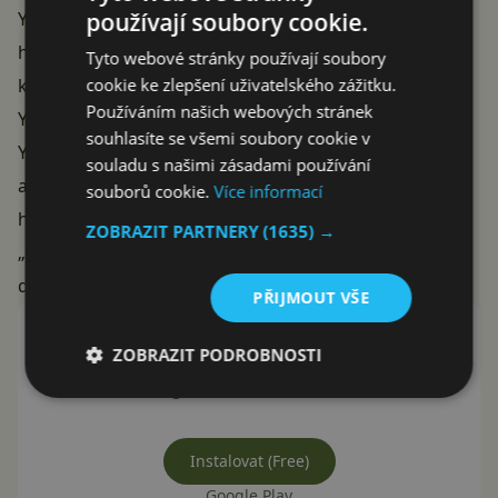
používají soubory cookie.
YouTube.com tak v adresním řádku napravo vedle
hvězdičky uvidíte
ikonu malého znaku plus
. Po
Tyto webové stránky používají soubory
cookie ke zlepšení uživatelského zážitku.
kliknutí dostanete možnost nainstalovat PWA aplikaci
Používáním našich webových stránek
YouTube. Na obrázku můžete vidět jaký rozdíl je mezi
souhlasíte se všemi soubory cookie v
YouTube na webu a když je spuštěný jako PWA
souladu s našimi zásadami používání
aplikace. Pokud byste chtěli aplikaci odinstalovat tak v
souborů cookie.
Více informací
horní liště kliknout na ikonu tří teček (menu) a vybrat
ZOBRAZIT PARTNERY
(1635) →
„Odinstalovat aplikaci“. Jako PWA je již například
dostupná také služba YouTube Music.
PŘIJMOUT VŠE
YouTube
ZOBRAZIT PODROBNOSTI
Google LLC
Instalovat (Free)
Google Play