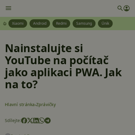
Xiaomi
Android
Redmi
Samsung
Únik
Nainstalujte si
YouTube na počítač
jako aplikaci PWA. Jak
na to?
Hlavní stránka
Zprávičky
Sdílejte: