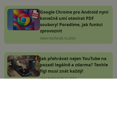
Google Chrome pro Android nyní
konečně umí otevírat PDF
soubory! Poradíme, jak funkci
zprovoznit
Adam Kurfürst
8.12.2024
Jak přehrávat nejen YouTube na
pozadí legálně a zdarma? Tenhle
fígl musí znát každý!
Libor Foltýnek
29.11.2024