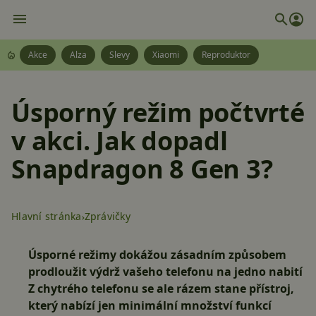
Akce
Alza
Slevy
Xiaomi
Reproduktor
Úsporný režim počtvrté
v akci. Jak dopadl
Snapdragon 8 Gen 3?
Hlavní stránka
Zprávičky
Úsporné režimy dokážou zásadním způsobem
prodloužit výdrž vašeho telefonu na jedno nabití
Z chytrého telefonu se ale rázem stane přístroj,
který nabízí jen minimální množství funkcí