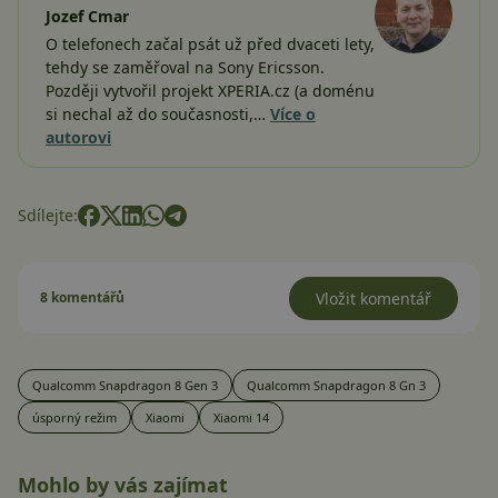
Jozef Cmar
O telefonech začal psát už před dvaceti lety,
tehdy se zaměřoval na Sony Ericsson.
Později vytvořil projekt XPERIA.cz (a doménu
si nechal až do současnosti,…
Více o
autorovi
Sdílejte:
8 komentářů
Vložit komentář
Qualcomm Snapdragon 8 Gen 3
Qualcomm Snapdragon 8 Gn 3
úsporný režim
Xiaomi
Xiaomi 14
Mohlo by vás zajímat