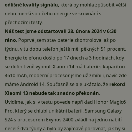
odlišné kvality signálu
, která by mohla způsobit větší
nebo menší spotřebu energie ve srovnání s
přechozími testy.
Náš test jsme odstartovali 28. února 2024 v 6:30
ráno
. Poprvé jsem stav baterie zkontroloval až po
týdnu, v tu dobu telefon ještě měl pěkných 51 procent.
Energie telefonu došlo po 17 dnech a 3 hodinách, kdy
se definitivně vypnul. Xiaomi 14 má baterii s kapacitou
4610 mAh, moderní procesor jsme už zmínili, navíc zde
máme
Android 14
. Současně se ale ukázalo, že
rekord
Xiaomi 13 nebude tak snadno překonán
.
Uvidíme, jak si v testu povede například
Honor Magic6
Pro
, který se chlubí unikátní baterií.
Samsung Galaxy
S24 s procesorem Exynos 2400 zvládl na jedno nabití
necelé dva týdny
a bylo by zajímavé porovnat, jak by si