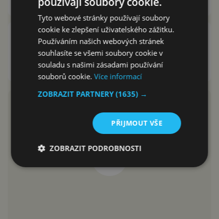
používají soubory cookie.
Jakub Kárník
26.10.2023
Tyto webové stránky používají soubory
cookie ke zlepšení uživatelského zážitku.
První Xiaomi hodinky se
Používáním našich webových stránek
systémem HyperOS jsou za
souhlasíte se všemi soubory cookie v
rohem. Co od nich čekat?
souladu s našimi zásadami používání
Jakub Kárník
24.10.2023
souborů cookie.
Více informací
ZOBRAZIT PARTNERY
(1635) →
PŘIJMOUT VŠE
ZOBRAZIT PODROBNOSTI