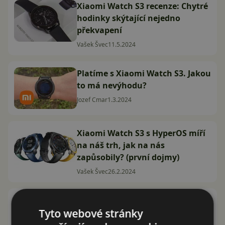
Xiaomi Watch S3 recenze: Chytré
hodinky skýtající nejedno
překvapení
Vašek Švec
11.5.2024
Platíme s Xiaomi Watch S3. Jakou
to má nevýhodu?
Jozef Cmar
1.3.2024
Xiaomi Watch S3 s HyperOS míří
na náš trh, jak na nás
zapůsobily? (první dojmy)
Vašek Švec
26.2.2024
Xiaomi Watch S3 jsou první
Tyto webové stránky
hodinky se systémem HyperOS!