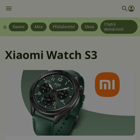
Chytrá
Xiaomi
Akce
Příslušenství
Sleva
domácnost
Xiaomi Watch S3