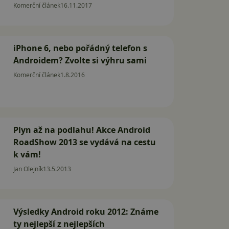
Komerční článek
16.11.2017
iPhone 6, nebo pořádný telefon s
Androidem? Zvolte si výhru sami
Komerční článek
1.8.2016
Plyn až na podlahu! Akce Android
RoadShow 2013 se vydává na cestu
k vám!
Jan Olejník
13.5.2013
Výsledky Android roku 2012: Známe
ty nejlepší z nejlepších