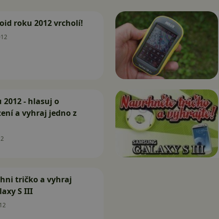
id roku 2012 vrcholí!
012
 2012 - hlasuj o
zení a vyhraj jedno z
12
hni tričko a vyhraj
xy S III
12