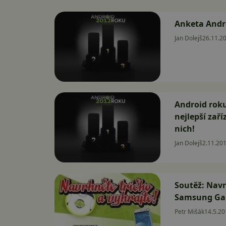
Anketa Andro
Jan Dolejš
26.11.2
Android roku
nejlepší zaří
nich!
Jan Dolejš
2.11.20
Soutěž: Navr
Samsung Gala
Petr Mišák
14.5.20