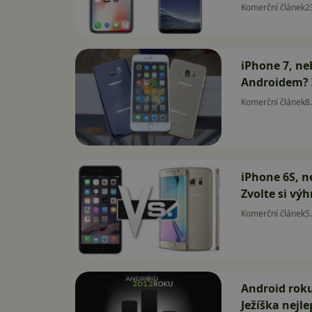
Komerční článek
2
iPhone 7, ne
Androidem? Z
Komerční článek
8
iPhone 6S, 
Zvolte si vý
Komerční článek
5
Android roku
Ježíška nejle