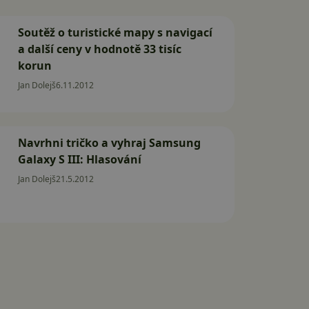
Soutěž o turistické mapy s navigací
a další ceny v hodnotě 33 tisíc
korun
Jan Dolejš
6.11.2012
Navrhni tričko a vyhraj Samsung
Galaxy S III: Hlasování
Jan Dolejš
21.5.2012