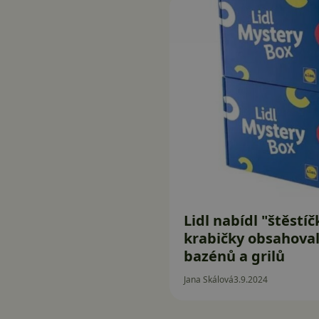
Lidl nabídl "štěstí
krabičky obsahova
bazénů a grilů
Jana Skálová
3.9.2024