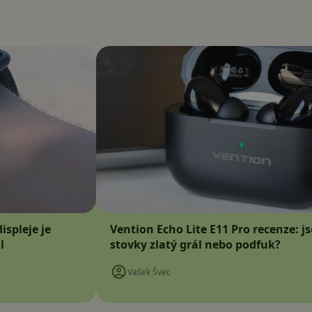
ispleje je
Vention Echo Lite E11 Pro recenze: j
l
stovky zlatý grál nebo podfuk?
Vašek Švec