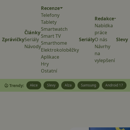
Recenze
Telefony
Redakce
Tablety
Nabídka
Smartwatch
Články
práce
Smart TV
Zprávičky
Seriály
Seriály
O nás
Slevy
Smarthome
Návody
Návrhy
Elektrokoloběžky
na
Aplikace
vylepšení
Hry
Ostatní
Trendy:
Akce
Slevy
Alza
Samsung
Android 17