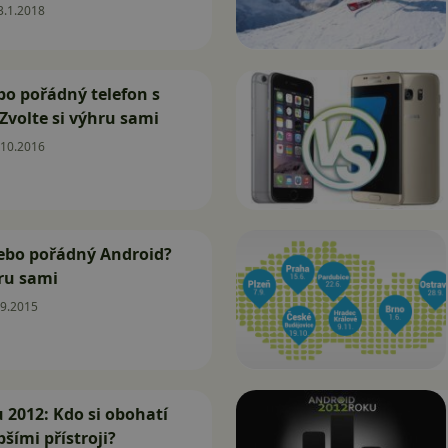
3.1.2018
bo pořádný telefon s
volte si výhru sami
.10.2016
nebo pořádný Android?
hru sami
.9.2015
 2012: Kdo si obohatí
pšími přístroji?