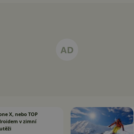
one X, nebo TOP
droidem v zimní
utěži