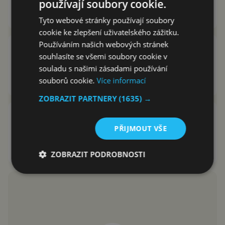
používají soubory cookie.
mobily
Marek Houser
11.1.2021
Tyto webové stránky používají soubory
cookie ke zlepšení uživatelského zážitku.
Používáním našich webových stránek
Zamyšlení: jsou ohebné telefony
souhlasíte se všemi soubory cookie v
budoucností nebo pouze
souladu s našimi zásadami používání
trendem, který zmizí?
souborů cookie.
Více informací
Jakub Kárník
13.9.2020
ZOBRAZIT PARTNERY
(1635) →
Samsung Galaxy Z Flip 5G
oficiálně: podpora 5G, dvě nové
PŘIJMOUT VŠE
barvy i vysoká cena
Jakub Kárník
23.7.2020
ZOBRAZIT PODROBNOSTI