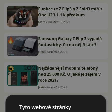
Funkce ze Z Flip3 a Z Fold3 míří s
One UI 3.1.1 k předkům
Marek Houser
1.9.2021
Samsung Galaxy Z Flip 3 vypadá
fantasticky. Co na něj říkáte?
Jakub Kárník
5.5.2021
Nejžádanější mobilní telefony
nad 25 000 Kč. O jaké je zájem v
roce 2021?
Jakub Kárník
7.2.2021
Ohýbání i otáčení. Organizátoři
Tyto webové stránky
CES 2021 ocenili nejinovativnější