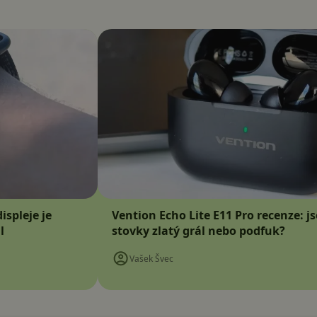
ispleje je
Vention Echo Lite E11 Pro recenze: j
l
stovky zlatý grál nebo podfuk?
Vašek Švec