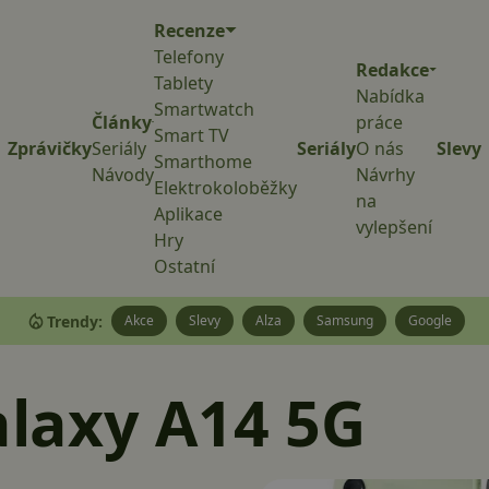
Recenze
Telefony
Redakce
Tablety
Nabídka
Smartwatch
Články
práce
Smart TV
Zprávičky
Seriály
Seriály
O nás
Slevy
Smarthome
Návody
Návrhy
Elektrokoloběžky
na
Aplikace
vylepšení
Hry
Ostatní
Trendy:
Akce
Slevy
Alza
Samsung
Google
laxy A14 5G