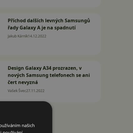
Příchod dalších levných Samsungů
řady Galaxy A je na spadnutí
Jakub Kárník
14.12.2022
Design Galaxy A34 prozrazen, v
nových Samsung telefonech se ani
čert nevyzná
Vašek Švec
27.11.2022
Používáním našich
i používání