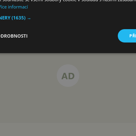
.2022
Více informací
TNERY
(1635) →
ODROBNOSTI
PŘ