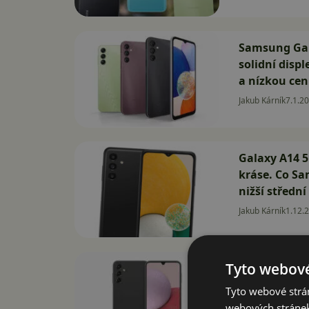
Samsung Gal
solidní disp
a nízkou ce
Jakub Kárník
7.1.2
Galaxy A14 5
kráse. Co S
nižší střední
Jakub Kárník
1.12.
Tyto webové
Galaxy A14 
výkonný. Dos
Tyto webové strán
displej
webových stránek