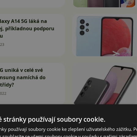
axy A14 5G láká na
lej, příkladnou podporu
nu
023
G uniká v celé své
amsung namíchá do
 třídy?
2022
 stránky používají soubory cookie.
5G bude překvapivě
tane se i na lepší
ky používají soubory cookie ke zlepšení uživatelského zážitku. 
 souhlasíte se všemi soubory cookie v souladu s našimi zásadam