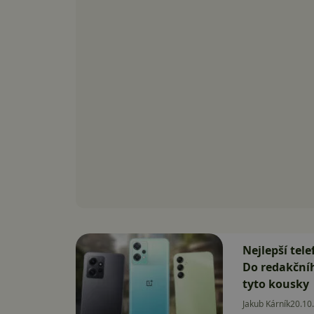
Nejlepší tele
Do redakčníh
tyto kousky
Jakub Kárník
20.10