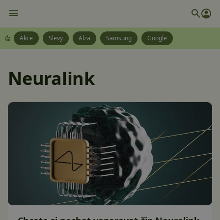
Akce
Slevy
Alza
Samsung
Google
Neuralink