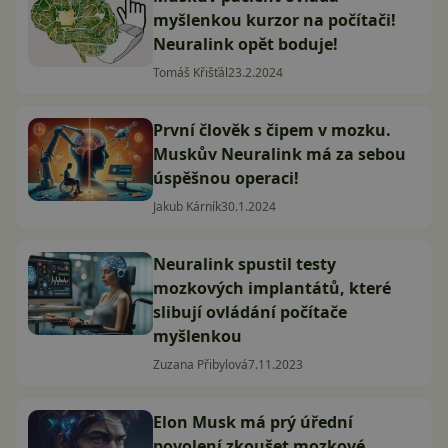
myšlenkou kurzor na počítači!
Neuralink opět boduje!
Tomáš Křišťál
23.2.2024
První člověk s čipem v mozku.
Muskův Neuralink má za sebou
úspěšnou operaci!
Jakub Kárník
30.1.2024
Neuralink spustil testy
mozkových implantátů, které
slibují ovládání počítače
myšlenkou
Zuzana Přibylová
7.11.2023
Elon Musk má prý úřední
povolení zkoušet mozkové