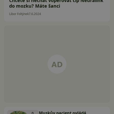
Chcete si nechat voperovat čip Neuralink
do mozku? Máte šanci
Libor Foltýnek
7.6.2024
Muskův pacient ovládá