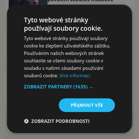
implantáty
Marek Houser
26.5.2023
Tyto webové stránky
používají soubory cookie.
Elon Musk končí v Tesle jako
Tyto webové stránky používají soubory
předseda správní rady. Kdo ho
cookie ke zlepšení uživatelského zážitku.
nahradí?
Používáním našich webových stránek
Jiří Řáha
9.11.2018
souhlasíte se všemi soubory cookie v
souladu s našimi zásadami používání
Elon Musk založil novou
souborů cookie.
Více informací
společnost. Bude se snažit
ZOBRAZIT PARTNERY
(1635) →
propojit AI s mozkem
David Trlica
29.3.2017
PŘIJMOUT VŠE
ZOBRAZIT PODROBNOSTI