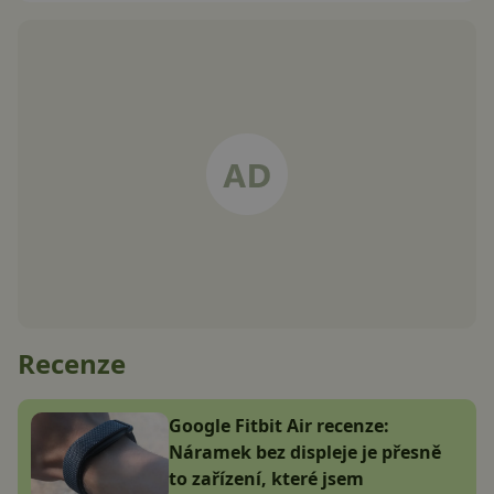
Recenze
Google Fitbit Air recenze:
Náramek bez displeje je přesně
to zařízení, které jsem