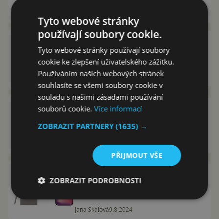
Libor Foltýnek
23.8.2024
Tyto webové stránky
používají soubory cookie.
Samsung hraje na jistotu:
Tyto webové stránky používají soubory
Odhalena kapacita baterie
cookie ke zlepšení uživatelského zážitku.
Galaxy S25 Ultra
Používáním našich webových stránek
Libor Foltýnek
19.8.2024
souhlasíte se všemi soubory cookie v
souladu s našimi zásadami používání
Tipér na X naznačuje velkou
souborů cookie.
Více informací
změnu v pojmenování telefonů
ZOBRAZIT PARTNERY
(1635) →
Samsung. Vrátí se řada Note?
Libor Foltýnek
18.8.2024
PŘIJMOUT VŠE
Souboj titánů: Předčí Galaxy S25
ZOBRAZIT PODROBNOSTI
Ultra (a Android další vlajky)
iPhone 16 Pro?
Jana Skálová
9.8.2024