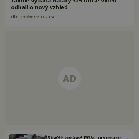
Takhle vypadá Galaxy S25 Ultra! Video
odhalilo nový vzhled
Libor Foltýnek
26.11.2024
Skvělé zprávy! Příští generace