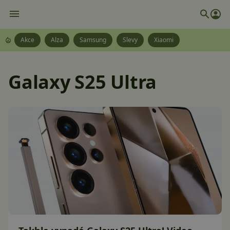
Akce
Alza
Samsung
Slevy
Xiaomi
Galaxy S25 Ultra