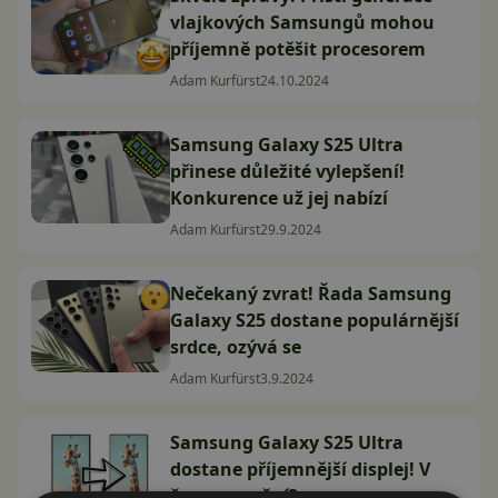
vlajkových Samsungů mohou
příjemně potěšit procesorem
Adam Kurfürst
24.10.2024
Samsung Galaxy S25 Ultra
přinese důležité vylepšení!
Konkurence už jej nabízí
Adam Kurfürst
29.9.2024
Nečekaný zvrat! Řada Samsung
Galaxy S25 dostane populárnější
srdce, ozývá se
Adam Kurfürst
3.9.2024
Samsung Galaxy S25 Ultra
dostane příjemnější displej! V
čem se změní?