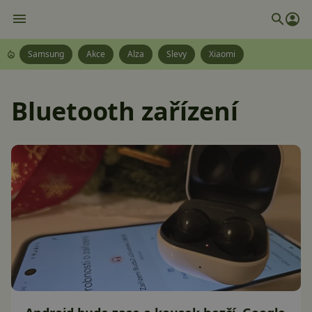
Samsung
Akce
Alza
Slevy
Xiaomi
Bluetooth zařízení