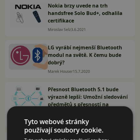
Nokia brzy uvede na trh
handsfree Solo Bud+, odhalila
certifikace
Miroslav Selz
3.6.2021
LG vyrábí nejmenší Bluetooth
modul na světě. K čemu bude
dobrý?
Marek Houser
15.7.2020
Přesnost Bluetooth 5.1 bude
výrazně lepší: Umožní sledování
předmětů s přesností na
centimetry
Tyto webové stránky
David Trlica
29.1.2019
používají soubory cookie.
Užitečný tip: Jak sledovat v
Tyto webové stránky používají soubory