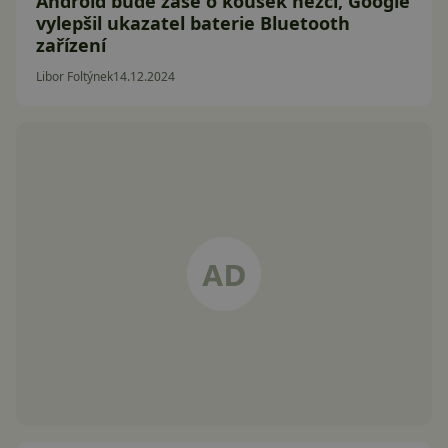
Android bude zase o kousek hezčí, Google
vylepšil ukazatel baterie Bluetooth
zařízení
Libor Foltýnek
14.12.2024