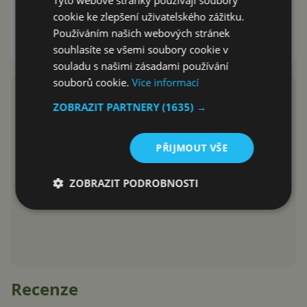
Androidu stav baterie Bluetooth
cookie ke zlepšení uživatelského zážitku.
zařízení?
Používáním našich webových stránek
souhlasíte se všemi soubory cookie v
Jan Dolejš
15.1.2017
souladu s našimi zásadami používání
souborů cookie.
Více informací
ZOBRAZIT PARTNERY
(1635) →
PŘIJMOUT VŠE
ZOBRAZIT PODROBNOSTI
Recenze