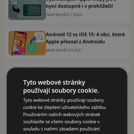
nyní dostupné i v prohlížeči!
Pavel Bureš
27.7.2024
Android 12 vs iOS 15: 4 věci, které
Apple převzal z Androidu
Jakub Kárník
13.6.2021
Google Mapy budou ukazovat
prvky, které mají iPhony už 13
Tyto webové stránky
let. O co jde?
používají soubory cookie.
Marek Houser
9.7.2020
Tyto webové stránky používají soubory
cookie ke zlepšení uživatelského zážitku.
U uživatelů stále jasně vítězí
Používáním našich webových stránek
Google Mapy. Waze i Apple Mapy
souhlasíte se všemi soubory cookie v
nejsou tak oblíbené
souladu s našimi zásadami používání
David Trlica
12.7.2018