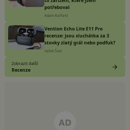
to zařízení, které jsem
potřeboval
Adam Kurfürst
Vention Echo Lite E11 Pro
recenze: jsou sluchátka za 3
stovky zlatý grál nebo podfuk?
Vašek Švec
Zobrazit další
Recenze