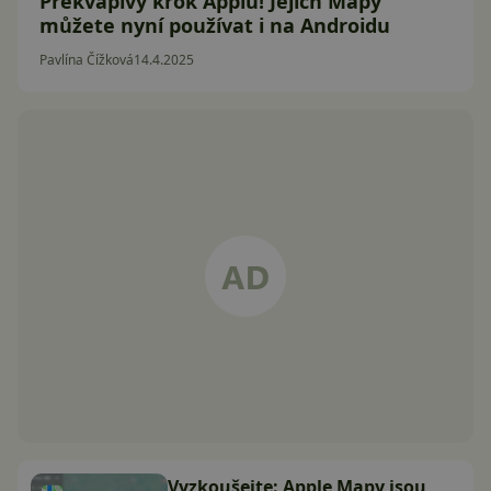
Překvapivý krok Applu! Jejich Mapy
můžete nyní používat i na Androidu
Pavlína Čížková
14.4.2025
Vyzkoušejte: Apple Mapy jsou