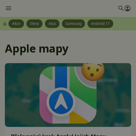
Akce
Slevy
Alza
Samsung
Android 17
Apple mapy