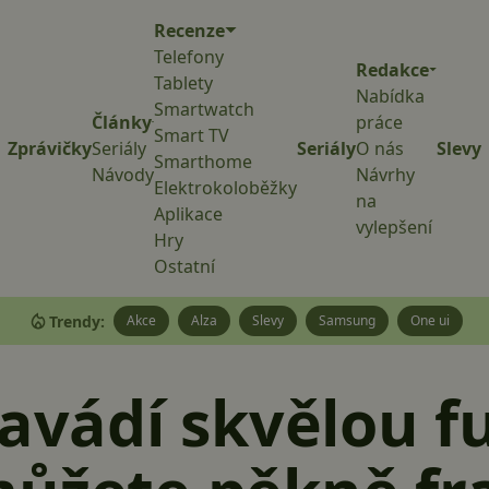
Recenze
Telefony
Redakce
Tablety
Nabídka
Smartwatch
Články
práce
Smart TV
Zprávičky
Seriály
Seriály
O nás
Slevy
Smarthome
Návody
Návrhy
Elektrokoloběžky
na
Aplikace
vylepšení
Hry
Ostatní
Trendy:
Akce
Alza
Slevy
Samsung
One ui
zavádí skvělou fu