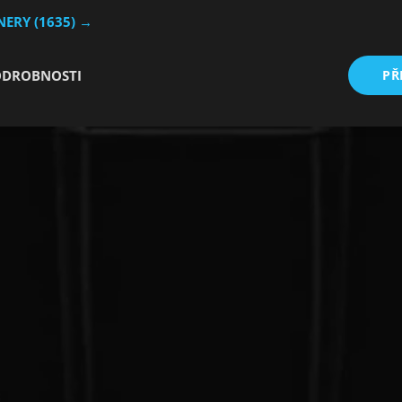
TNERY
(1635) →
ODROBNOSTI
PŘ