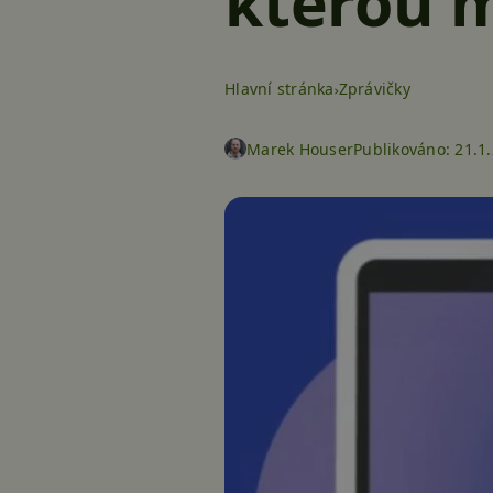
kterou m
Hlavní stránka
Zprávičky
Marek Houser
Publikováno:
21.1.