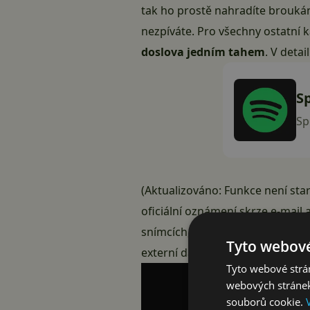
tak ho prostě nahradíte broukán
nezpíváte. Pro všechny ostatní 
doslova jedním tahem
. V detai
S
Sp
(Aktualizováno: Funkce není star
oficiální oznámení skrze e-mail 
snímcích, aplikace
nemá problé
Tyto webové
externí databáze.
Tyto webové strán
webových stránek
souborů cookie.