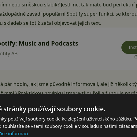
ím nebo směskou slabik? Jestli ne, tak máte buď perfektní 
každopádně zavádí populární Spotify super funkci, se ktero
lu skladeb se totiž začal objevovat jejich text.
potify: Music and Podcasts
Inst
otify AB
G
á pár hodin, jak jsme původně informovali, ale již několik 
až nyní.) Praktickou novinku jsme vyzkoušeli a funguje par
m ani s češtinou či dokonce maďarštinou
. Texty jsou tot
 stránky používají soubory cookie.
ky používají soubory cookie ke zlepšení uživatelského zážitku. 
 souhlasíte se všemi soubory cookie v souladu s našimi zásadam
Více informací