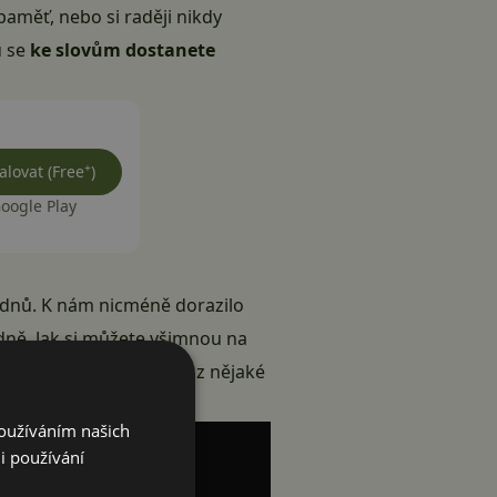
paměť, nebo si raději nikdy
u se
ke slovům dostanete
+
alovat (Free
)
oogle Play
týdnů. K nám nicméně dorazilo
ádně. Jak si můžete všimnou na
iž evidentně napárovány z nějaké
Používáním našich
i používání