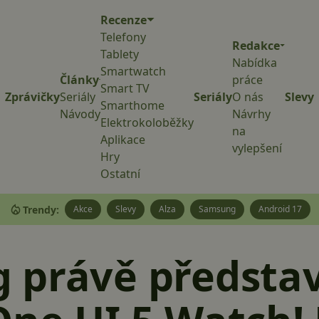
Recenze
Telefony
Redakce
Tablety
Nabídka
Smartwatch
Články
práce
Smart TV
Zprávičky
Seriály
Seriály
O nás
Slevy
Smarthome
Návody
Návrhy
Elektrokoloběžky
na
Aplikace
vylepšení
Hry
Ostatní
Trendy:
Akce
Slevy
Alza
Samsung
Android 17
 právě představ