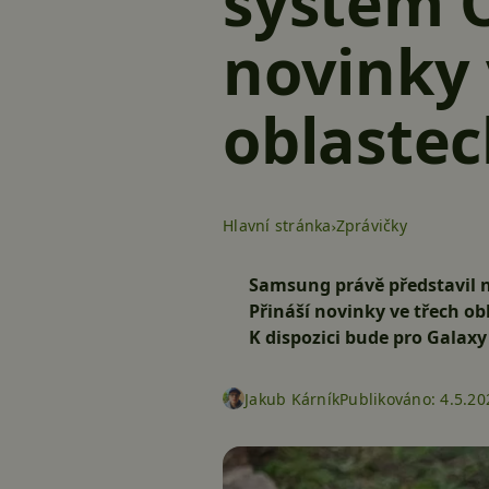
systém O
novinky 
oblaste
Hlavní stránka
Zprávičky
Samsung právě představil 
Přináší novinky ve třech ob
K dispozici bude pro Galaxy
Jakub Kárník
Publikováno:
4.5.20