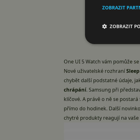
ZOBRAZIT PAR
ZOBRAZIT P
One UI 5 Watch vám pomůže s
Nové uživatelské rozhraní
Sleep
chybět další podstatné údaje, ja
chrápání
. Samsung při představ
klíčové. A právě o ně se postar
přímo do hodinek. Další novinko
chytré produkty reagují na vaše