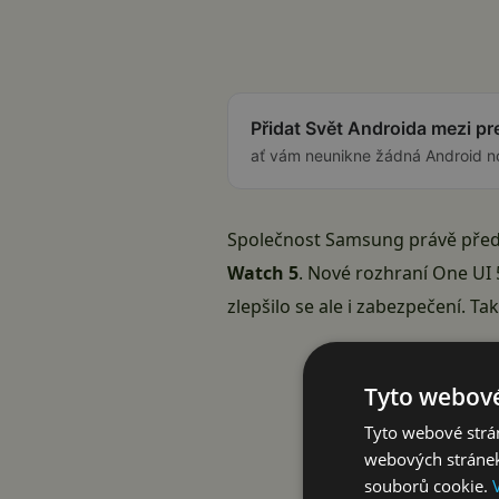
Přidat Svět Androida mezi p
ať vám neunikne žádná Android n
Společnost Samsung právě předs
Watch 5
. Nové rozhraní One UI 
zlepšilo se ale i zabezpečení. 
Tyto webové
Tyto webové strán
webových stránek
souborů cookie.