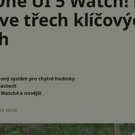
ne UI 5 Watch! 
ve třech klíčový
ch
nový systém pro chytré hodinky
lastech
 Watch4 a novější
23 20:00