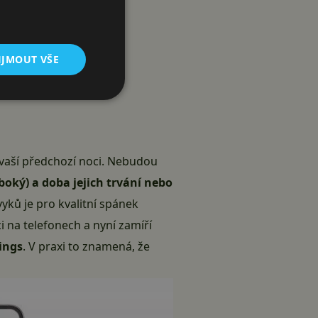
IJMOUT VŠE
vaší předchozí noci. Nebudou
boký) a doba jejich trvání nebo
yků je pro kvalitní spánek
ci na telefonech a nyní zamíří
ings
. V praxi to znamená, že