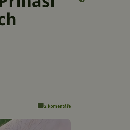
Přináší
ch
2 komentáře