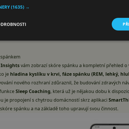
TNERY
(1635) →
ODROBNOSTI
PŘ
e spánkem
 Insights
vám zobrazí skóre spánku a kompletní přehled o 
ko je
hladina kyslíku v krvi, fáze spánku (REM, lehký, hlu
ování nového rozhraní zdůraznil, že budování zdravých náv
á funkce
Sleep Coaching
, která už je nějakou dobu k dispozi
u je propojení s chytrou domácností skrz aplikaci
SmartTh
 skóre spánku a na základě toho upravují svou činnost.