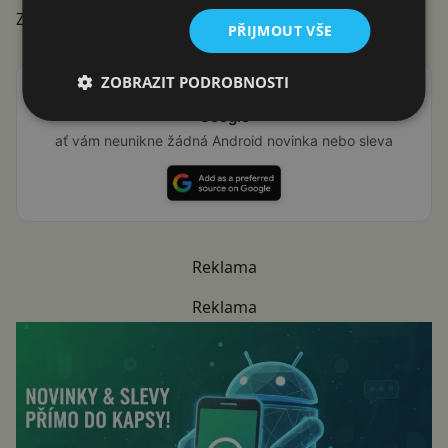
Zdroj:
YouTube Samsung
PŘIJMOUT VŠE
ZOBRAZIT PODROBNOSTI
Přidat Svět Androida mezi preferované stránky na
Google
ať vám neunikne žádná Android novinka nebo sleva
Reklama
Reklama