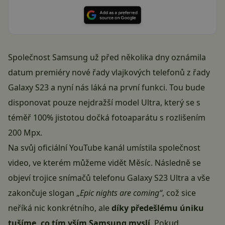
Společnost Samsung už před několika dny oznámila
datum premiéry nové řady vlajkových telefonů z řady
Galaxy S23 a nyní nás láká na první funkci. Tou bude
disponovat pouze nejdražší model Ultra, který se s
téměř 100% jistotou dočká fotoaparátu s rozlišením
200 Mpx
.
Na svůj oficiální YouTube kanál umístila společnost
video, ve kterém můžeme vidět Měsíc. Následně se
objeví trojice snímačů telefonu Galaxy S23 Ultra a vše
zakončuje slogan „
Epic nights are coming“
, což sice
neříká nic konkrétního, ale
díky předešlému úniku
tušíme, co tím vším Samsung myslí
. Pokud