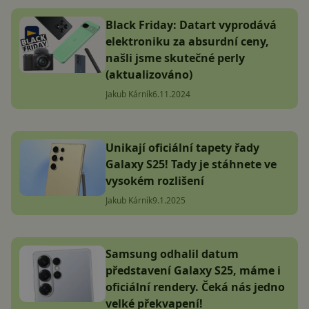
Black Friday: Datart vyprodává
elektroniku za absurdní ceny,
našli jsme skutečné perly
(aktualizováno)
Jakub Kárník
6.11.2024
Unikají oficiální tapety řady
Galaxy S25! Tady je stáhnete ve
vysokém rozlišení
Jakub Kárník
9.1.2025
Samsung odhalil datum
představení Galaxy S25, máme i
oficiální rendery. Čeká nás jedno
velké překvapení!