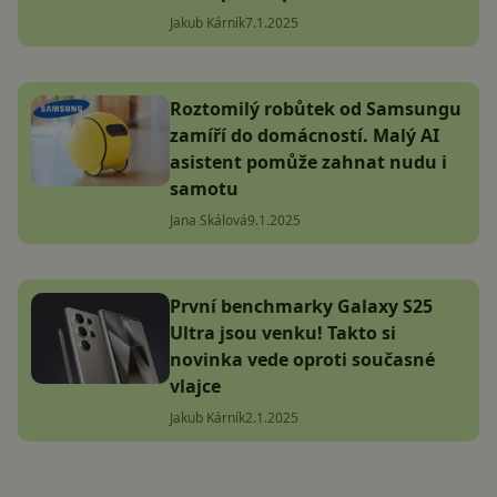
Jakub Kárník
7.1.2025
Roztomilý robůtek od Samsungu
zamíří do domácností. Malý AI
asistent pomůže zahnat nudu i
samotu
Jana Skálová
9.1.2025
První benchmarky Galaxy S25
Ultra jsou venku! Takto si
novinka vede oproti současné
vlajce
Jakub Kárník
2.1.2025