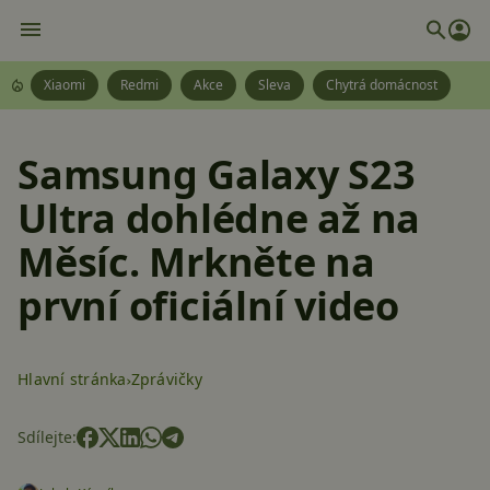
Xiaomi
Redmi
Akce
Sleva
Chytrá domácnost
Samsung Galaxy S23
Ultra dohlédne až na
Měsíc. Mrkněte na
první oficiální video
Hlavní stránka
Zprávičky
Sdílejte: