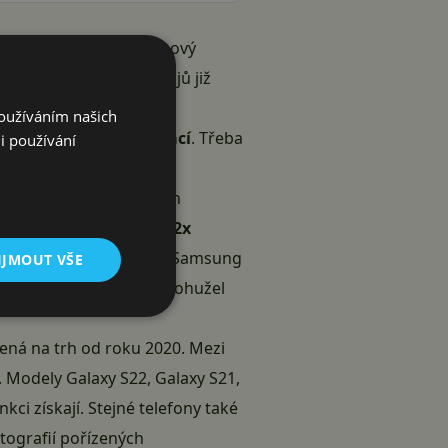
pě konečně vyráží červnový
zvěděli z různých zdrojů již
u dost šetřila slovy a
Používáním našich
 dodatečných informací
. Třeba
i používání
 změn se v následujících
axy S23 přidává možnost
2x
ouze v režimech 1x a 3x. Samsung
IJMOUT VŠE
světelných podmínek. Bohužel
ená na trh od roku 2020. Mezi
. Modely Galaxy S22, Galaxy S21,
ci získají. Stejné telefony také
tografií pořízených