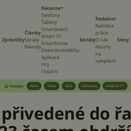
Recenze
Telefony
Redakce
Tablety
Nabídka
Smartwatch
Články
práce
Smart TV
Zprávičky
Seriály
Seriály
O nás
Slevy
Smarthome
Návody
Návrhy
Elektrokoloběžky
na
Aplikace
vylepšení
Hry
Ostatní
Trendy:
Akce
Slevy
Alza
Samsung
Android 17
 přivedené do ř