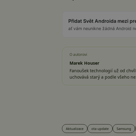
Přidat Svět Androida mezi p
ať vám neunikne žádná Android n
O autorovi
Marek Houser
Fanoušek technologií už od chvíl
uchovává starý a podle všeho ne
Aktualizace
ota update
Samsung