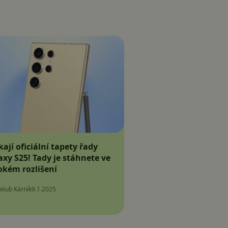
kají oficiální tapety řady
axy S25! Tady je stáhnete ve
okém rozlišení
akub Kárník
9.1.2025