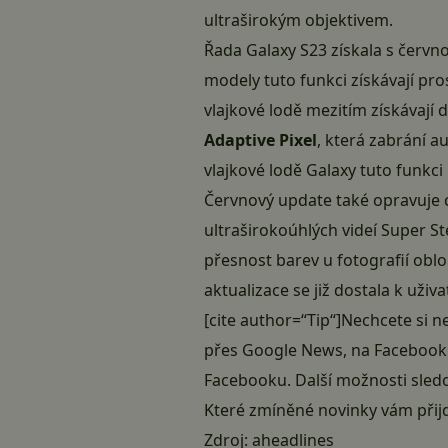
ultraširokým objektivem.
Řada Galaxy S23 získala s červno
modely tuto funkci získávají pr
vlajkové lodě mezitím získávají 
Adaptive Pixel
, která zabrání 
vlajkové lodě Galaxy tuto funkc
Červnový update také opravuje 
ultraširokoúhlých videí Super S
přesnost barev u fotografií obl
aktualizace se již dostala k uživ
[cite author=“Tip“]Nechcete si n
přes
Google News
, na
Facebook
Facebooku
. Další možnosti sle
Které zmíněné novinky vám přijd
Zdroj:
aheadlines