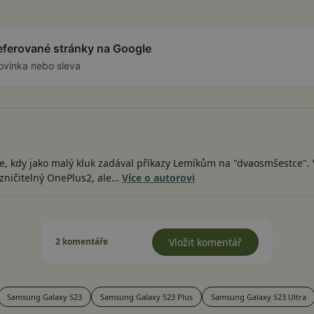
referované stránky na Google
ovinka nebo sleva
e, kdy jako malý kluk zadával příkazy Lemíkům na "dvaosmšestce". V
zničitelný OnePlus2, ale…
Více o autorovi
2 komentáře
Vložit komentář
Samsung Galaxy S23
Samsung Galaxy S23 Plus
Samsung Galaxy S23 Ultra