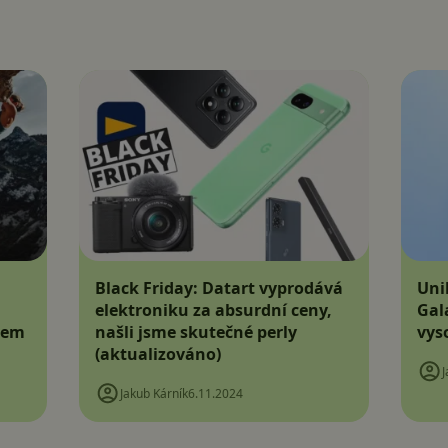
Black Friday: Datart vyprodává
Uni
elektroniku za absurdní ceny,
Gal
jem
našli jsme skutečné perly
vys
(aktualizováno)
J
Jakub Kárník
6.11.2024