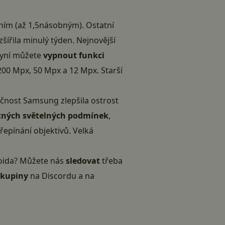
žením (až 1,5násobným). Ostatní
ozšířila minulý týden. Nejnovější
Nyní můžete
vypnout funkci
200 Mpx, 50 Mpx a 12 Mpx. Starší
čnost Samsung zlepšila ostrost
atných světelných podmínek
,
řepínání objektivů. Velká
droida? Můžete nás
sledovat
třeba
skupiny
na Discordu
a
na