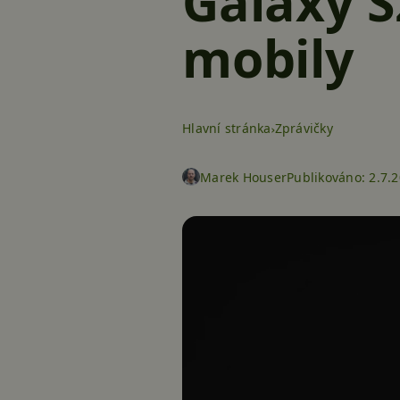
Galaxy S
mobily
Hlavní stránka
Zprávičky
Marek Houser
Publikováno:
2.7.