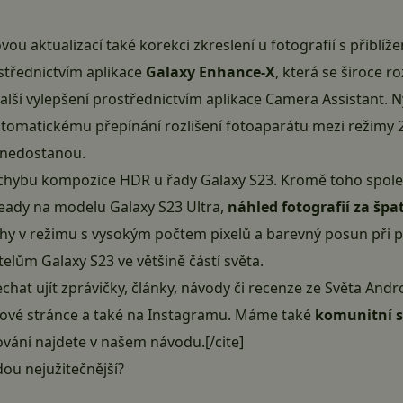
vou aktualizací také korekci zkreslení u fotografií s přiblí
ostřednictvím aplikace
Galaxy Enhance-X
, která se široce r
další vylepšení prostřednictvím aplikace
Camera Assistant
. 
automatickému přepínání rozlišení fotoaparátu mezi režimy 
i nedostanou.
chybu kompozice HDR u řady Galaxy S23. Kromě toho spole
teady na modelu Galaxy S23 Ultra,
náhled fotografií za šp
ohy v režimu s vysokým počtem pixelů a barevný posun při p
atelům Galaxy S23 ve většině částí světa.
echat ujít zprávičky, články, návody či recenze ze Světa An
ové stránce
a také na
Instagramu
. Máme také
komunitní 
dování najdete v našem
návodu
.[/cite]
ou nejužitečnější?