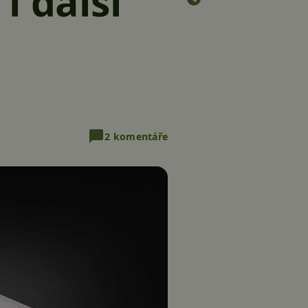
i další
2 komentáře