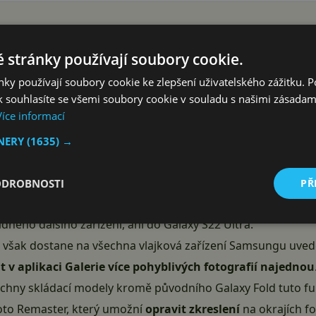
li o tom, že do telefonů řady
Samsung
Galaxy S23 i v Evro
ovinek. Ačkoli se uživatelé o nových funkcích či změnách do
 stránky používají soubory cookie.
nou osahali po aktualizaci, korejská firma
v tzv. changelog
ky používají soubory cookie ke zlepšení uživatelského zážitku. 
a skrze oficiální fórum, díky čemuž jsme se dozvěděli
několik
 souhlasíte se všemi soubory cookie v souladu s našimi zásadam
Více informací
hou těšit i
majitelé starších Samsungů
.
vé funkce a vylepšení a také oznámila, že některé z těchto
TNERY
(1635) →
ajkové lodě. Již víme, že červnová aktualizace pro řadu Gal
Zařízení dříve umožňovala pořizovat portrétní fotografie p
ODROBNOSTI
PŘ
lepšuje také
ostrost u snímků s 3x zoomem
za zhoršených 
ného dalšího zařízení, ani do Galaxy S22 Ultra.
e však dostane na všechna vlajková zařízení Samsungu uved
 v aplikaci Galerie více pohyblivých fotografií najednou
chny skládací modely kromě původního Galaxy Fold tuto funk
oto Remaster, který umožní
opravit zkreslení
na okrajích fo