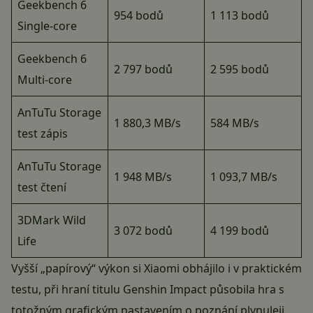
Geekbench 6
954 bodů
1 113 bodů
Single-core
Geekbench 6
2 797 bodů
2 595 bodů
Multi-core
AnTuTu Storage
1 880,3 MB/s
584 MB/s
test zápis
AnTuTu Storage
1 948 MB/s
1 093,7 MB/s
test čtení
3DMark Wild
3 072 bodů
4 199 bodů
Life
Vyšší „papírový“ výkon si Xiaomi obhájilo i v praktickém
testu, při hraní titulu Genshin Impact působila hra s
totožným grafickým nastavením o poznání plynuleji