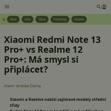
Akce
Alza
Slevy
Samsung
Xiaomi
Xiaomi Redmi Note 13
Pro+ vs Realme 12
Pro+: Má smysl si
připlácet?
Hlavní stránka
Články
Xiaomi a Realme nabízí zajímavé modely střední
třídy