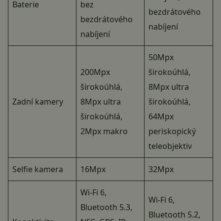
Baterie
bez
bezdrátového
bezdrátového
nabíjení
nabíjení
50Mpx
200Mpx
širokoúhlá,
širokoúhlá,
8Mpx ultra
Zadní kamery
8Mpx ultra
širokoúhlá,
širokoúhlá,
64Mpx
2Mpx makro
periskopický
teleobjektiv
Selfie kamera
16Mpx
32Mpx
Wi-Fi 6,
Wi-Fi 6,
Bluetooth 5.3,
Bluetooth 5.2,