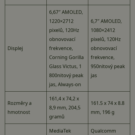
6,67″ AMOLED,
1220×2712
6,7″ AMOLED,
pixelů, 120Hz
1080×2412
obnovovací
pixelů, 120Hz
Displej
frekvence,
obnovovací
Corning Gorilla
frekvence,
Glass Victus, 1
950nitový peak
800nitový peak
jas
jas, Always-on
161,4 x 74,2 x
Rozměry a
161.5 x 74 x 8.8
8,9 mm, 204,5
hmotnost
mm, 196 g
gramů
MediaTek
Qualcomm