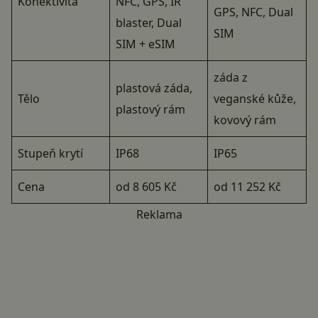
Konektivita
NFC, GPS, IR
GPS, NFC, Dual
blaster, Dual
SIM
SIM + eSIM
záda z
plastová záda,
Tělo
veganské kůže,
plastový rám
kovový rám
Stupeň krytí
IP68
IP65
Cena
od 8 605 Kč
od 11 252 Kč
Reklama