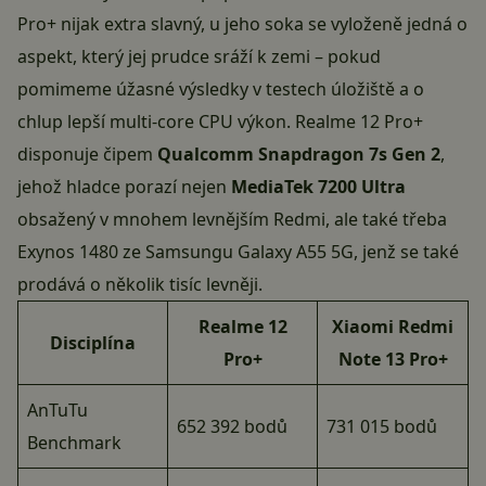
Pro+ nijak extra slavný, u jeho soka se vyloženě jedná o
aspekt, který jej prudce sráží k zemi – pokud
pomimeme úžasné výsledky v testech úložiště a o
chlup lepší multi-core CPU výkon. Realme 12 Pro+
disponuje čipem
Qualcomm Snapdragon 7s Gen 2
,
jehož hladce porazí nejen
MediaTek 7200 Ultra
obsažený v mnohem levnějším Redmi, ale také třeba
Exynos 1480 ze
Samsungu Galaxy A55 5G
, jenž se také
prodává o několik tisíc levněji.
Realme 12
Xiaomi Redmi
Disciplína
Pro+
Note 13 Pro+
AnTuTu
652 392 bodů
731 015 bodů
Benchmark