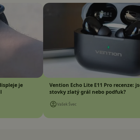
ispleje je
Vention Echo Lite E11 Pro recenze: j
l
stovky zlatý grál nebo podfuk?
Vašek Švec