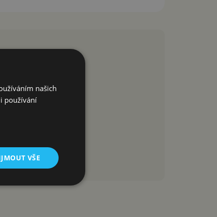
Používáním našich
i používání
IJMOUT VŠE