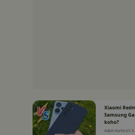
Xiaomi Redmi
Samsung Gal
koho?
Adam Kurfürst
1.5