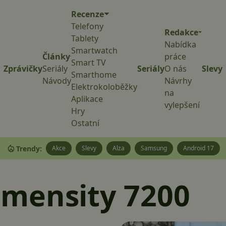
Recenze
Telefony
Redakce
Tablety
Nabídka
Smartwatch
Články
práce
Smart TV
Zprávičky
Seriály
Seriály
O nás
Slevy
Smarthome
Návody
Návrhy
Elektrokoloběžky
na
Aplikace
vylepšení
Hry
Ostatní
Trendy:
Akce
Slevy
Alza
Samsung
Android 17
imensity 7200