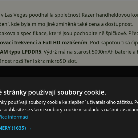
 v Las Vegas poodhalila společnost Razer handheldovou ko
ení, kde byla mimo jiné zmíněná také cena a dostupnost.
akovala specifikace, které jsou pochopitelně špičkové. Př
ací frekvencí a Full HD rozlišením
. Pod kapotou tiká či
 RAM typu LPDDR5
. Výdrž má na starost 5000mAh baterie a h
nost rozšíření skrz microSD slot.
 stránky používají soubory cookie.
ky používají soubory cookie ke zlepšení uživatelského zážitku. 
 souhlasíte se všemi soubory cookie v souladu s našimi zásadam
Více informací
TNERY
(1635) →