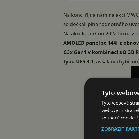
Na konci října nám na akci MWC
se dočkali plnohodnotného uved
Na akci RazerCon 2022 firma zop
AMOLED panel se 144Hz obnovov
G3x Gen1 v kombinaci s 8 GB
typu UFS 3.1
, avšak nechybí mož
Tyto webové
Tyto webové strán
webových stránek
souborů cookie.
ZOBRAZIT PAR