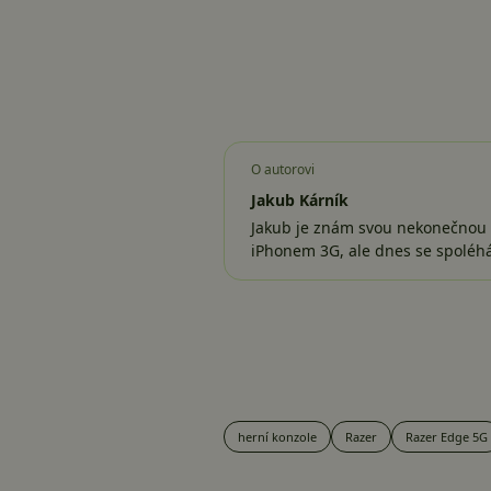
O autorovi
Jakub Kárník
Jakub je znám svou nekonečnou z
iPhonem 3G, ale dnes se spolé
herní konzole
Razer
Razer Edge 5G