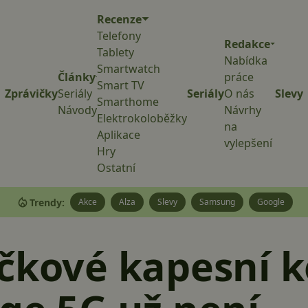
Recenze
Telefony
Redakce
Tablety
Nabídka
Smartwatch
Články
práce
Smart TV
Zprávičky
Seriály
Seriály
O nás
Slevy
Smarthome
Návody
Návrhy
Elektrokoloběžky
na
Aplikace
vylepšení
Hry
Ostatní
Trendy:
Akce
Alza
Slevy
Samsung
Google
čkové kapesní k