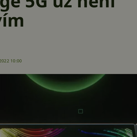
ge 5G už není
vím
2022 10:00