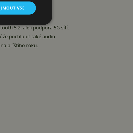
IJMOUT VŠE
tooth 5.2, ale i podpora 5G sítí.
ůže pochlubit také audio
dna příštího roku.