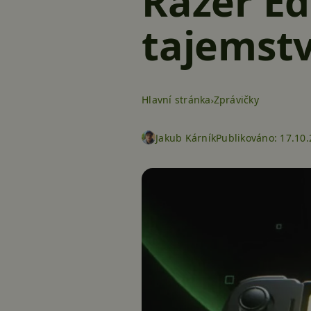
Razer Ed
tajemst
Hlavní stránka
Zprávičky
Jakub Kárník
Publikováno:
17.10.