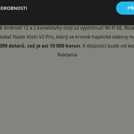
ODROBNOSTI
PŘ
mě
Android 12
a z konektivity stojí za vypíchnutí Wi-Fi 6E, Blue
adač Razer Kishi V2 Pro, který se kromě haptické odezvy m
399 dolarů, což je asi 10 000 korun
. K dispozici bude od le
Reklama