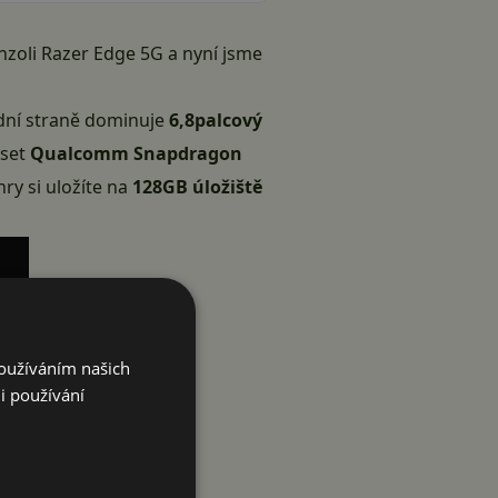
nzoli
Razer Edge 5G
a nyní jsme
ední straně dominuje
6,8palcový
pset
Qualcomm Snapdragon
ry si uložíte na
128GB úložiště
Používáním našich
i používání